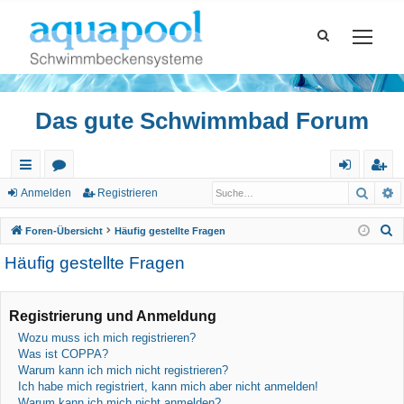
Das gute Schwimmbad Forum
Such
E
ch
or
n
eg
Anmelden
Registrieren
ne
en
m
ist
S
Foren-Übersicht
Häufig gestellte Fragen
llz
el
rie
u
Häufig gestellte Fragen
c
ug
de
re
h
riff
n
n
e
Registrierung und Anmeldung
Wozu muss ich mich registrieren?
Was ist COPPA?
Warum kann ich mich nicht registrieren?
Ich habe mich registriert, kann mich aber nicht anmelden!
Warum kann ich mich nicht anmelden?