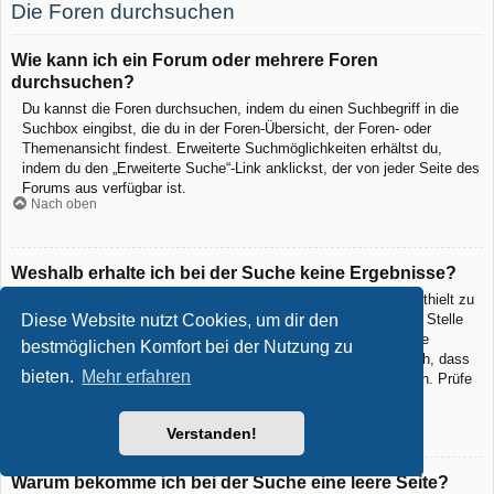
Die Foren durchsuchen
Wie kann ich ein Forum oder mehrere Foren
durchsuchen?
Du kannst die Foren durchsuchen, indem du einen Suchbegriff in die
Suchbox eingibst, die du in der Foren-Übersicht, der Foren- oder
Themenansicht findest. Erweiterte Suchmöglichkeiten erhältst du,
indem du den „Erweiterte Suche“-Link anklickst, der von jeder Seite des
Forums aus verfügbar ist.
Nach oben
Weshalb erhalte ich bei der Suche keine Ergebnisse?
Deine Suche war möglicherweise zu allgemein gehalten und enthielt zu
viele gängige Wörter, welche von phpBB nicht indiziert werden. Stelle
Diese Website nutzt Cookies, um dir den
eine spezifischere Anfrage und benutze die Optionen, die dir die
bestmöglichen Komfort bei der Nutzung zu
erweiterte Suche bietet. Außerdem ist es natürlich auch möglich, dass
bieten.
Mehr erfahren
dein(e) Suchbegriff(e) hier nirgends im Forum verwendet wurden. Prüfe
ggf. die Rechtschreibung der Begriffe!
Nach oben
Verstanden!
Warum bekomme ich bei der Suche eine leere Seite?