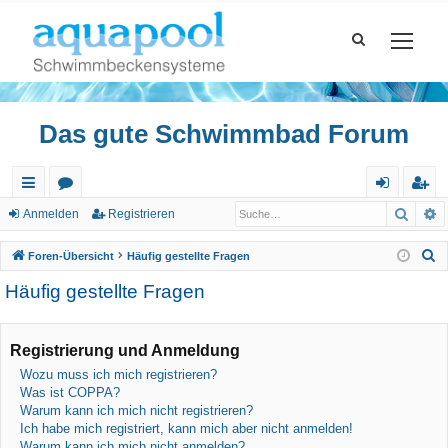
Das gute Schwimmbad Forum
Such
E
ch
or
n
eg
Anmelden
Registrieren
ne
en
m
ist
S
Foren-Übersicht
Häufig gestellte Fragen
llz
el
rie
u
Häufig gestellte Fragen
c
ug
de
re
h
riff
n
n
e
Registrierung und Anmeldung
Wozu muss ich mich registrieren?
Was ist COPPA?
Warum kann ich mich nicht registrieren?
Ich habe mich registriert, kann mich aber nicht anmelden!
Warum kann ich mich nicht anmelden?