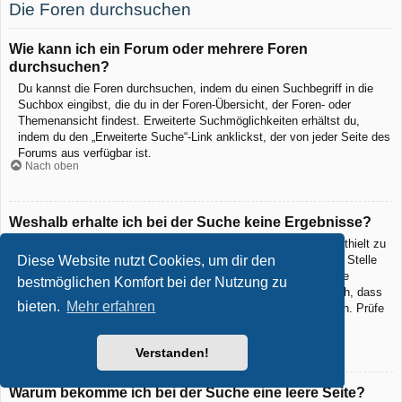
Die Foren durchsuchen
Wie kann ich ein Forum oder mehrere Foren
durchsuchen?
Du kannst die Foren durchsuchen, indem du einen Suchbegriff in die
Suchbox eingibst, die du in der Foren-Übersicht, der Foren- oder
Themenansicht findest. Erweiterte Suchmöglichkeiten erhältst du,
indem du den „Erweiterte Suche“-Link anklickst, der von jeder Seite des
Forums aus verfügbar ist.
Nach oben
Weshalb erhalte ich bei der Suche keine Ergebnisse?
Deine Suche war möglicherweise zu allgemein gehalten und enthielt zu
viele gängige Wörter, welche von phpBB nicht indiziert werden. Stelle
Diese Website nutzt Cookies, um dir den
eine spezifischere Anfrage und benutze die Optionen, die dir die
bestmöglichen Komfort bei der Nutzung zu
erweiterte Suche bietet. Außerdem ist es natürlich auch möglich, dass
bieten.
Mehr erfahren
dein(e) Suchbegriff(e) hier nirgends im Forum verwendet wurden. Prüfe
ggf. die Rechtschreibung der Begriffe!
Nach oben
Verstanden!
Warum bekomme ich bei der Suche eine leere Seite?