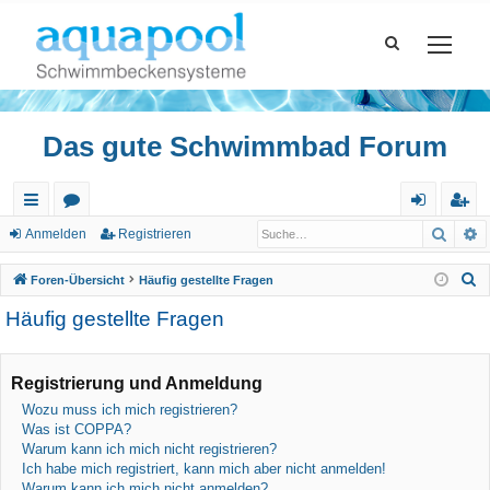
Das gute Schwimmbad Forum
Such
E
ch
or
n
eg
Anmelden
Registrieren
ne
en
m
ist
S
Foren-Übersicht
Häufig gestellte Fragen
llz
el
rie
u
Häufig gestellte Fragen
c
ug
de
re
h
riff
n
n
e
Registrierung und Anmeldung
Wozu muss ich mich registrieren?
Was ist COPPA?
Warum kann ich mich nicht registrieren?
Ich habe mich registriert, kann mich aber nicht anmelden!
Warum kann ich mich nicht anmelden?