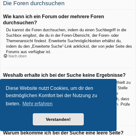
Die Foren durchsuchen
Wie kann ich ein Forum oder mehrere Foren
durchsuchen?
Du kannst die Foren durchsuchen, indem du einen Suchbegriff in die
Suchbox eingibst, die du in der Foren-Übersicht, der Foren- oder
Themenansicht findest. Erweiterte Suchmöglichkeiten erhältst du,
indem du den „Erweiterte Suche“-Link anklickst, der von jeder Seite des
Forums aus verfügbar ist.
Nach oben
Weshalb erhalte ich bei der Suche keine Ergebnisse?
Deine Suche war möglicherweise zu allgemein gehalten und enthielt zu
viele gängige Wörter, welche von phpBB nicht indiziert werden. Stelle
Diese Website nutzt Cookies, um dir den
eine spezifischere Anfrage und benutze die Optionen, die dir die
bestmöglichen Komfort bei der Nutzung zu
erweiterte Suche bietet. Außerdem ist es natürlich auch möglich, dass
bieten.
Mehr erfahren
dein(e) Suchbegriff(e) hier nirgends im Forum verwendet wurden. Prüfe
ggf. die Rechtschreibung der Begriffe!
Nach oben
Verstanden!
Warum bekomme ich bei der Suche eine leere Seite?