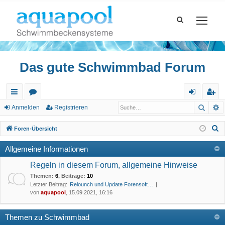
Das gute Schwimmbad Forum
Such
E
ch
or
n
eg
Anmelden
Registrieren
ne
en
m
ist
S
Foren-Übersicht
llz
el
rie
u
Allgemeine Informationen
c
ug
de
re
h
Regeln in diesem Forum, allgemeine Hinweise
riff
n
n
e
Themen
:
6
,
Beiträge
:
10
Letzter Beitrag:
Relounch und Update Forensoft…
von
aquapool
, 15.09.2021, 16:16
Themen zu Schwimmbad