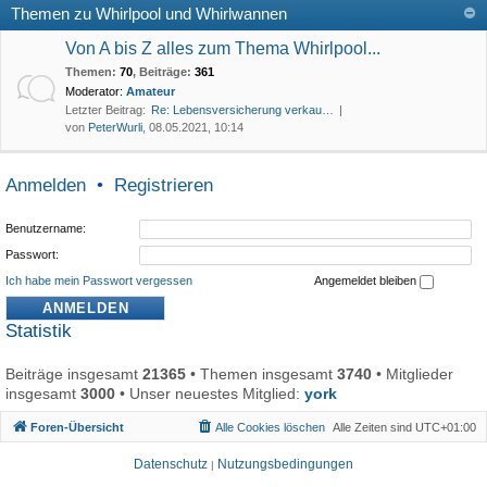
Themen zu Whirlpool und Whirlwannen
Von A bis Z alles zum Thema Whirlpool...
Themen
:
70
,
Beiträge
:
361
Moderator:
Amateur
Letzter Beitrag:
Re: Lebensversicherung verkau…
von
PeterWurli
, 08.05.2021, 10:14
Anmelden
•
Registrieren
Benutzername:
Passwort:
Ich habe mein Passwort vergessen
Angemeldet bleiben
Statistik
Beiträge insgesamt
21365
• Themen insgesamt
3740
• Mitglieder
insgesamt
3000
• Unser neuestes Mitglied:
york
Foren-Übersicht
Alle Cookies löschen
Alle Zeiten sind
UTC+01:00
Datenschutz
Nutzungsbedingungen
|