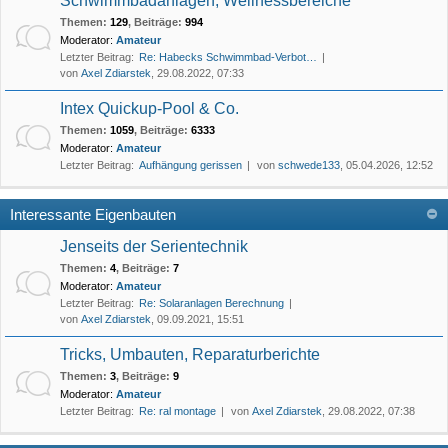
Schwimmbadanlagen, Wellnessbereiche
Themen
:
129
,
Beiträge
:
994
Moderator:
Amateur
Letzter Beitrag:
Re: Habecks Schwimmbad-Verbot…
von
Axel Zdiarstek
, 29.08.2022, 07:33
Intex Quickup-Pool & Co.
Themen
:
1059
,
Beiträge
:
6333
Moderator:
Amateur
Letzter Beitrag:
Aufhängung gerissen
von
schwede133
, 05.04.2026, 12:52
Interessante Eigenbauten
Jenseits der Serientechnik
Themen
:
4
,
Beiträge
:
7
Moderator:
Amateur
Letzter Beitrag:
Re: Solaranlagen Berechnung
von
Axel Zdiarstek
, 09.09.2021, 15:51
Tricks, Umbauten, Reparaturberichte
Themen
:
3
,
Beiträge
:
9
Moderator:
Amateur
Letzter Beitrag:
Re: ral montage
von
Axel Zdiarstek
, 29.08.2022, 07:38