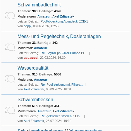
Schwimmbadtechnik
Themen
:
908
,
Beiträge
:
4926
Moderatoren:
Amateur
,
Axel Zdiarstek
Letzter Beitrag:
PoolAbdeckung Aquadeck ECB-1
von
peppi
, 08.06.2026, 12:56
Mess- und Regeltechnik, Dosieranlagen
Themen
:
33
,
Beiträge
:
142
Moderator:
Amateur
Letzter Beitrag:
Re: Bayroll ph-Chlor Pumpe Pr…
von
aquapool
, 22.03.2024, 16:30
Wasserqualität
Themen
:
910
,
Beiträge
:
5066
Moderator:
Amateur
Letzter Beitrag:
Re: Poolreinigung mit Filterg…
von
Axel Zdiarstek
, 05.09.2025, 16:31
Schwimmbecken
Themen
:
618
,
Beiträge
:
3511
Moderatoren:
Amateur
,
Axel Zdiarstek
Letzter Beitrag:
Re: gelblicher Strich auf LIn…
von
Axel Zdiarstek
, 23.07.2024, 19:19