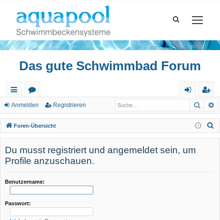
Das gute Schwimmbad Forum
Such
E
ch
or
n
eg
Anmelden
Registrieren
ne
en
m
ist
S
Foren-Übersicht
llz
el
rie
u
c
Du musst registriert und angemeldet sein, um
ug
de
re
h
Profile anzuschauen.
riff
n
n
e
Benutzername:
Passwort: