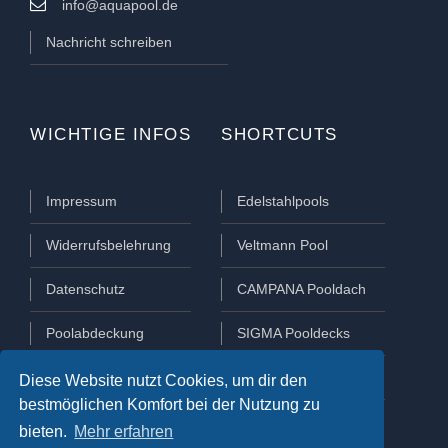
info@aquapool.de
Nachricht schreiben
WICHTIGE INFOS
SHORTCUTS
Impressum
Edelstahlpools
Widerrufsbelehrung
Veltmann Pool
Datenschutz
CAMPANA Pooldach
Poolabdeckung
SIGMA Pooldecks
Poolüberdachung
Lamellen Abdeckungen
Diese Website nutzt Cookies, um dir den
bestmöglichen Komfort bei der Nutzung zu
bieten.
Mehr erfahren