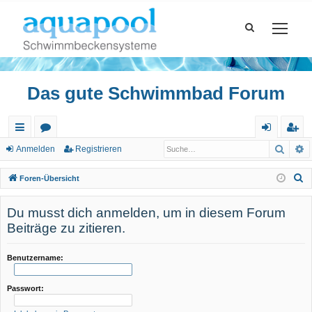
Das gute Schwimmbad Forum
Such
E
ch
or
n
eg
Anmelden
Registrieren
ne
en
m
ist
S
Foren-Übersicht
llz
el
rie
u
c
Du musst dich anmelden, um in diesem Forum
ug
de
re
h
Beiträge zu zitieren.
riff
n
n
e
Benutzername:
Passwort: