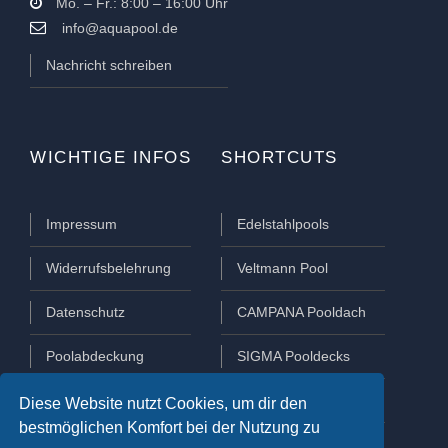
Mo. – Fr.: 8:00 – 16:00 Uhr
info@aquapool.de
Nachricht schreiben
WICHTIGE INFOS
SHORTCUTS
Impressum
Edelstahlpools
Widerrufsbelehrung
Veltmann Pool
Datenschutz
CAMPANA Pooldach
Poolabdeckung
SIGMA Pooldecks
Poolüberdachung
Lamellen Abdeckungen
Diese Website nutzt Cookies, um dir den
bestmöglichen Komfort bei der Nutzung zu