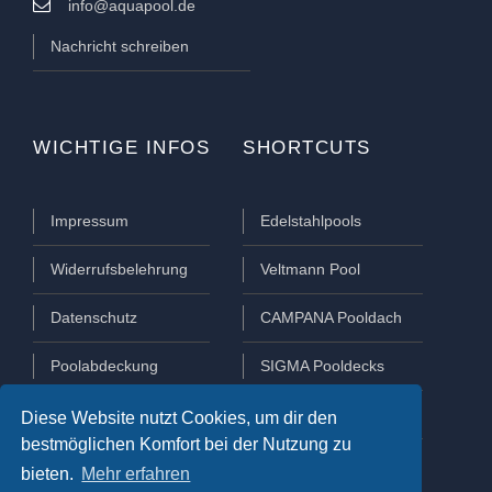
info@aquapool.de
Nachricht schreiben
WICHTIGE INFOS
SHORTCUTS
Impressum
Edelstahlpools
Widerrufsbelehrung
Veltmann Pool
Datenschutz
CAMPANA Pooldach
Poolabdeckung
SIGMA Pooldecks
Poolüberdachung
Lamellen Abdeckungen
Diese Website nutzt Cookies, um dir den
bestmöglichen Komfort bei der Nutzung zu
bieten.
Mehr erfahren