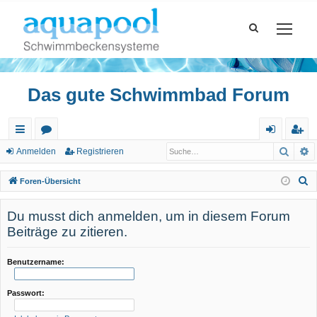
Das gute Schwimmbad Forum
Such
E
ch
or
n
eg
Anmelden
Registrieren
ne
en
m
ist
S
Foren-Übersicht
llz
el
rie
u
c
Du musst dich anmelden, um in diesem Forum
ug
de
re
h
Beiträge zu zitieren.
riff
n
n
e
Benutzername:
Passwort: