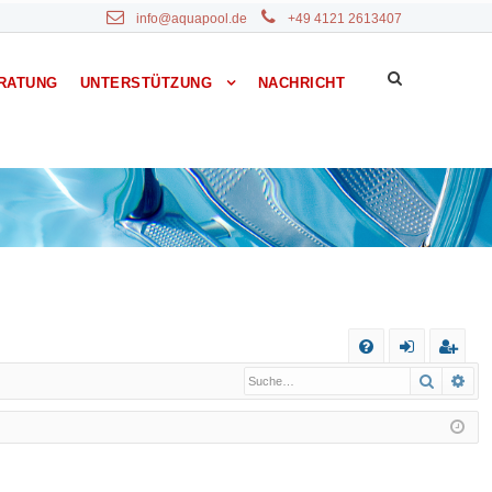
info@aquapool.de
+49 4121 2613407
RATUNG
UNTERSTÜTZUNG
NACHRICHT
S
Suche
Erw
F
n
eg
A
m
ist
Q
el
rie
de
re