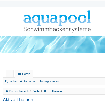
Foren
ch
Suche
Anmelden
Registrieren
ne
Foren-Übersicht
Suche
Aktive Themen
llz
Aktive Themen
ug