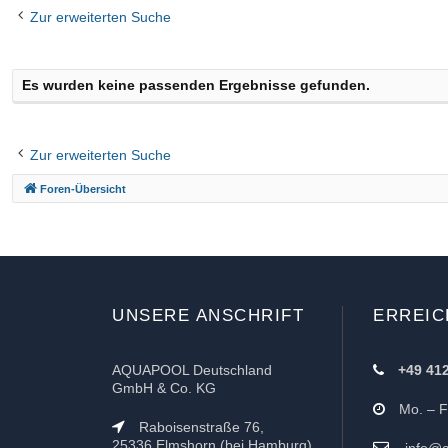
Zur erweiterten Suche
riff
Es wurden keine passenden Ergebnisse gefunden.
Zur erweiterten Suche
Foren-Übersicht
UNSERE ANSCHRIFT
ERREIC
AQUAPOOL Deutschland
+49 41
GmbH & Co. KG
Mo. – Fr
Raboisenstraße 76,
25336 Elmshorn (bei Hamburg)