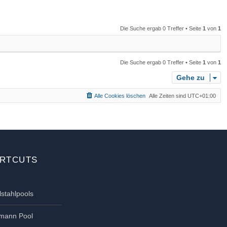
n
n
Die Suche ergab 0 Treffer • Seite
1
von
1
Die Suche ergab 0 Treffer • Seite
1
von
1
Gehe zu
Alle Cookies löschen
Alle Zeiten sind
UTC+01:00
RTCUTS
lstahlpools
tmann Pool