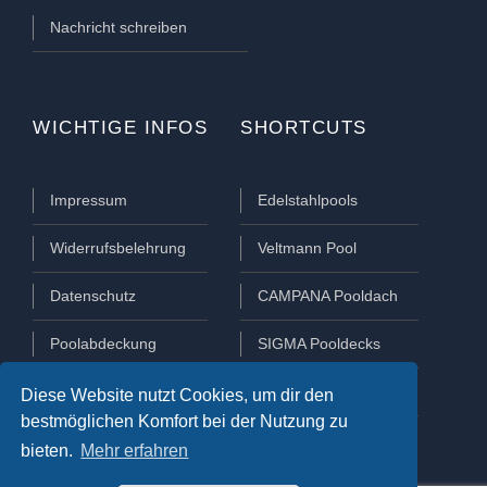
Nachricht schreiben
WICHTIGE INFOS
SHORTCUTS
Impressum
Edelstahlpools
Widerrufsbelehrung
Veltmann Pool
Datenschutz
CAMPANA Pooldach
Poolabdeckung
SIGMA Pooldecks
Poolüberdachung
Lamellen Abdeckungen
Diese Website nutzt Cookies, um dir den
bestmöglichen Komfort bei der Nutzung zu
bieten.
Mehr erfahren