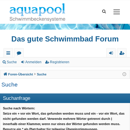
Das gute Schwimmbad Forum
ch
or
n
eg
Suche
Anmelden
Registrieren
ne
en
m
ist
Foren-Übersicht
Suche
llz
el
rie
Suche
ug
de
re
Suchanfrage
riff
n
n
Suche nach Wörtern:
Setze ein
+
vor ein Wort, das gefunden werden muss und ein
-
vor ein Wort, das
nicht gefunden werden darf. Verwende mehrere Wörter getrennt durch
|
innerhalb einer Klammer, wenn nur eines der Wörter gefunden werden muss.
Benutze ein * als Platzhalter für teilweise Übereinstimmungen.