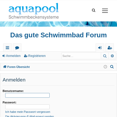
Das gute Schwimmbad Forum
Such
E
ch
or
n
eg
Anmelden
Registrieren
ne
en
m
ist
S
Foren-Übersicht
llz
el
rie
u
c
Anmelden
ug
de
re
h
riff
n
n
e
Benutzername:
Passwort:
Ich habe mein Passwort vergessen
Die Aktivierungs-E-Mail erneut senden