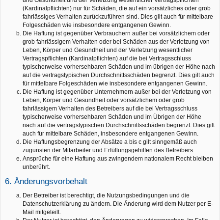
und Gesundheit und der Verletzung wesentlicher Vertragspflichten
(Kardinalpflichten) nur für Schäden, die auf ein vorsätzliches oder grob
fahrlässiges Verhalten zurückzuführen sind. Dies gilt auch für mittelbare
Folgeschäden wie insbesondere entgangenen Gewinn.
Die Haftung ist gegenüber Verbrauchern außer bei vorsätzlichem oder
grob fahrlässigem Verhalten oder bei Schäden aus der Verletzung von
Leben, Körper und Gesundheit und der Verletzung wesentlicher
Vertragspflichten (Kardinalpflichten) auf die bei Vertragsschluss
typischerweise vorhersehbaren Schäden und im übrigen der Höhe nach
auf die vertragstypischen Durchschnittsschäden begrenzt. Dies gilt auch
für mittelbare Folgeschäden wie insbesondere entgangenen Gewinn.
Die Haftung ist gegenüber Unternehmern außer bei der Verletzung von
Leben, Körper und Gesundheit oder vorsätzlichem oder grob
fahrlässigem Verhalten des Betreibers auf die bei Vertragsschluss
typischerweise vorhersehbaren Schäden und im Übrigen der Höhe
nach auf die vertragstypischen Durchschnittsschäden begrenzt. Dies gilt
auch für mittelbare Schäden, insbesondere entgangenen Gewinn.
Die Haftungsbegrenzung der Absätze a bis c gilt sinngemäß auch
zugunsten der Mitarbeiter und Erfüllungsgehilfen des Betreibers.
Ansprüche für eine Haftung aus zwingendem nationalem Recht bleiben
unberührt.
6. Änderungsvorbehalt
Der Betreiber ist berechtigt, die Nutzungsbedingungen und die
Datenschutzerklärung zu ändern. Die Änderung wird dem Nutzer per E-
Mail mitgeteilt.