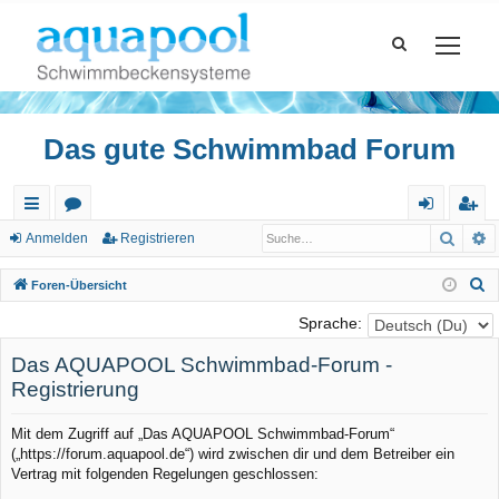
Das gute Schwimmbad Forum
Such
E
ch
or
n
eg
Anmelden
Registrieren
ne
en
m
ist
S
Foren-Übersicht
llz
el
rie
u
Sprache:
c
ug
de
re
h
Das AQUAPOOL Schwimmbad-Forum -
riff
n
n
e
Registrierung
Mit dem Zugriff auf „Das AQUAPOOL Schwimmbad-Forum“
(„https://forum.aquapool.de“) wird zwischen dir und dem Betreiber ein
Vertrag mit folgenden Regelungen geschlossen: