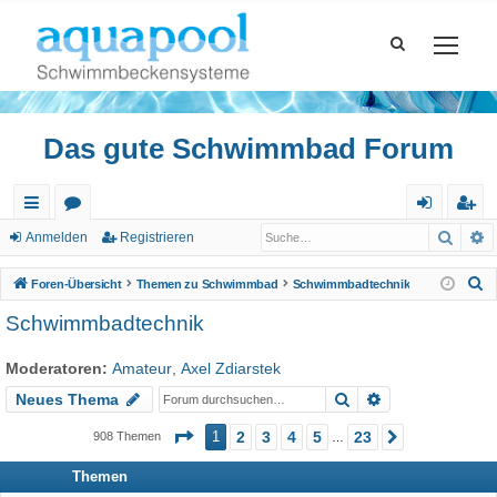
Das gute Schwimmbad Forum
Such
E
ch
or
n
eg
Anmelden
Registrieren
ne
en
m
ist
S
Foren-Übersicht
Themen zu Schwimmbad
Schwimmbadtechnik
llz
el
rie
u
Schwimmbadtechnik
c
ug
de
re
h
Moderatoren:
Amateur
,
Axel Zdiarstek
riff
n
n
e
Suche
Erweiterte Suc
Neues Thema
Seite
1
von
23
1
2
3
4
5
23
908 Themen
Nächste
…
Themen