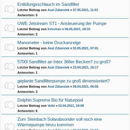
Entlüfungsschlauch im Sandfilter
Letzter Beitrag von
Axel Zdiarstek
«
07.05.2021, 11:01
Antworten:
5
UWE Jetstream ST1 - Ansteuerung der Pumpe
Letzter Beitrag von
Krischan
«
06.05.2021, 18:33
Antworten:
2
Manometer - keine Druckanzeige
Letzter Beitrag von
Axel Zdiarstek
«
03.05.2021, 07:01
Antworten:
1
5700l Sandfilter an Intex 366er Becken? zu groß?
Letzter Beitrag von
Axel Zdiarstek
«
23.04.2021, 16:17
Antworten:
1
geplante Sandfilterpumpe zu groß dimensioniert?
Letzter Beitrag von
Axel Zdiarstek
«
09.04.2021, 06:55
Antworten:
3
Dolphin Supreme Bio für Naturpool
Letzter Beitrag von
Volki
«
02.04.2021, 19:08
Antworten:
6
Zum Steinbach Solarabsonder soll noch eine
Wärmepumpe hinzu kommen