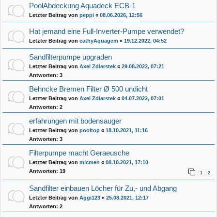
PoolAbdeckung Aquadeck ECB-1
Letzter Beitrag von
peppi
«
08.06.2026, 12:56
Hat jemand eine Full-Inverter-Pumpe verwendet?
Letzter Beitrag von
cathyAquagem
«
19.12.2022, 04:52
Sandfilterpumpe upgraden
Letzter Beitrag von
Axel Zdiarstek
«
29.08.2022, 07:21
Antworten:
3
Behncke Bremen Filter Ø 500 undicht
Letzter Beitrag von
Axel Zdiarstek
«
04.07.2022, 07:01
Antworten:
2
erfahrungen mit bodensauger
Letzter Beitrag von
pooltop
«
18.10.2021, 11:16
Antworten:
3
Filterpumpe macht Geraeusche
Letzter Beitrag von
micmen
«
08.10.2021, 17:10
Antworten:
19
1
2
Sandfilter einbauen Löcher für Zu,- und Abgang
Letzter Beitrag von
Aggi123
«
25.08.2021, 12:17
Antworten:
2