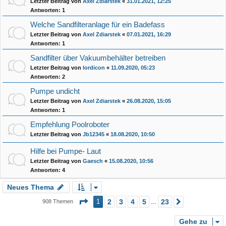
Letzter Beitrag von
Axel Zdiarstek
«
31.01.2021, 12:25
Antworten:
1
Welche Sandfilteranlage für ein Badefass
Letzter Beitrag von
Axel Zdiarstek
«
07.01.2021, 16:29
Antworten:
1
Sandfilter über Vakuumbehälter betreiben
Letzter Beitrag von
lordicon
«
11.09.2020, 05:23
Antworten:
2
Pumpe undicht
Letzter Beitrag von
Axel Zdiarstek
«
26.08.2020, 15:05
Antworten:
1
Empfehlung Poolroboter
Letzter Beitrag von
Jb12345
«
18.08.2020, 10:50
Hilfe bei Pumpe- Laut
Letzter Beitrag von
Gaesch
«
15.08.2020, 10:56
Antworten:
4
Neues Thema
Seite
1
von
23
1
2
3
4
5
23
908 Themen
Nächste
…
Gehe zu