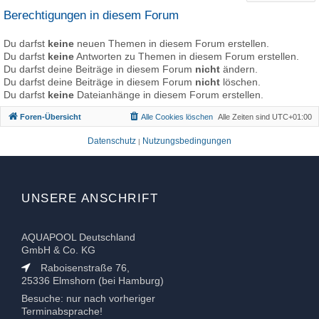
Berechtigungen in diesem Forum
Du darfst
keine
neuen Themen in diesem Forum erstellen.
Du darfst
keine
Antworten zu Themen in diesem Forum erstellen.
Du darfst deine Beiträge in diesem Forum
nicht
ändern.
Du darfst deine Beiträge in diesem Forum
nicht
löschen.
Du darfst
keine
Dateianhänge in diesem Forum erstellen.
Foren-Übersicht
Alle Cookies löschen
Alle Zeiten sind
UTC+01:00
Datenschutz
Nutzungsbedingungen
|
UNSERE ANSCHRIFT
AQUAPOOL Deutschland
GmbH & Co. KG
Raboisenstraße 76,
25336 Elmshorn (bei Hamburg)
Besuche: nur nach vorheriger
Terminabsprache!