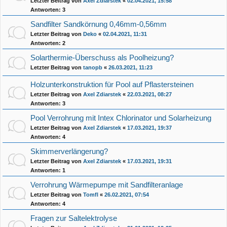
Letzter Beitrag von
Axel Zdiarstek
«
02.04.2021, 15:58
Antworten:
3
Sandfilter Sandkörnung 0,46mm-0,56mm
Letzter Beitrag von
Deko
«
02.04.2021, 11:31
Antworten:
2
Solarthermie-Überschuss als Poolheizung?
Letzter Beitrag von
tanopb
«
26.03.2021, 11:23
Holzunterkonstruktion für Pool auf Pflastersteinen
Letzter Beitrag von
Axel Zdiarstek
«
22.03.2021, 08:27
Antworten:
3
Pool Verrohrung mit Intex Chlorinator und Solarheizung
Letzter Beitrag von
Axel Zdiarstek
«
17.03.2021, 19:37
Antworten:
4
Skimmerverlängerung?
Letzter Beitrag von
Axel Zdiarstek
«
17.03.2021, 19:31
Antworten:
1
Verrohrung Wärmepumpe mit Sandfilteranlage
Letzter Beitrag von
Tomfl
«
26.02.2021, 07:54
Antworten:
4
Fragen zur Saltelektrolyse