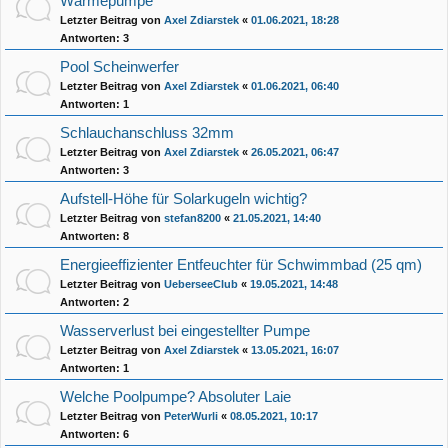
Wärmepumpe
Letzter Beitrag von
Axel Zdiarstek
«
01.06.2021, 18:28
Antworten:
3
Pool Scheinwerfer
Letzter Beitrag von
Axel Zdiarstek
«
01.06.2021, 06:40
Antworten:
1
Schlauchanschluss 32mm
Letzter Beitrag von
Axel Zdiarstek
«
26.05.2021, 06:47
Antworten:
3
Aufstell-Höhe für Solarkugeln wichtig?
Letzter Beitrag von
stefan8200
«
21.05.2021, 14:40
Antworten:
8
Energieeffizienter Entfeuchter für Schwimmbad (25 qm)
Letzter Beitrag von
UeberseeClub
«
19.05.2021, 14:48
Antworten:
2
Wasserverlust bei eingestellter Pumpe
Letzter Beitrag von
Axel Zdiarstek
«
13.05.2021, 16:07
Antworten:
1
Welche Poolpumpe? Absoluter Laie
Letzter Beitrag von
PeterWurli
«
08.05.2021, 10:17
Antworten:
6