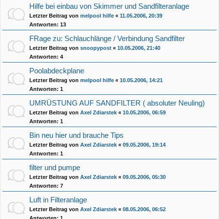
Hilfe bei einbau von Skimmer und Sandfilteranlage
Letzter Beitrag von
melpool hilfe
«
11.05.2006, 20:39
Antworten:
13
FRage zu: Schlauchlänge / Verbindung Sandfilter
Letzter Beitrag von
snoopypost
«
10.05.2006, 21:40
Antworten:
4
Poolabdeckplane
Letzter Beitrag von
melpool hilfe
«
10.05.2006, 14:21
Antworten:
1
UMRÜSTUNG AUF SANDFILTER ( absoluter Neuling)
Letzter Beitrag von
Axel Zdiarstek
«
10.05.2006, 06:59
Antworten:
1
Bin neu hier und brauche Tips
Letzter Beitrag von
Axel Zdiarstek
«
09.05.2006, 19:14
Antworten:
1
filter und pumpe
Letzter Beitrag von
Axel Zdiarstek
«
09.05.2006, 05:30
Antworten:
7
Luft in Filteranlage
Letzter Beitrag von
Axel Zdiarstek
«
08.05.2006, 06:52
Antworten:
1