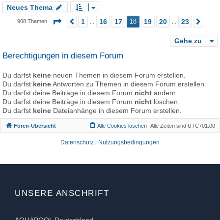
Neues Thema
Seite
18
von
23
1
16
17
18
19
20
23
908 Themen
Vorherige
Näc
…
…
Gehe zu
Berechtigungen in diesem Forum
Du darfst
keine
neuen Themen in diesem Forum erstellen.
Du darfst
keine
Antworten zu Themen in diesem Forum erstellen.
Du darfst deine Beiträge in diesem Forum
nicht
ändern.
Du darfst deine Beiträge in diesem Forum
nicht
löschen.
Du darfst
keine
Dateianhänge in diesem Forum erstellen.
Foren-Übersicht
Alle Cookies löschen
Alle Zeiten sind
UTC+01:00
Datenschutz
Nutzungsbedingungen
|
UNSERE ANSCHRIFT