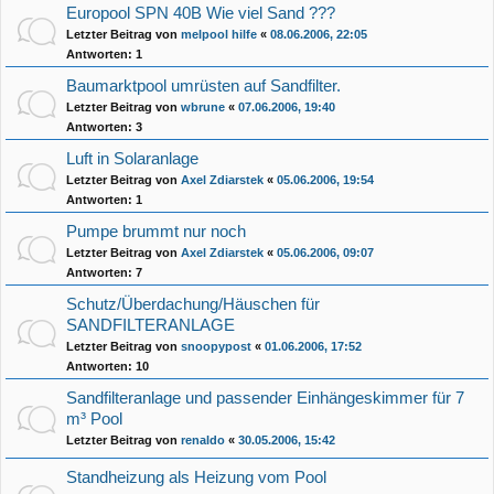
Europool SPN 40B Wie viel Sand ???
Letzter Beitrag von
melpool hilfe
«
08.06.2006, 22:05
Antworten:
1
Baumarktpool umrüsten auf Sandfilter.
Letzter Beitrag von
wbrune
«
07.06.2006, 19:40
Antworten:
3
Luft in Solaranlage
Letzter Beitrag von
Axel Zdiarstek
«
05.06.2006, 19:54
Antworten:
1
Pumpe brummt nur noch
Letzter Beitrag von
Axel Zdiarstek
«
05.06.2006, 09:07
Antworten:
7
Schutz/Überdachung/Häuschen für
SANDFILTERANLAGE
Letzter Beitrag von
snoopypost
«
01.06.2006, 17:52
Antworten:
10
Sandfilteranlage und passender Einhängeskimmer für 7
m³ Pool
Letzter Beitrag von
renaldo
«
30.05.2006, 15:42
Standheizung als Heizung vom Pool