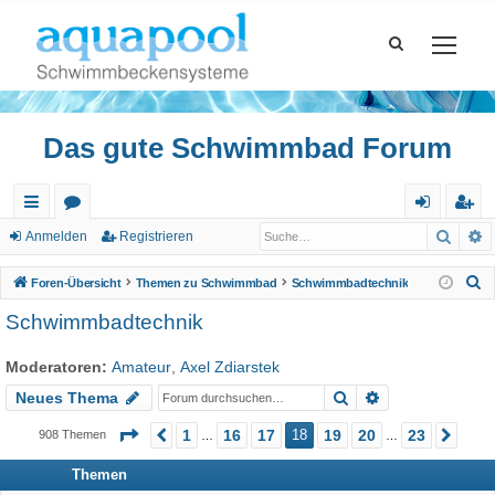
Das gute Schwimmbad Forum
Such
E
ch
or
n
eg
Anmelden
Registrieren
ne
en
m
ist
S
Foren-Übersicht
Themen zu Schwimmbad
Schwimmbadtechnik
llz
el
rie
u
Schwimmbadtechnik
c
ug
de
re
h
Moderatoren:
Amateur
,
Axel Zdiarstek
riff
n
n
e
Suche
Erweiterte Suc
Neues Thema
Seite
18
von
23
1
16
17
18
19
20
23
908 Themen
Vorherige
Näc
…
…
Themen