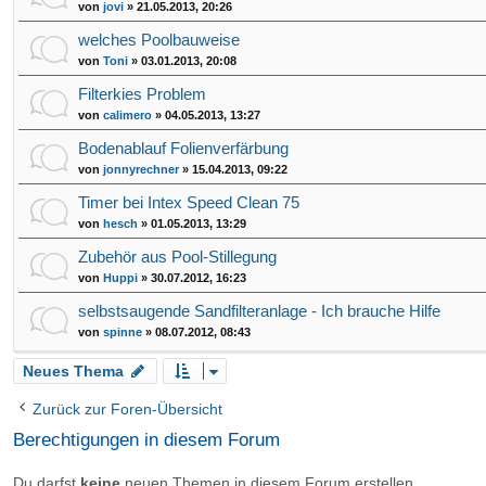
von
jovi
»
21.05.2013, 20:26
welches Poolbauweise
von
Toni
»
03.01.2013, 20:08
Filterkies Problem
von
calimero
»
04.05.2013, 13:27
Bodenablauf Folienverfärbung
von
jonnyrechner
»
15.04.2013, 09:22
Timer bei Intex Speed Clean 75
von
hesch
»
01.05.2013, 13:29
Zubehör aus Pool-Stillegung
von
Huppi
»
30.07.2012, 16:23
selbstsaugende Sandfilteranlage - Ich brauche Hilfe
von
spinne
»
08.07.2012, 08:43
Neues Thema
Zurück zur Foren-Übersicht
Berechtigungen in diesem Forum
Du darfst
keine
neuen Themen in diesem Forum erstellen.