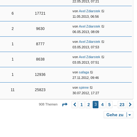
22.05.2013, 07:21
von
Axel Zdiarstek
6
17721
11.05.2013, 06:56
von
Axel Zdiarstek
2
9630
06.05.2013, 08:09
von
Axel Zdiarstek
1
8777
03.05.2013, 07:53
von
Axel Zdiarstek
1
8638
03.05.2013, 07:51
von
safaga
1
12936
27.11.2012, 09:46
von
spinne
11
25823
30.07.2012, 17:27
Seite
3
von
23
1
2
3
4
5
23
908 Themen
Vorherige
N
…
Gehe zu