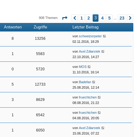
n
n
Seite
3
von
23
1
2
3
4
5
23
908 Themen
Vorherige
N
…
Antworten
Zugriffe
Letzter Beitrag
von
schweizerpeter
8
13256
02.11.2016, 18:29
von
Axel Zdiarstek
1
5583
22.10.2016, 14:27
von
MOS
0
5720
11.10.2016, 16:14
von
Badefan
5
12733
25.08.2016, 12:14
von
fruechtchen
3
8629
08.08.2016, 21:22
von
fruechtchen
1
6542
04.08.2016, 20:05
von
Axel Zdiarstek
1
6050
15.06.2016, 07:22