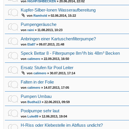
von
HiGHFiSHBECKEN
»
20.06.2014, 22:02
Kupfer-Silber-Ionen Wasseraufbereitung
von
Ramhold
»
02.06.2014, 15:22
Pumpengeräusche
von
raini
»
11.08.2013, 10:23
Anbringen einer Kartuschenfilterpumpe?
von
Ela87
»
09.07.2013, 21:48
Speck Bettar 8 - Filterpumpe 8m³/h bis 48m³ Becken
von
calimero
»
22.09.2013, 16:50
Ersatz Stufen für Pool Leiter
von
calimero
»
30.07.2013, 17:14
Falten in der Folie
von
calimero
»
14.07.2013, 17:05
Pumpen Umbau
von
Budha13
»
22.06.2013, 09:59
Poolpumpe sehr laut
von
Luke89
»
12.06.2013, 19:04
H-Riss oder Klebestelle im Abfluss undicht?