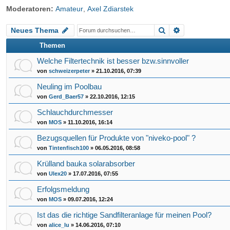
Moderatoren:
Amateur
,
Axel Zdiarstek
riff
Suche
Erweiterte Su
Neues Thema
Themen
Welche Filtertechnik ist besser bzw.sinnvoller
von
schweizerpeter
»
21.10.2016, 07:39
Neuling im Poolbau
von
Gerd_Baer57
»
22.10.2016, 12:15
Schlauchdurchmesser
von
MOS
»
11.10.2016, 16:14
Bezugsquellen für Produkte von "niveko-pool" ?
von
Tintenfisch100
»
06.05.2016, 08:58
Krülland bauka solarabsorber
von
Ulex20
»
17.07.2016, 07:55
Erfolgsmeldung
von
MOS
»
09.07.2016, 12:24
Ist das die richtige Sandfilteranlage für meinen Pool?
von
alice_lu
»
14.06.2016, 07:10