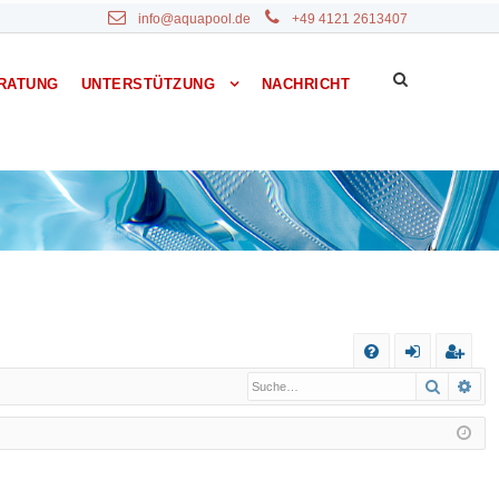
info@aquapool.de
+49 4121 2613407
RATUNG
UNTERSTÜTZUNG
NACHRICHT
S
Suche
Erw
F
n
eg
A
m
ist
Q
el
rie
de
re