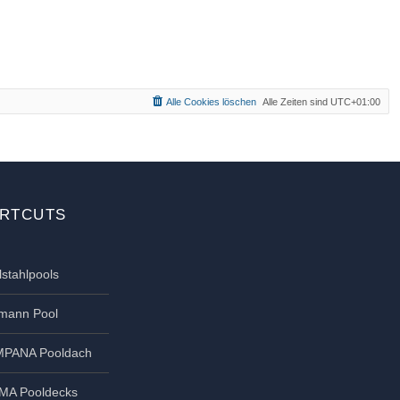
Alle Cookies löschen
Alle Zeiten sind
UTC+01:00
RTCUTS
lstahlpools
tmann Pool
PANA Pooldach
MA Pooldecks