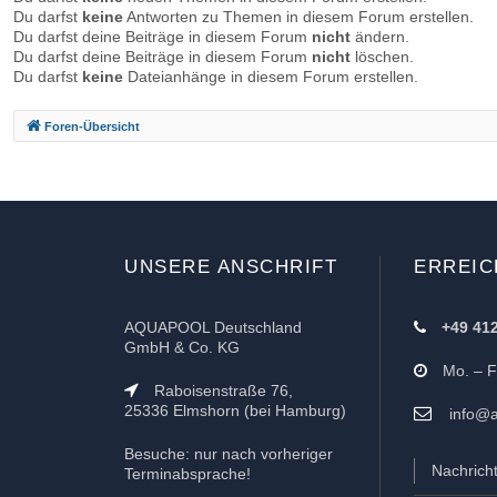
Du darfst
keine
Antworten zu Themen in diesem Forum erstellen.
Du darfst deine Beiträge in diesem Forum
nicht
ändern.
Du darfst deine Beiträge in diesem Forum
nicht
löschen.
Du darfst
keine
Dateianhänge in diesem Forum erstellen.
Foren-Übersicht
UNSERE ANSCHRIFT
ERREIC
AQUAPOOL Deutschland
+49 41
GmbH & Co. KG
Mo. – Fr
Raboisenstraße 76,
25336 Elmshorn (bei Hamburg)
info@a
Besuche: nur nach vorheriger
Nachrich
Terminabsprache!