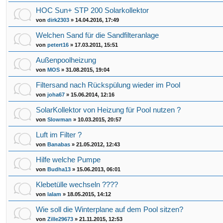
HOC Sun+ STP 200 Solarkollektor
von
dirk2303
»
14.04.2016, 17:49
Welchen Sand für die Sandfilteranlage
von
petert16
»
17.03.2011, 15:51
Außenpoolheizung
von
MOS
»
31.08.2015, 19:04
Filtersand nach Rückspülung wieder im Pool
von
joha67
»
15.06.2014, 12:16
SolarKollektor von Heizung für Pool nutzen ?
von
Slowman
»
10.03.2015, 20:57
Luft im Filter ?
von
Banabas
»
21.05.2012, 12:43
Hilfe welche Pumpe
von
Budha13
»
15.06.2013, 06:01
Klebetülle wechseln ????
von
lalam
»
18.05.2015, 14:12
Wie soll die Winterplane auf dem Pool sitzen?
von
Zille29673
»
21.11.2015, 12:53