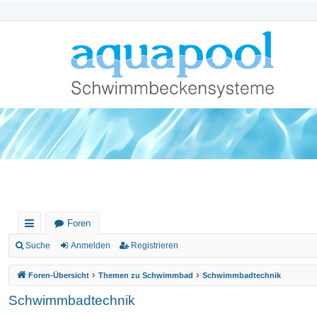
Foren
ch
Suche
Anmelden
Registrieren
ne
Foren-Übersicht
Themen zu Schwimmbad
Schwimmbadtechnik
llz
Schwimmbadtechnik
ug