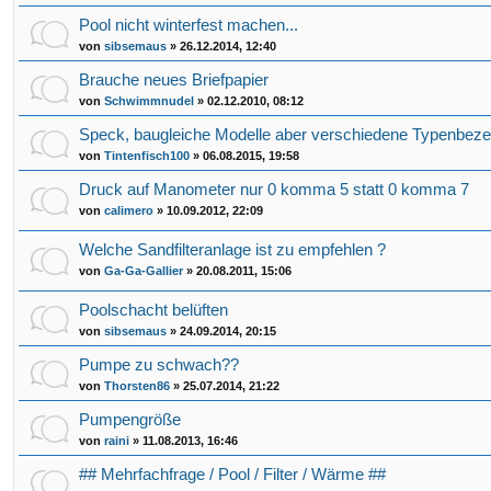
Pool nicht winterfest machen...
von
sibsemaus
»
26.12.2014, 12:40
Brauche neues Briefpapier
von
Schwimmnudel
»
02.12.2010, 08:12
Speck, baugleiche Modelle aber verschiedene Typenbez
von
Tintenfisch100
»
06.08.2015, 19:58
Druck auf Manometer nur 0 komma 5 statt 0 komma 7
von
calimero
»
10.09.2012, 22:09
Welche Sandfilteranlage ist zu empfehlen ?
von
Ga-Ga-Gallier
»
20.08.2011, 15:06
Poolschacht belüften
von
sibsemaus
»
24.09.2014, 20:15
Pumpe zu schwach??
von
Thorsten86
»
25.07.2014, 21:22
Pumpengröße
von
raini
»
11.08.2013, 16:46
## Mehrfachfrage / Pool / Filter / Wärme ##