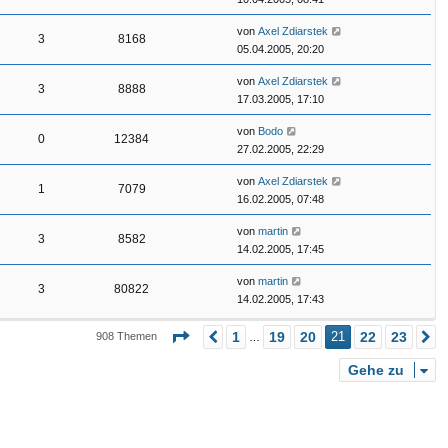
von
Axel Zdiarstek
3
8168
05.04.2005, 20:20
von
Axel Zdiarstek
3
8888
17.03.2005, 17:10
von
Bodo
0
12384
27.02.2005, 22:29
von
Axel Zdiarstek
1
7079
16.02.2005, 07:48
von
martin
3
8582
14.02.2005, 17:45
von
martin
3
80822
14.02.2005, 17:43
Seite
21
von
23
1
19
20
21
22
23
908 Themen
Vorherige
N
…
Gehe zu