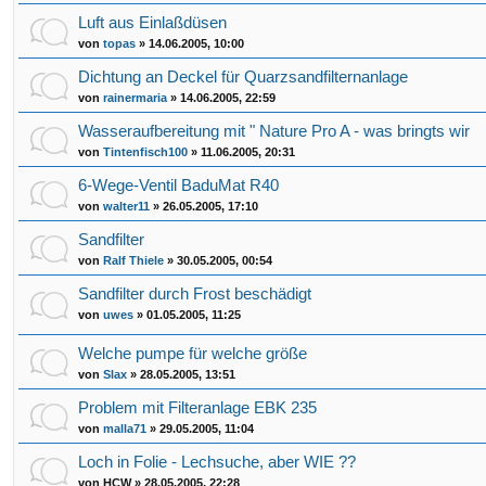
Luft aus Einlaßdüsen
von
topas
»
14.06.2005, 10:00
Dichtung an Deckel für Quarzsandfilternanlage
von
rainermaria
»
14.06.2005, 22:59
Wasseraufbereitung mit " Nature Pro A - was bringts wir
von
Tintenfisch100
»
11.06.2005, 20:31
6-Wege-Ventil BaduMat R40
von
walter11
»
26.05.2005, 17:10
Sandfilter
von
Ralf Thiele
»
30.05.2005, 00:54
Sandfilter durch Frost beschädigt
von
uwes
»
01.05.2005, 11:25
Welche pumpe für welche größe
von
Slax
»
28.05.2005, 13:51
Problem mit Filteranlage EBK 235
von
malla71
»
29.05.2005, 11:04
Loch in Folie - Lechsuche, aber WIE ??
von
HCW
»
28.05.2005, 22:28