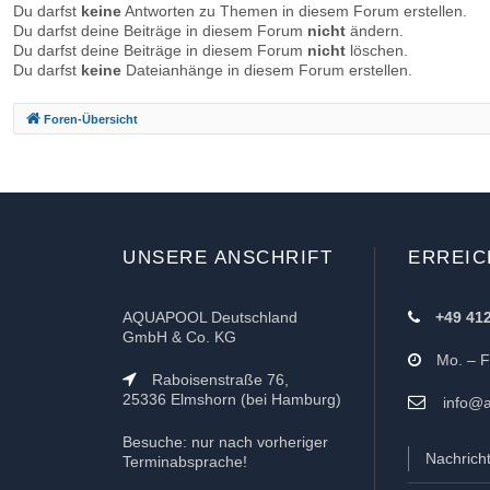
Du darfst
keine
Antworten zu Themen in diesem Forum erstellen.
Du darfst deine Beiträge in diesem Forum
nicht
ändern.
Du darfst deine Beiträge in diesem Forum
nicht
löschen.
Du darfst
keine
Dateianhänge in diesem Forum erstellen.
Foren-Übersicht
UNSERE ANSCHRIFT
ERREIC
AQUAPOOL Deutschland
+49 41
GmbH & Co. KG
Mo. – Fr
Raboisenstraße 76,
25336 Elmshorn (bei Hamburg)
info@a
Besuche: nur nach vorheriger
Nachrich
Terminabsprache!