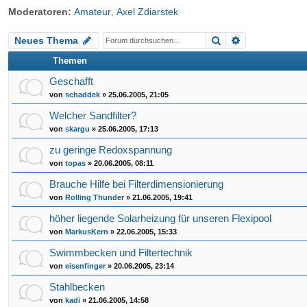
Moderatoren:
Amateur
,
Axel Zdiarstek
riff
Suche
Erweiterte Su
Neues Thema
Themen
Geschafft
von
schaddek
»
25.06.2005, 21:05
Welcher Sandfilter?
von
skargu
»
25.06.2005, 17:13
zu geringe Redoxspannung
von
topas
»
20.06.2005, 08:11
Brauche Hilfe bei Filterdimensionierung
von
Rolling Thunder
»
21.06.2005, 19:41
höher liegende Solarheizung für unseren Flexipool
von
MarkusKern
»
22.06.2005, 15:33
Swimmbecken und Filtertechnik
von
eisenfinger
»
20.06.2005, 23:14
Stahlbecken
von
kadi
»
21.06.2005, 14:58