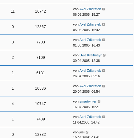
von
Axel Zdiarstek
11
16742
06.05.2005, 15:27
von
Axel Zdiarstek
0
12867
05.05.2005, 16:42
von
Axel Zdiarstek
3
7703
01.05.2005, 16:43
von
Uwe Kreitmayr
2
7109
30.04.2005, 12:38
von
Axel Zdiarstek
1
6131
26.04.2005, 05:16
von
Axel Zdiarstek
1
10536
20.04.2005, 06:54
von
smartwriter
4
10747
16.04.2005, 10:21
von
Axel Zdiarstek
1
7439
11.04.2005, 14:42
von
josi
0
12732
10.04.2005, 08:41