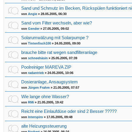
Sand und Schmutz im Becken, Rückspülen funktioniert ni
von
Angie
»
28.05.2005, 06:30
Sand vom Filter wechseln, aber wie?
von
Gender
»
27.05.2005, 09:02
Solarumwälzung mit Solarpumpe ?
von
Tintenfisch100
»
24.05.2005, 09:00
brauche bitte rat wegen sandfilteranlage
von
schneehäsin
»
25.05.2005, 07:39
Poolreiniger MAREVA ZIP
von
radantrieb
»
24.05.2005, 10:06
Dosieranlage, Ansaugsystem
von
Jürgen Frahm
»
21.05.2005, 07:57
Wie lange ohne Wasser?
von
RMi
»
21.05.2005, 19:42
Reicht eine Einlaufdüse oder sind 2 Besser ?????
von
Interspiro
»
17.05.2005, 09:48
alte Heizungssteuerung
von
Norbert
»
16.05.2005, 06:16