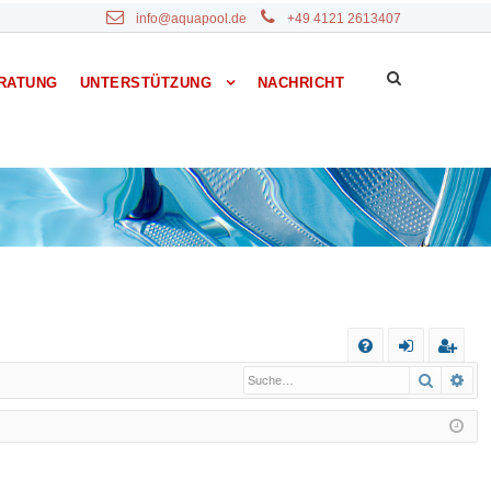
info@aquapool.de
+49 4121 2613407
RATUNG
UNTERSTÜTZUNG
NACHRICHT
S
Suche
Erw
F
n
eg
A
m
ist
Q
el
rie
de
re