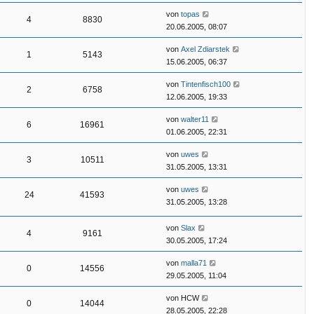
von
topas
4
8830
20.06.2005, 08:07
von
Axel Zdiarstek
1
5143
15.06.2005, 06:37
von
Tintenfisch100
2
6758
12.06.2005, 19:33
von
walter11
6
16961
01.06.2005, 22:31
von
uwes
3
10511
31.05.2005, 13:31
von
uwes
24
41593
31.05.2005, 13:28
von
Slax
4
9161
30.05.2005, 17:24
von
malla71
0
14556
29.05.2005, 11:04
von
HCW
0
14044
28.05.2005, 22:28