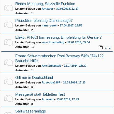
Redox Messung, Salzzelle Funktion
Letzter Beitrag von
Amateur
«
30.05.2018, 12:27
Antworten:
1
Produktempfehlung Dosieranlage?
Letzter Beitrag von
hans_peter
«
27.04.2017, 13:59
Antworten:
2
Elektr. PH-/Chlormessung: Empfehlung für Geräte ?
Letzter Beitrag von
zerschmetterling
«
12.01.2015, 09:04
Antworten:
16
1
2
Frame Schwimmbecken Pool Bestway 549x274x122
Brauche Hilfe
Letzter Beitrag von
Axel Zdiarstek
«
22.07.2014, 15:20
Antworten:
1
Gilt nur in Deutschland
Letzter Beitrag von
Rusoody1967
«
26.03.2014, 17:23
Antworten:
6
Messgerät statt Tabletten Test
Letzter Beitrag von
Advesed
«
13.03.2014, 12:43
Antworten:
8
Salzwasseranlage