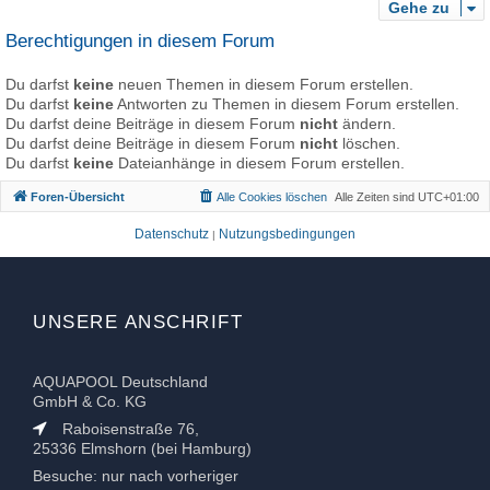
Gehe zu
Berechtigungen in diesem Forum
Du darfst
keine
neuen Themen in diesem Forum erstellen.
Du darfst
keine
Antworten zu Themen in diesem Forum erstellen.
Du darfst deine Beiträge in diesem Forum
nicht
ändern.
Du darfst deine Beiträge in diesem Forum
nicht
löschen.
Du darfst
keine
Dateianhänge in diesem Forum erstellen.
Foren-Übersicht
Alle Cookies löschen
Alle Zeiten sind
UTC+01:00
Datenschutz
Nutzungsbedingungen
|
UNSERE ANSCHRIFT
AQUAPOOL Deutschland
GmbH & Co. KG
Raboisenstraße 76,
25336 Elmshorn (bei Hamburg)
Besuche: nur nach vorheriger