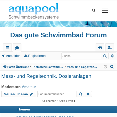
Das gute Schwimmbad Forum
Such
E
ch
or
n
eg
Anmelden
Registrieren
ne
en
m
ist
S
Foren-Übersicht
Themen zu Schwimmbad
Mess- und Regeltechnik, Dosieranlagen
llz
el
rie
u
Mess- und Regeltechnik, Dosieranlagen
c
ug
de
re
h
Moderator:
Amateur
riff
n
n
e
Suche
Erweiterte Suc
Neues Thema
33 Themen • Seite
1
von
1
Themen