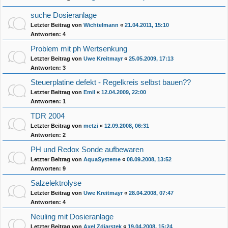
suche Dosieranlage
Letzter Beitrag von
Wichtelmann
«
21.04.2011, 15:10
Antworten:
4
Problem mit ph Wertsenkung
Letzter Beitrag von
Uwe Kreitmayr
«
25.05.2009, 17:13
Antworten:
3
Steuerplatine defekt - Regelkreis selbst bauen??
Letzter Beitrag von
Emil
«
12.04.2009, 22:00
Antworten:
1
TDR 2004
Letzter Beitrag von
metzi
«
12.09.2008, 06:31
Antworten:
2
PH und Redox Sonde aufbewaren
Letzter Beitrag von
AquaSysteme
«
08.09.2008, 13:52
Antworten:
9
Salzelektrolyse
Letzter Beitrag von
Uwe Kreitmayr
«
28.04.2008, 07:47
Antworten:
4
Neuling mit Dosieranlage
Letzter Beitrag von
Axel Zdiarstek
«
19.04.2008, 15:24