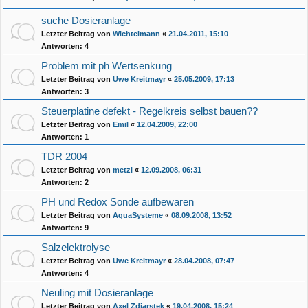
suche Dosieranlage
Letzter Beitrag von
Wichtelmann
«
21.04.2011, 15:10
Antworten:
4
Problem mit ph Wertsenkung
Letzter Beitrag von
Uwe Kreitmayr
«
25.05.2009, 17:13
Antworten:
3
Steuerplatine defekt - Regelkreis selbst bauen??
Letzter Beitrag von
Emil
«
12.04.2009, 22:00
Antworten:
1
TDR 2004
Letzter Beitrag von
metzi
«
12.09.2008, 06:31
Antworten:
2
PH und Redox Sonde aufbewaren
Letzter Beitrag von
AquaSysteme
«
08.09.2008, 13:52
Antworten:
9
Salzelektrolyse
Letzter Beitrag von
Uwe Kreitmayr
«
28.04.2008, 07:47
Antworten:
4
Neuling mit Dosieranlage
Letzter Beitrag von
Axel Zdiarstek
«
19.04.2008, 15:24