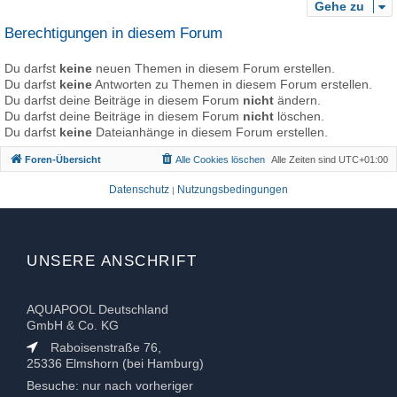
Gehe zu
Berechtigungen in diesem Forum
Du darfst
keine
neuen Themen in diesem Forum erstellen.
Du darfst
keine
Antworten zu Themen in diesem Forum erstellen.
Du darfst deine Beiträge in diesem Forum
nicht
ändern.
Du darfst deine Beiträge in diesem Forum
nicht
löschen.
Du darfst
keine
Dateianhänge in diesem Forum erstellen.
Foren-Übersicht
Alle Cookies löschen
Alle Zeiten sind
UTC+01:00
Datenschutz
Nutzungsbedingungen
|
UNSERE ANSCHRIFT
AQUAPOOL Deutschland
GmbH & Co. KG
Raboisenstraße 76,
25336 Elmshorn (bei Hamburg)
Besuche: nur nach vorheriger