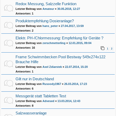
Redox Messung, Salzzelle Funktion
Letzter Beitrag von
Amateur
«
30.05.2018, 12:27
Antworten:
1
Produktempfehlung Dosieranlage?
Letzter Beitrag von
hans_peter
«
27.04.2017, 13:59
Antworten:
2
Elektr. PH-/Chlormessung: Empfehlung für Geräte ?
Letzter Beitrag von
zerschmetterling
«
12.01.2015, 09:04
Antworten:
16
1
2
Frame Schwimmbecken Pool Bestway 549x274x122
Brauche Hilfe
Letzter Beitrag von
Axel Zdiarstek
«
22.07.2014, 15:20
Antworten:
1
Gilt nur in Deutschland
Letzter Beitrag von
Rusoody1967
«
26.03.2014, 17:23
Antworten:
6
Messgerät statt Tabletten Test
Letzter Beitrag von
Advesed
«
13.03.2014, 12:43
Antworten:
8
Salzwasseranlage