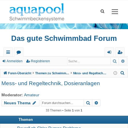
Das gute Schwimmbad Forum
Such
E
ch
or
n
eg
Anmelden
Registrieren
ne
en
m
ist
S
Foren-Übersicht
Themen zu Schwimmbad
Mess- und Regeltechnik, Dosieranlagen
llz
el
rie
u
Mess- und Regeltechnik, Dosieranlagen
c
ug
de
re
h
Moderator:
Amateur
riff
n
n
e
Suche
Erweiterte Suc
Neues Thema
33 Themen • Seite
1
von
1
Themen