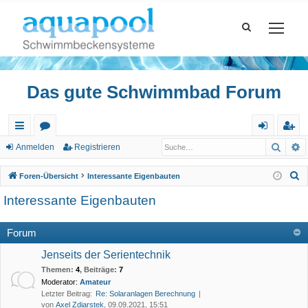
Das gute Schwimmbad Forum
Such
E
ch
or
n
eg
Anmelden
Registrieren
ne
en
m
ist
S
Foren-Übersicht
Interessante Eigenbauten
llz
el
rie
u
Interessante Eigenbauten
c
ug
de
re
h
Forum
riff
n
n
e
Jenseits der Serientechnik
Themen
:
4
,
Beiträge
:
7
Moderator:
Amateur
Letzter Beitrag:
Re: Solaranlagen Berechnung
von
Axel Zdiarstek
, 09.09.2021, 15:51