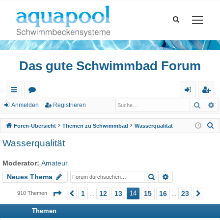
Das gute Schwimmbad Forum
Such
E
ch
or
n
eg
Anmelden
Registrieren
ne
en
m
ist
S
Foren-Übersicht
Themen zu Schwimmbad
Wasserqualität
llz
el
rie
u
Wasserqualität
c
ug
de
re
h
Moderator:
Amateur
riff
n
n
e
Suche
Erweiterte Suc
Neues Thema
Seite
14
von
23
1
12
13
14
15
16
23
910 Themen
Vorherige
Näc
…
…
Themen