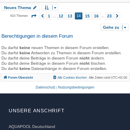
Neues Thema
Seite
14
von
23
1
12
13
14
15
16
23
910 Themen
Vorherige
Näc
…
…
Gehe zu
Berechtigungen in diesem Forum
Du darfst
keine
neuen Themen in diesem Forum erstellen.
Du darfst
keine
Antworten zu Themen in diesem Forum erstellen.
Du darfst deine Beiträge in diesem Forum
nicht
ändern.
Du darfst deine Beiträge in diesem Forum
nicht
löschen.
Du darfst
keine
Dateianhänge in diesem Forum erstellen.
Foren-Übersicht
Alle Cookies löschen
Alle Zeiten sind
UTC+01:00
Datenschutz
Nutzungsbedingungen
|
UNSERE ANSCHRIFT
AQUAPOOL Deutschland