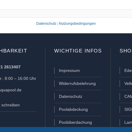
Datenschutz
Nutzungsbedingungen
|
HBARKEIT
WICHTIGE INFOS
SHO
21 2613407
Impressum
Ede
.: 8:00 – 16:00 Uhr
Widerrufsbelehrung
Vel
quapool.de
Datenschutz
CAM
t schreiben
Poolabdeckung
SIG
Poolüberdachung
Lam