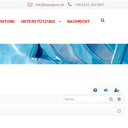
info@aquapool.de
+49 4121 2613407
RATUNG
UNTERSTÜTZUNG
NACHRICHT
S
Suche
Erw
F
n
eg
A
m
ist
Q
el
rie
de
re