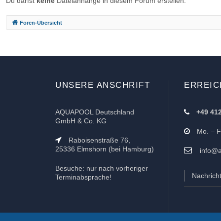
Du darfst
keine
Dateianhänge in diesem Forum erstellen.
Foren-Übersicht
UNSERE ANSCHRIFT
ERREIC
AQUAPOOL Deutschland
+49 41
GmbH & Co. KG
Mo. – Fr
Raboisenstraße 76,
25336 Elmshorn (bei Hamburg)
info@a
Besuche: nur nach vorheriger
Nachrich
Terminabsprache!