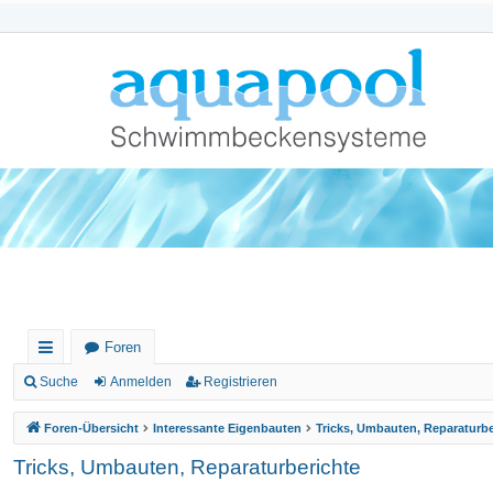
Foren
ch
Suche
Anmelden
Registrieren
ne
Foren-Übersicht
Interessante Eigenbauten
Tricks, Umbauten, Reparaturbe
llz
Tricks, Umbauten, Reparaturberichte
ug