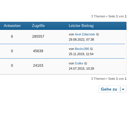
n
n
3 Themen • Seite
1
von
1
Antworten
Zugriffe
Letzter Beitrag
von
Axel Zdiarstek
6
285557
29.08.2022, 07:38
von
Becks386
0
45639
25.11.2019, 11:54
von
Golke
0
24103
24.07.2015, 10:28
3 Themen • Seite
1
von
1
Gehe zu