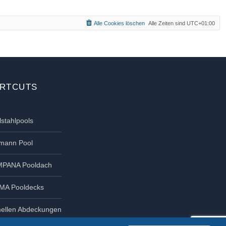
Alle Cookies löschen
Alle Zeiten sind
UTC+01:00
RTCUTS
lstahlpools
tmann Pool
PANA Pooldach
MA Pooldecks
ellen Abdeckungen