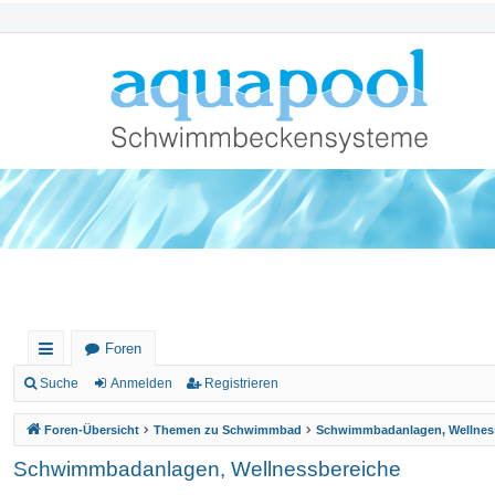
Foren
ch
Suche
Anmelden
Registrieren
ne
Foren-Übersicht
Themen zu Schwimmbad
Schwimmbadanlagen, Wellnes
llz
Schwimmbadanlagen, Wellnessbereiche
ug