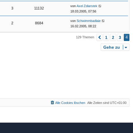
von
Axel Zdiarstek
3
11132
18.03.2005, 07:56
von
Schwimmbadlaie
2
8684
16.02.2005, 08:22
1
2
3
4
129 Themen
Vorherige
Gehe zu
Alle Cookies löschen
Alle Zeiten sind
UTC+01:00