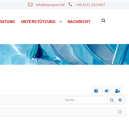
info@aquapool.de
+49 4121 2613407
RATUNG
UNTERSTÜTZUNG
NACHRICHT
S
Suche
Erw
F
n
eg
A
m
ist
Q
el
rie
de
re