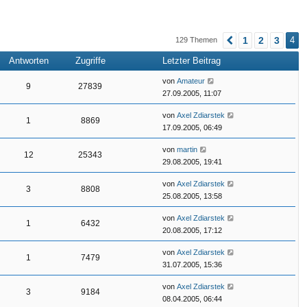
n
n
1
2
3
4
129 Themen
Vorherige
Antworten
Zugriffe
Letzter Beitrag
von
Amateur
9
27839
27.09.2005, 11:07
von
Axel Zdiarstek
1
8869
17.09.2005, 06:49
von
martin
12
25343
29.08.2005, 19:41
von
Axel Zdiarstek
3
8808
25.08.2005, 13:58
von
Axel Zdiarstek
1
6432
20.08.2005, 17:12
von
Axel Zdiarstek
1
7479
31.07.2005, 15:36
von
Axel Zdiarstek
3
9184
08.04.2005, 06:44