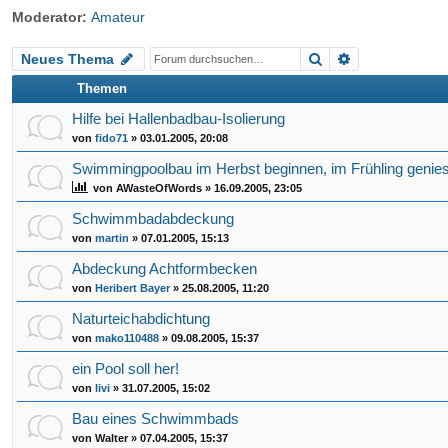
Moderator:
Amateur
riff
Suche
Erweiterte Su
Neues Thema
Themen
Hilfe bei Hallenbadbau-Isolierung
von
fido71
»
03.01.2005, 20:08
Swimmingpoolbau im Herbst beginnen, im Frühling genie
von
AWasteOfWords
»
16.09.2005, 23:05
Schwimmbadabdeckung
von
martin
»
07.01.2005, 15:13
Abdeckung Achtformbecken
von
Heribert Bayer
»
25.08.2005, 11:20
Naturteichabdichtung
von
mako110488
»
09.08.2005, 15:37
ein Pool soll her!
von
livi
»
31.07.2005, 15:02
Bau eines Schwimmbads
von
Walter
»
07.04.2005, 15:37