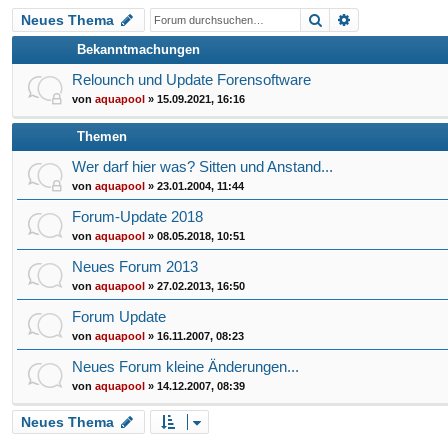
Suche
Erweiterte Su
Neues Thema
riff
Bekanntmachungen
Relounch und Update Forensoftware
von
aquapool
»
15.09.2021, 16:16
Themen
Wer darf hier was? Sitten und Anstand...
von
aquapool
»
23.01.2004, 11:44
Forum-Update 2018
von
aquapool
»
08.05.2018, 10:51
Neues Forum 2013
von
aquapool
»
27.02.2013, 16:50
Forum Update
von
aquapool
»
16.11.2007, 08:23
Neues Forum kleine Änderungen...
von
aquapool
»
14.12.2007, 08:39
Neues Thema