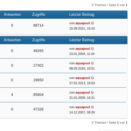
5 Themen • Seite
1
von
1
n
n
Antworten
Zugriffe
Letzter Beitrag
von
aquapool
0
88714
15.09.2021, 16:16
Antworten
Zugriffe
Letzter Beitrag
von
aquapool
0
49265
23.01.2004, 11:44
von
aquapool
0
27402
08.05.2018, 10:51
von
aquapool
0
29650
27.02.2013, 16:50
von
aquapool
4
85604
21.01.2009, 10:21
von
aquapool
0
47328
14.12.2007, 08:39
5 Themen • Seite
1
von
1