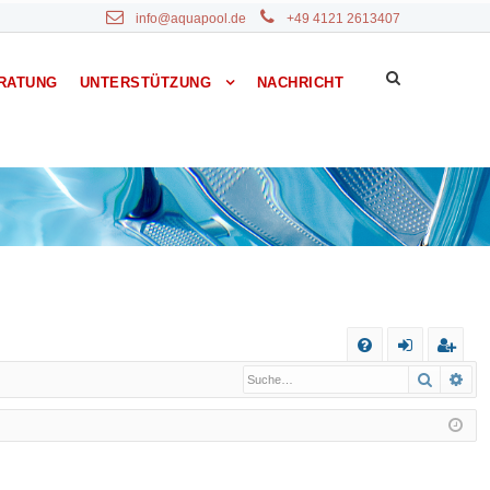
info@aquapool.de
+49 4121 2613407
RATUNG
UNTERSTÜTZUNG
NACHRICHT
S
Suche
Erw
F
n
eg
A
m
ist
Q
el
rie
de
re