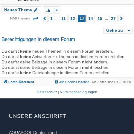
Neues Thema
Seite
13
von
27
1
11
12
13
14
15
27
1059 Themen
Vorherige
Näc
…
…
Gehe zu
Berechtigungen in diesem Forum
Du darfst
keine
neuen Themen in diesem Forum erstellen.
Du darfst
keine
Antworten zu Themen in diesem Forum erstellen.
Du darfst deine Beiträge in diesem Forum
nicht
ändern.
Du darfst deine Beiträge in diesem Forum
nicht
löschen.
Du darfst
keine
Dateianhänge in diesem Forum erstellen.
Foren-Übersicht
Alle Cookies löschen
Alle Zeiten sind
UTC+01:00
Datenschutz
Nutzungsbedingungen
|
UNSERE ANSCHRIFT
AQUAPOOL Deutschland