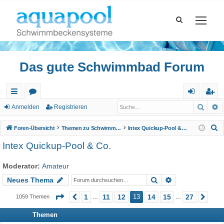
Das gute Schwimmbad Forum
Such
E
ch
or
n
eg
Anmelden
Registrieren
ne
en
m
ist
S
Foren-Übersicht
Themen zu Schwimmbad
Intex Quickup-Pool & Co.
llz
el
rie
u
Intex Quickup-Pool & Co.
c
ug
de
re
h
Moderator:
Amateur
riff
n
n
e
Suche
Erweiterte Suc
Neues Thema
Seite
13
von
27
1
11
12
13
14
15
27
1059 Themen
Vorherige
Näc
…
…
Themen