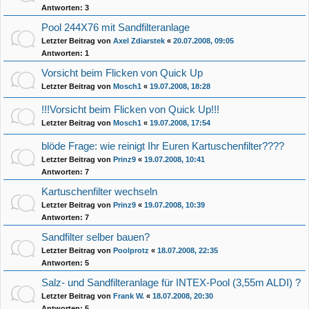
Antworten:
3
Pool 244X76 mit Sandfilteranlage
Letzter Beitrag von
Axel Zdiarstek
«
20.07.2008, 09:05
Antworten:
1
Vorsicht beim Flicken von Quick Up
Letzter Beitrag von
Mosch1
«
19.07.2008, 18:28
!!!Vorsicht beim Flicken von Quick Up!!!
Letzter Beitrag von
Mosch1
«
19.07.2008, 17:54
blöde Frage: wie reinigt Ihr Euren Kartuschenfilter????
Letzter Beitrag von
Prinz9
«
19.07.2008, 10:41
Antworten:
7
Kartuschenfilter wechseln
Letzter Beitrag von
Prinz9
«
19.07.2008, 10:39
Antworten:
7
Sandfilter selber bauen?
Letzter Beitrag von
Poolprotz
«
18.07.2008, 22:35
Antworten:
5
Salz- und Sandfilteranlage für INTEX-Pool (3,55m ALDI) ?
Letzter Beitrag von
Frank W.
«
18.07.2008, 20:30
Antworten:
5