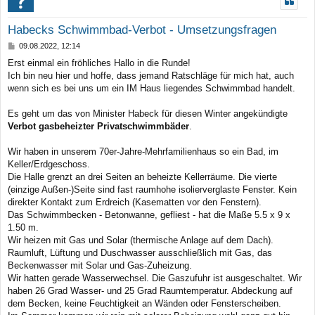
Habecks Schwimmbad-Verbot - Umsetzungsfragen
B
09.08.2022, 12:14
e
Erst einmal ein fröhliches Hallo in die Runde!
i
Ich bin neu hier und hoffe, dass jemand Ratschläge für mich hat, auch
t
r
wenn sich es bei uns um ein IM Haus liegendes Schwimmbad handelt.
a
g
Es geht um das von Minister Habeck für diesen Winter angekündigte
Verbot gasbeheizter Privatschwimmbäder
.
Wir haben in unserem 70er-Jahre-Mehrfamilienhaus so ein Bad, im
Keller/Erdgeschoss.
Die Halle grenzt an drei Seiten an beheizte Kellerräume. Die vierte
(einzige Außen-)Seite sind fast raumhohe isolierverglaste Fenster. Kein
direkter Kontakt zum Erdreich (Kasematten vor den Fenstern).
Das Schwimmbecken - Betonwanne, gefliest - hat die Maße 5.5 x 9 x
1.50 m.
Wir heizen mit Gas und Solar (thermische Anlage auf dem Dach).
Raumluft, Lüftung und Duschwasser ausschließlich mit Gas, das
Beckenwasser mit Solar und Gas-Zuheizung.
Wir hatten gerade Wasserwechsel. Die Gaszufuhr ist ausgeschaltet. Wir
haben 26 Grad Wasser- und 25 Grad Raumtemperatur. Abdeckung auf
dem Becken, keine Feuchtigkeit an Wänden oder Fensterscheiben.