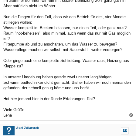
Im Sommer kommen wir rein mit solarer Beheizung wohl ganz gut hin.
Aber natürlich nicht im Winter.
Nun die Fragen für den Fall, dass wir den Betrieb für drei, vier Monate
stilllegen wollen:
Wasser komplett im Becken belassen, nur einen Teil, oder ganz raus?
Raum "not-beheizen", also minimal, auch wenn das nur mit Gas möglich
ist?
Filterpumpe ab und zu anschalten, um das Wasser zu bewegen?
Wasserpflege machen wir selbst, mit Sauerstoff - weiter versorgen?
Oder ginge auch eine komplette Schließung: Wasser raus, Heizung aus -
Klappe zu?
In unserer Umgebung haben gerade zwei unserer langjährigen
Schwimmbadtechniker dicht gemacht. Bisher haben wir noch niemanden
gefunden, der schnell genug käme und uns berät.
Hat hier jemand hier in der Runde Erfahrungen, Rat?
Viele Grüße
Lena
a
c
Axel Zdiarstek
h