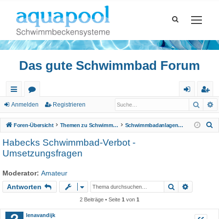
Das gute Schwimmbad Forum
Such
E
ch
or
n
eg
Anmelden
Registrieren
ne
en
m
ist
S
Foren-Übersicht
Themen zu Schwimmbad
Schwimmbadanlagen, Wellnessbereiche
llz
el
rie
u
Habecks Schwimmbad-Verbot -
c
ug
de
re
Umsetzungsfragen
h
riff
n
n
e
Moderator:
Amateur
Suche
Erweiter
Antworten
2 Beiträge • Seite
1
von
1
lenavandijk