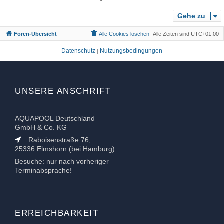
o
b
Gehe zu
e
Foren-Übersicht
Alle Cookies löschen
Alle Zeiten sind
UTC+01:00
n
Datenschutz
Nutzungsbedingungen
|
UNSERE ANSCHRIFT
AQUAPOOL Deutschland
GmbH & Co. KG
Raboisenstraße 76,
25336 Elmshorn (bei Hamburg)
Besuche: nur nach vorheriger
Terminabsprache!
ERREICHBARKEIT