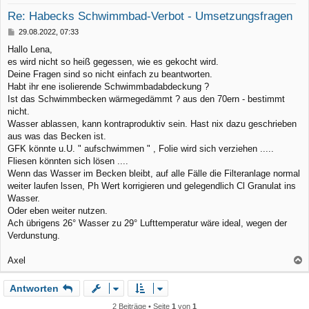
o
Re: Habecks Schwimmbad-Verbot - Umsetzungsfragen
b
B
29.08.2022, 07:33
e
e
Hallo Lena,
n
i
es wird nicht so heiß gegessen, wie es gekocht wird.
t
r
Deine Fragen sind so nicht einfach zu beantworten.
a
Habt ihr ene isolierende Schwimmbadabdeckung ?
g
Ist das Schwimmbecken wärmegedämmt ? aus den 70ern - bestimmt
nicht.
Wasser ablassen, kann kontraproduktiv sein. Hast nix dazu geschrieben
aus was das Becken ist.
GFK könnte u.U. " aufschwimmen " , Folie wird sich verziehen .....
Fliesen könnten sich lösen ....
Wenn das Wasser im Becken bleibt, auf alle Fälle die Filteranlage normal
weiter laufen lssen, Ph Wert korrigieren und gelegendlich Cl Granulat ins
Wasser.
Oder eben weiter nutzen.
Ach übrigens 26° Wasser zu 29° Lufttemperatur wäre ideal, wegen der
Verdunstung.
Axel
a
Antworten
c
h
2 Beiträge • Seite
1
von
1