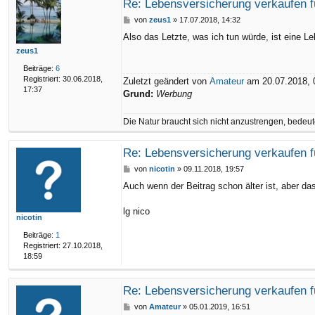
Re: Lebensversicherung verkaufen f
B
von
zeus1
»
17.07.2018, 14:32
e
Also das Letzte, was ich tun würde, ist eine L
i
zeus1
t
r
Beiträge:
6
a
Registriert:
30.06.2018,
Zuletzt geändert von
Amateur
am 20.07.2018, 0
g
17:37
Grund:
Werbung
Die Natur braucht sich nicht anzustrengen, bedeute
Re: Lebensversicherung verkaufen f
B
von
nicotin
»
09.11.2018, 19:57
e
Auch wenn der Beitrag schon älter ist, aber da
i
t
r
lg nico
nicotin
a
g
Beiträge:
1
Registriert:
27.10.2018,
18:59
Re: Lebensversicherung verkaufen f
B
von
Amateur
»
05.01.2019, 16:51