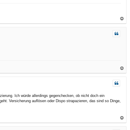
n
N
a
c
h
o
b
e
n
N
a
c
h
o
anzierung. Ich würde allerdings gegenchecken, ob nicht doch ein
b
geht. Versicherung auflösen oder Dispo strapazieren, das sind so Dinge,
e
n
N
a
c