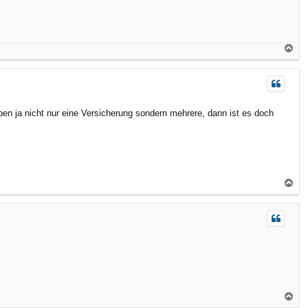
N
a
c
h
o
ben ja nicht nur eine Versicherung sondern mehrere, dann ist es doch
b
e
n
N
a
c
h
o
b
e
n
N