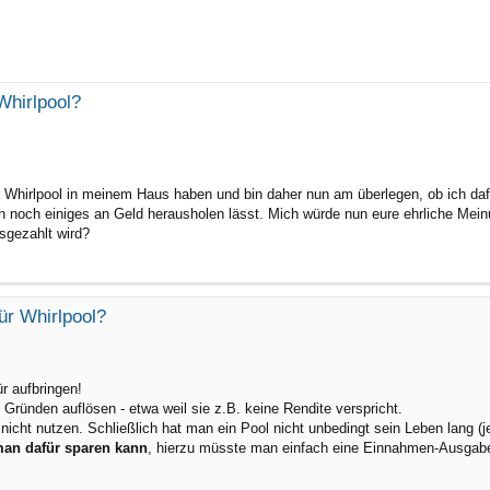
rte Suche
Whirlpool?
 Whirlpool in meinem Haus haben und bin daher nun am überlegen, ob ich da
h noch einiges an Geld herausholen lässt. Mich würde nun eure ehrliche Mei
sgezahlt wird?
ür Whirlpool?
r aufbringen!
ründen auflösen - etwa weil sie z.B. keine Rendite verspricht.
nicht nutzen. Schließlich hat man ein Pool nicht unbedingt sein Leben lang 
man dafür sparen kann
, hierzu müsste man einfach eine Einnahmen-Ausgaben-