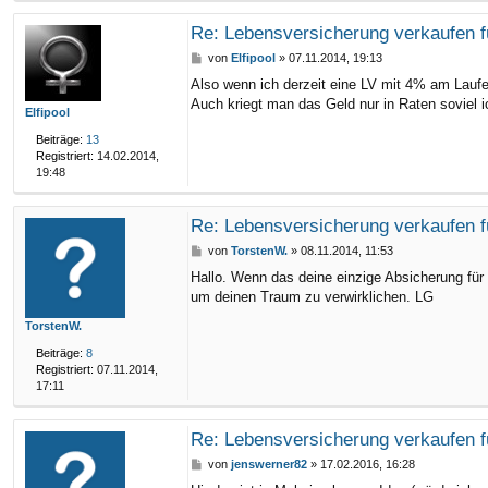
Re: Lebensversicherung verkaufen f
B
von
Elfipool
»
07.11.2014, 19:13
e
Also wenn ich derzeit eine LV mit 4% am Laufe
i
Auch kriegt man das Geld nur in Raten soviel ic
t
Elfipool
r
a
Beiträge:
13
g
Registriert:
14.02.2014,
19:48
Re: Lebensversicherung verkaufen f
B
von
TorstenW.
»
08.11.2014, 11:53
e
Hallo. Wenn das deine einzige Absicherung für 
i
um deinen Traum zu verwirklichen. LG
t
r
TorstenW.
a
g
Beiträge:
8
Registriert:
07.11.2014,
17:11
Re: Lebensversicherung verkaufen f
B
von
jenswerner82
»
17.02.2016, 16:28
e