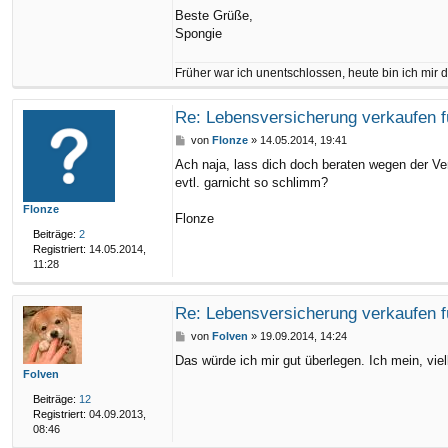
Beste Grüße,
Spongie
Früher war ich unentschlossen, heute bin ich mir d
Re: Lebensversicherung verkaufen f
B
von
Flonze
»
14.05.2014, 19:41
e
Ach naja, lass dich doch beraten wegen der Ver
i
evtl. garnicht so schlimm?
t
r
Flonze
a
Flonze
g
Beiträge:
2
Registriert:
14.05.2014,
11:28
Re: Lebensversicherung verkaufen f
B
von
Folven
»
19.09.2014, 14:24
e
Das würde ich mir gut überlegen. Ich mein, viel
i
Folven
t
r
Beiträge:
12
a
Registriert:
04.09.2013,
g
08:46