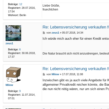
a
Beiträge:
12
Liebe Grüße,
g
Registriert:
28.07.2016,
fruechtchen
17:54
Wohnort:
Berlin
Re: Lebensversicherung verkaufen f
B
von
zeus1
»
05.07.2018, 14:34
e
Ich würde mich auch eher für einen Kredit entsc
i
zeus1
t
r
Beiträge:
6
a
Registriert:
30.06.2018,
Die Natur braucht sich nicht anzustrengen, bedeute
g
17:37
Re: Lebensversicherung verkaufen f
B
von
Milow
»
17.07.2018, 11:08
e
Inzwischen gibt es ja auch viele Angebote für K
i
allgemeiner Privatkredit reichen könnte, die B
Milow
t
r
die nun nicht nötig wären, nur um sich einen P
Beiträge:
9
a
Registriert:
11.07.2014,
g
07:01