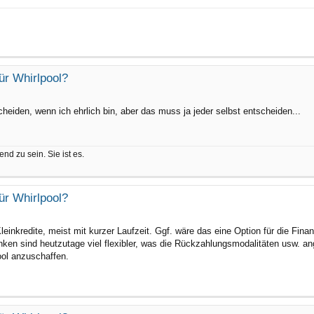
ür Whirlpool?
heiden, wenn ich ehrlich bin, aber das muss ja jeder selbst entscheiden...
nd zu sein. Sie ist es.
ür Whirlpool?
leinkredite, meist mit kurzer Laufzeit. Ggf. wäre das eine Option für die Fin
anken sind heutzutage viel flexibler, was die Rückzahlungsmodalitäten usw. an
ool anzuschaffen.