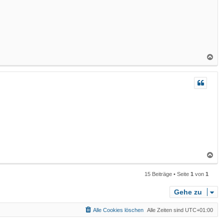
b
e
n
N
a
c
h
o
b
e
n
N
a
15 Beiträge • Seite
1
von
1
c
h
Gehe zu
o
b
Alle Cookies löschen
Alle Zeiten sind
UTC+01:00
e