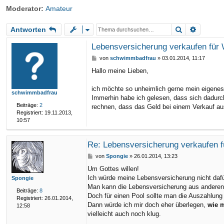
Moderator:
Amateur
riff
Suche
Erweite
Antworten
Lebensversicherung verkaufen für 
B
von
schwimmbadfrau
»
03.01.2014, 11:17
e
Hallo meine Lieben,
i
t
r
ich möchte so unheimlich gerne mein eigenes
schwimmbadfrau
a
Immerhin habe ich gelesen, dass sich dadurc
g
Beiträge:
2
rechnen, dass das Geld bei einem Verkauf au
Registriert:
19.11.2013,
10:57
Re: Lebensversicherung verkaufen f
B
von
Spongie
»
26.01.2014, 13:23
e
Um Gottes willen!
i
Ich würde meine Lebensversicherung nicht dafü
Spongie
t
r
Man kann die Lebensversicherung aus anderen G
Beiträge:
8
a
Doch für einen Pool sollte man die Auszahlung 
Registriert:
26.01.2014,
g
Dann würde ich mir doch eher überlegen,
wie 
12:58
vielleicht auch noch klug.