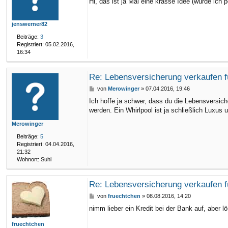
Hi, das ist ja Mal eine krasse Idee (würde ich 
i
t
r
jenswerner82
a
g
Beiträge:
3
Registriert:
05.02.2016,
16:34
Re: Lebensversicherung verkaufen f
B
von
Merowinger
»
07.04.2016, 19:46
e
Ich hoffe ja schwer, dass du die Lebensversich
i
werden. Ein Whirlpool ist ja schließlich Luxus
t
r
Merowinger
a
g
Beiträge:
5
Registriert:
04.04.2016,
21:32
Wohnort:
Suhl
Re: Lebensversicherung verkaufen f
B
von
fruechtchen
»
08.08.2016, 14:20
e
nimm lieber ein Kredit bei der Bank auf, aber 
i
t
fruechtchen
r