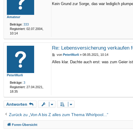
e
Kein Grund zur Sorge, das war lediglich plump
i
t
r
Amateur
a
g
Beiträge:
333
Registriert:
02.07.2004,
10:14
Re: Lebensversicherung verkaufen f
B
von
PeterWurli
»
08.05.2021, 10:14
e
Alles klar. Dachte auch erst: was zum Geier is
i
t
r
PeterWurli
a
g
Beiträge:
3
Registriert:
27.04.2021,
18:35
Antworten
Zurück zu „Von A bis Z alles zum Thema Whirlpool...“
Foren-Übersicht