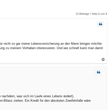
n
n
15 Beiträge • Seite
1
von
1
für nicht so gar meine Lebensversicherung an den Mann bringen möchte.
nung zu meinem Vorhaben interessieren. Und wie schnell kann man damit
N
a
c
h
o
b
e
n
(je nachdem, was sich im Laufe eines Lebens ändert).
Bilanz ziehen. Ein Kredit für den absoluten Zweifelsfalle wäre