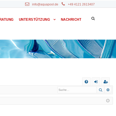
info@aquapool.de
+49 4121 2613407
RATUNG
UNTERSTÜTZUNG
NACHRICHT
S
Suche
Erw
F
n
eg
A
m
ist
Q
el
rie
de
re