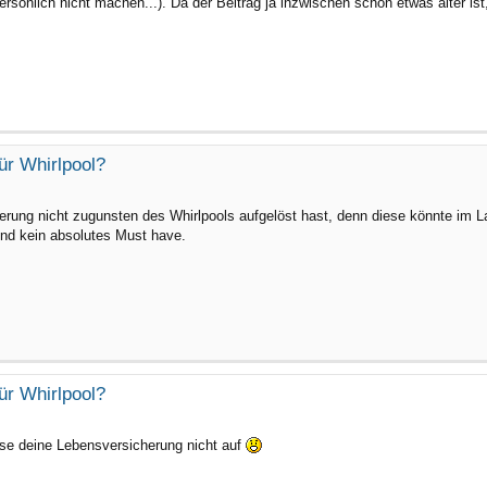
persönlich nicht machen...). Da der Beitrag ja inzwischen schon etwas älter i
ür Whirlpool?
erung nicht zugunsten des Whirlpools aufgelöst hast, denn diese könnte im La
 und kein absolutes Must have.
ür Whirlpool?
löse deine Lebensversicherung nicht auf