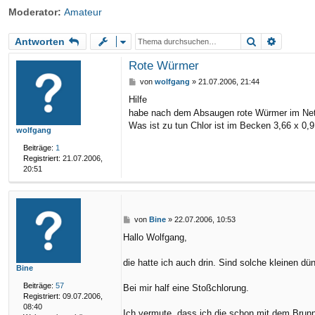
Moderator:
Amateur
riff
Suche
Erweite
Antworten
Rote Würmer
B
von
wolfgang
»
21.07.2006, 21:44
e
Hilfe
i
habe nach dem Absaugen rote Würmer im Ne
t
r
Was ist zu tun Chlor ist im Becken 3,66 x 0,
wolfgang
a
g
Beiträge:
1
Registriert:
21.07.2006,
20:51
B
von
Bine
»
22.07.2006, 10:53
e
Hallo Wolfgang,
i
t
r
die hatte ich auch drin. Sind solche kleinen 
Bine
a
g
Beiträge:
57
Bei mir half eine Stoßchlorung.
Registriert:
09.07.2006,
08:40
Ich vermute, dass ich die schon mit dem Brun