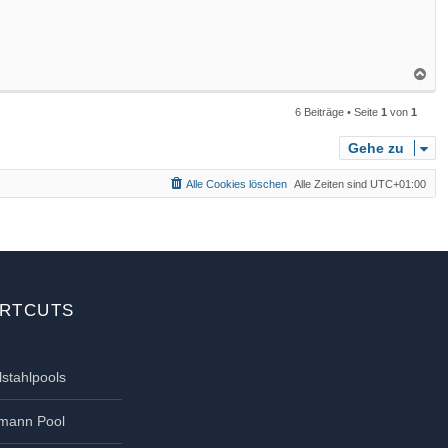
N
a
6 Beiträge • Seite
1
von
1
c
h
Gehe zu
o
b
Alle Cookies löschen
Alle Zeiten sind
UTC+01:00
e
n
RTCUTS
lstahlpools
tmann Pool