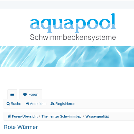
Foren
ch
Suche
Anmelden
Registrieren
ne
Foren-Übersicht
Themen zu Schwimmbad
Wasserqualität
llz
Rote Würmer
ug