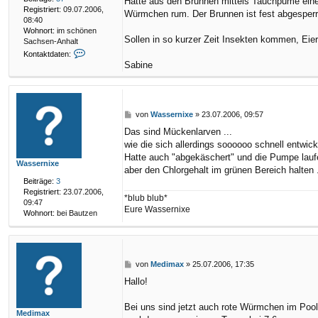
Hatte aus den Brunnen mittels Tauchpume eine
v
Registriert:
09.07.2006,
Würmchen rum. Der Brunnen ist fest abgesperrt
o
08:40
n
Wohnort:
im schönen
A
Sollen in so kurzer Zeit Insekten kommen, Eier
Sachsen-Anhalt
x
K
Kontaktdaten:
e
o
Sabine
l
n
Z
t
d
a
i
k
a
B
von
Wassernixe
»
23.07.2006, 09:57
t
r
e
d
Das sind Mückenlarven ...
s
i
a
wie die sich allerdings soooooo schnell entwicke
t
t
t
e
r
Hatte auch "abgekäschert" und die Pumpe laufen
e
Wassernixe
k
a
n
aber den Chlorgehalt im grünen Bereich halten 
g
v
Beiträge:
3
o
Registriert:
23.07.2006,
*blub blub*
n
09:47
Eure Wassernixe
B
Wohnort:
bei Bautzen
i
n
e
B
von
Medimax
»
25.07.2006, 17:35
e
Hallo!
i
t
r
Bei uns sind jetzt auch rote Würmchen im Pool. 
Medimax
a