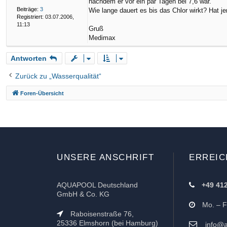
nachdem er vor ein par Tagen bei 7,6 war.
g
Beiträge:
3
Wie lange dauert es bis das Chlor wirkt? Hat 
Registriert:
03.07.2006,
11:13
Gruß
Medimax
Antworten
Zurück zu „Wasserqualität“
Foren-Übersicht
UNSERE ANSCHRIFT
ERREIC
AQUAPOOL Deutschland
+49 41
GmbH & Co. KG
Mo. – Fr
Raboisenstraße 76,
25336 Elmshorn (bei Hamburg)
info@a