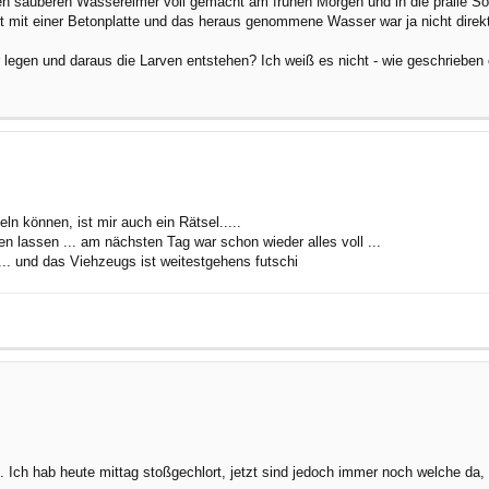
n sauberen Wassereimer voll gemacht am frühen Morgen und in die pralle Son
 mit einer Betonplatte und das heraus genommene Wasser war ja nicht direkt 
 legen und daraus die Larven entstehen? Ich weiß es nicht - wie geschrieben
ln können, ist mir auch ein Rätsel.....
 lassen ... am nächsten Tag war schon wieder alles voll ...
... und das Viehzeugs ist weitestgehens futschi
Ich hab heute mittag stoßgechlort, jetzt sind jedoch immer noch welche da, ob