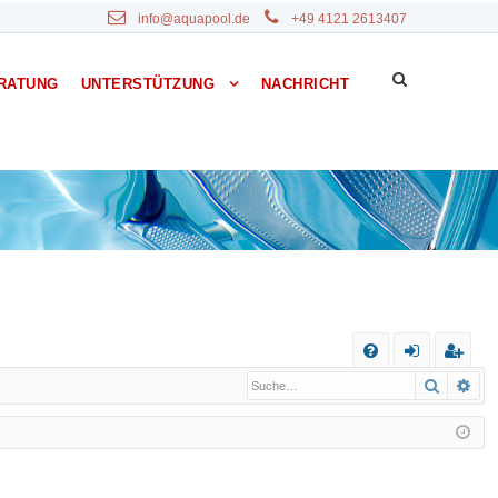
info@aquapool.de
+49 4121 2613407
RATUNG
UNTERSTÜTZUNG
NACHRICHT
S
Suche
Erw
F
n
eg
A
m
ist
Q
el
rie
de
re