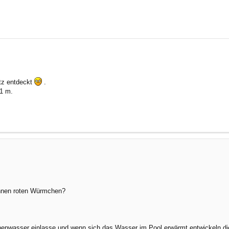
rte Suche
tz entdeckt
.
91 m.
dünnen roten Würmchen?
nenwasser einlasse und wenn sich das Wasser im Pool erwärmt entwickeln di