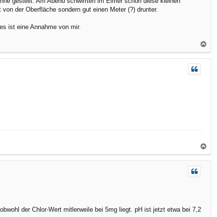
ne gestellt. Am Abend schwirrten im Eimer schon diese kleinen
von der Oberfläche sondern gut einen Meter (?) drunter.
 es ist eine Annahme von mir.
N
a
c
h
o
b
e
n
N
a
c
h
o
b
e
wohl der Chlor-Wert mitlerweile bei 5mg liegt. pH ist jetzt etwa bei 7,2
n