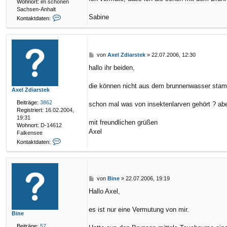
Wohnort:
im schönen
Sachsen-Anhalt
Sabine
K
Kontaktdaten:
o
n
t
a
k
B
von
Axel Zdiarstek
»
22.07.2006, 12:30
t
e
hallo ihr beiden,
d
i
a
t
t
r
die können nicht aus dem brunnenwasser stamm
Axel Zdiarstek
e
a
n
g
Beiträge:
3862
schon mal was von insektenlarven gehört ? aber 
v
Registriert:
16.02.2004,
o
19:31
mit freundlichen grüßen
n
Wohnort:
D-14612
B
Axel
Falkensee
i
K
Kontaktdaten:
n
o
e
n
t
a
k
B
von
Bine
»
22.07.2006, 19:19
t
e
Hallo Axel,
d
i
a
t
t
r
es ist nur eine Vermutung von mir.
Bine
e
a
n
g
Beiträge:
57