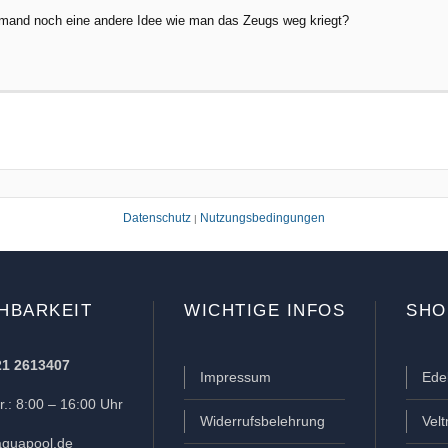
jemand noch eine andere Idee wie man das Zeugs weg kriegt?
Datenschutz
Nutzungsbedingungen
|
HBARKEIT
WICHTIGE INFOS
SHO
21 2613407
Impressum
Ede
.: 8:00 – 16:00 Uhr
Widerrufsbelehrung
Vel
quapool.de