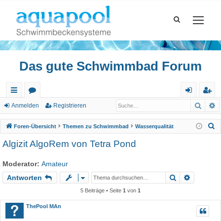
Das gute Schwimmbad Forum
Such
E
ch
or
n
eg
Anmelden
Registrieren
ne
en
m
ist
S
Foren-Übersicht
Themen zu Schwimmbad
Wasserqualität
llz
el
rie
u
Algizit AlgoRem von Tetra Pond
c
ug
de
re
h
Moderator:
Amateur
riff
n
n
e
Suche
Erweiter
Antworten
5 Beiträge • Seite
1
von
1
ThePool MAn