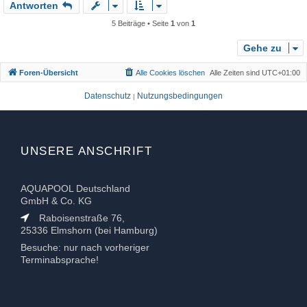
Antworten
c
h
5 Beiträge • Seite
1
von
1
o
b
Gehe zu
e
Foren-Übersicht
Alle Cookies löschen
Alle Zeiten sind
UTC+01:00
n
Datenschutz
Nutzungsbedingungen
|
UNSERE ANSCHRIFT
AQUAPOOL Deutschland
GmbH & Co. KG
Raboisenstraße 76,
25336 Elmshorn (bei Hamburg)
Besuche: nur nach vorheriger
Terminabsprache!