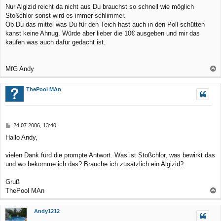
r
Nur Algizid reicht da nicht aus Du brauchst so schnell wie möglich
a
Stoßchlor sonst wird es immer schlimmer.
g
Ob Du das mittel was Du für den Teich hast auch in den Poll schütten
kanst keine Ahnug. Würde aber lieber die 10€ ausgeben und mir das
kaufen was auch dafür gedacht ist.
MfG Andy
a
c
ThePool MAn
h
o
b
B
24.07.2006, 13:40
e
e
Hallo Andy,
n
i
t
r
vielen Dank fürd die prompte Antwort. Was ist Stoßchlor, was bewirkt das
a
und wo bekomme ich das? Brauche ich zusätzlich ein Algizid?
g
Gruß
ThePool MAn
a
c
Andy1212
h