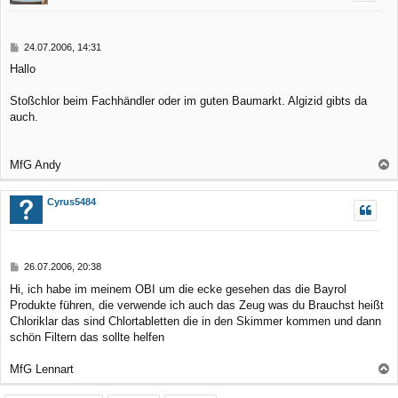
o
b
B
24.07.2006, 14:31
e
e
Hallo
n
i
t
r
Stoßchlor beim Fachhändler oder im guten Baumarkt. Algizid gibts da
a
auch.
g
MfG Andy
a
c
Cyrus5484
h
o
b
B
26.07.2006, 20:38
e
e
Hi, ich habe im meinem OBI um die ecke gesehen das die Bayrol
n
i
Produkte führen, die verwende ich auch das Zeug was du Brauchst heißt
t
r
Chloriklar das sind Chlortabletten die in den Skimmer kommen und dann
a
schön Filtern das sollte helfen
g
MfG Lennart
a