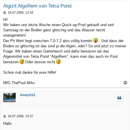
Algizit AlgoRem von Tetra Pond
B
24.07.2006, 13:18
e
Hi!
i
Wir haben uns letzte Woche einen Quick-up-Pool gekauft und seit
t
r
Samstag ist der Boden ganz glitschig und das Wasser riecht
a
unangenehm!
g
Der Ph Wert liegt zwischen 7,0-7,2 also völlig korrekt
. Und dass der
Boden so glitschig ist das sind ja die Algen, oder? So und jetzt zu meiner
Frage: Wir haben einen Gartenteich und dafür benutzen wir das
Algenmittel von Tetra Pond "AlgoRem", kann man das auch im Pool
benutzen
Oder besser nicht
Schon mal danke für eure Hilfe!
MfG ThePool MAn
a
c
Andy1212
h
o
b
B
24.07.2006, 13:37
e
e
Hallo
n
i
t