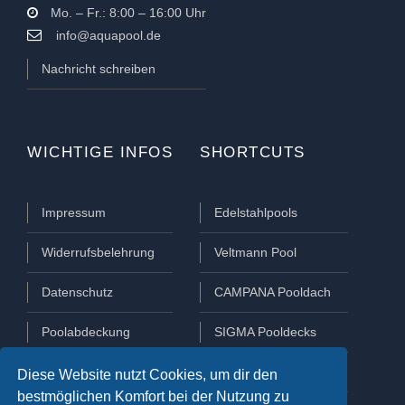
Mo. – Fr.: 8:00 – 16:00 Uhr
info@aquapool.de
Nachricht schreiben
WICHTIGE INFOS
SHORTCUTS
Impressum
Edelstahlpools
Widerrufsbelehrung
Veltmann Pool
Datenschutz
CAMPANA Pooldach
Poolabdeckung
SIGMA Pooldecks
Poolüberdachung
Lamellen Abdeckungen
Diese Website nutzt Cookies, um dir den
bestmöglichen Komfort bei der Nutzung zu