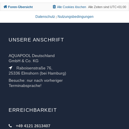
e
Foren-Übersicht
Alle Cookies löschen
Alle Zeiten sind
UTC+01:00
n
Datenschutz
Nutzungsbedingungen
|
UNSERE ANSCHRIFT
AQUAPOOL Deutschland
GmbH & Co. KG
Raboisenstraße 76,
25336 Elmshorn (bei Hamburg)
Besuche: nur nach vorheriger
Terminabsprache!
ERREICHBARKEIT
+49 4121 2613407