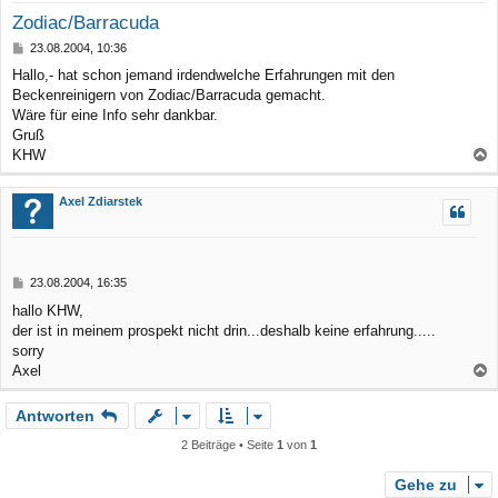
Zodiac/Barracuda
B
23.08.2004, 10:36
e
Hallo,- hat schon jemand irdendwelche Erfahrungen mit den
i
Beckenreinigern von Zodiac/Barracuda gemacht.
t
r
Wäre für eine Info sehr dankbar.
a
Gruß
g
KHW
a
c
Axel Zdiarstek
h
o
b
B
23.08.2004, 16:35
e
e
hallo KHW,
n
i
der ist in meinem prospekt nicht drin...deshalb keine erfahrung.....
t
r
sorry
a
Axel
g
a
Antworten
c
h
2 Beiträge • Seite
1
von
1
o
b
Gehe zu