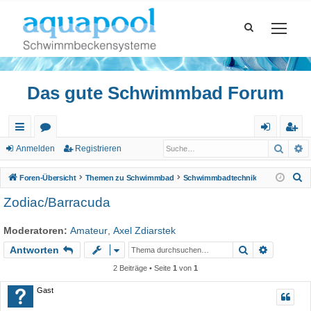
Das gute Schwimmbad Forum
Such
E
ch
or
n
eg
Anmelden
Registrieren
ne
en
m
ist
S
Foren-Übersicht
Themen zu Schwimmbad
Schwimmbadtechnik
llz
el
rie
u
Zodiac/Barracuda
c
ug
de
re
h
Moderatoren:
Amateur
,
Axel Zdiarstek
riff
n
n
e
Suche
Erweiter
Antworten
2 Beiträge • Seite
1
von
1
Gast