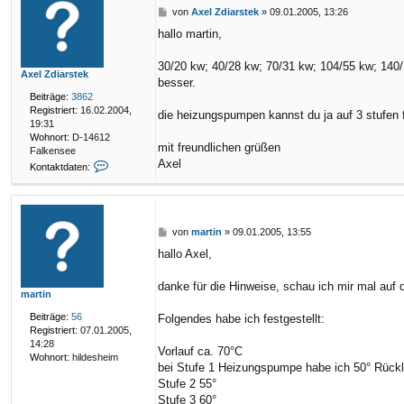
B
von
Axel Zdiarstek
»
09.01.2005, 13:26
k
e
hallo martin,
i
t
r
30/20 kw; 40/28 kw; 70/31 kw; 104/55 kw; 140/7
Axel Zdiarstek
a
besser.
g
Beiträge:
3862
Registriert:
16.02.2004,
die heizungspumpen kannst du ja auf 3 stufen fah
19:31
Wohnort:
D-14612
mit freundlichen grüßen
Falkensee
Axel
K
Kontaktdaten:
o
n
t
a
k
B
von
martin
»
09.01.2005, 13:55
t
e
hallo Axel,
d
i
a
t
t
r
danke für die Hinweise, schau ich mir mal auf 
martin
e
a
n
g
Beiträge:
56
Folgendes habe ich festgestellt:
v
Registriert:
07.01.2005,
o
14:28
Vorlauf ca. 70°C
n
Wohnort:
hildesheim
A
bei Stufe 1 Heizungspumpe habe ich 50° Rückl
x
Stufe 2 55°
e
Stufe 3 60°