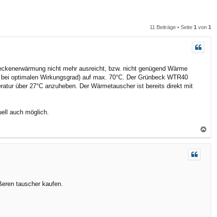
n
n
11 Beiträge • Seite
1
von
1
beckenerwärmung nicht mehr ausreicht, bzw. nicht genügend Wärme
est bei optimalen Wirkungsgrad) auf max. 70°C. Der Grünbeck WTR40
atur über 27°C anzuheben. Der Wärmetauscher ist bereits direkt mit
uell auch möglich.
N
a
c
h
o
b
ößeren tauscher kaufen.
e
n