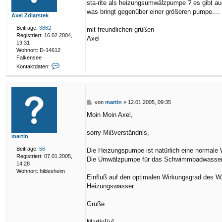
sta-rite als heizungsumwälzpumpe ? es gibt auc
t
r
was bringt gegenüber einer größeren pumpe....
Axel Zdiarstek
a
g
Beiträge:
3862
mit freundlichen grüßen
Registriert:
16.02.2004,
Axel
19:31
Wohnort:
D-14612
Falkensee
K
Kontaktdaten:
o
n
t
a
k
B
von
martin
»
12.01.2005, 09:35
t
e
Moin Moin Axel,
d
i
a
t
t
r
sorry Mißverständnis,
martin
e
a
n
g
Beiträge:
56
Die Heizungspumpe ist natürlich eine normale W
v
Registriert:
07.01.2005,
Die Umwälzpumpe für das Schwimmbadwasser (w
o
14:28
n
Wohnort:
hildesheim
A
Einfluß auf den optimalen Wirkungsgrad des 
x
Heizungswasser.
e
l
Grüße
Z
d
i
Martin[/u]