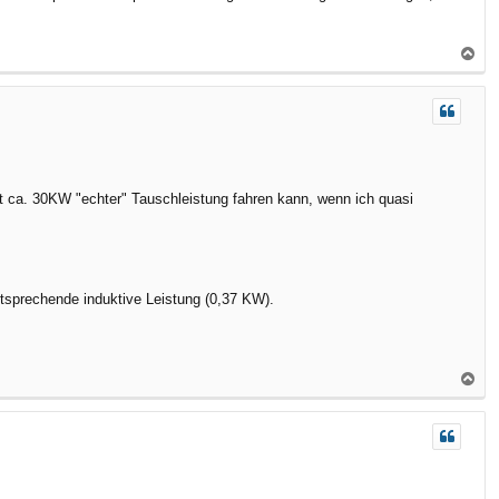
N
a
c
h
o
b
e
t ca. 30KW "echter" Tauschleistung fahren kann, wenn ich quasi
n
tsprechende induktive Leistung (0,37 KW).
N
a
c
h
o
b