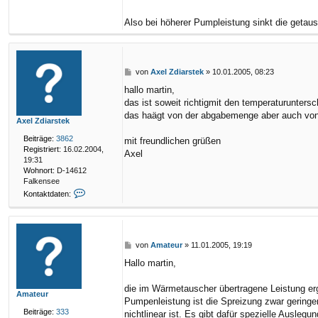
l
Z
Also bei höherer Pumpleistung sinkt die geta
d
i
a
r
s
B
von
Axel Zdiarstek
»
10.01.2005, 08:23
t
e
e
hallo martin,
i
k
das ist soweit richtigmit den temperaturuntersc
t
r
das haägt von der abgabemenge aber auch von 
Axel Zdiarstek
a
g
Beiträge:
3862
mit freundlichen grüßen
Registriert:
16.02.2004,
Axel
19:31
Wohnort:
D-14612
Falkensee
K
Kontaktdaten:
o
n
t
a
k
B
von
Amateur
»
11.01.2005, 19:19
t
e
Hallo martin,
d
i
a
t
t
r
die im Wärmetauscher übertragene Leistung er
Amateur
e
a
Pumpenleistung ist die Spreizung zwar geringe
n
g
Beiträge:
333
nichtlinear ist. Es gibt dafür spezielle Ausl