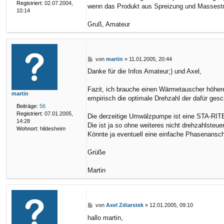
v
Registriert:
02.07.2004,
wenn das Produkt aus Spreizung und Massestr
o
10:14
n
A
Gruß, Amateur
x
e
l
Z
B
von
martin
»
11.01.2005, 20:44
d
e
i
Danke für die Infos Amateur;) und Axel,
i
a
t
r
r
Fazit, ich brauche einen Wärmetauscher höhere
s
martin
a
empirisch die optimale Drehzahl der dafür ges
t
g
e
Beiträge:
56
k
Registriert:
07.01.2005,
Die derzeitige Umwälzpumpe ist eine STA-RITE 
14:28
Die ist ja so ohne weiteres nicht drehzahlsteu
Wohnort:
hildesheim
Könnte ja eventuell eine einfache Phasenansch
Grüße
Martin
B
von
Axel Zdiarstek
»
12.01.2005, 09:10
e
hallo martin,
i