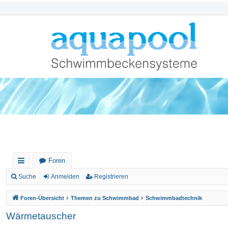
Foren
ch
Suche
Anmelden
Registrieren
ne
Foren-Übersicht
Themen zu Schwimmbad
Schwimmbadtechnik
llz
Wärmetauscher
ug