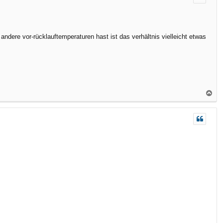
h
o
b
e
ndere vor-rücklauftemperaturen hast ist das verhältnis vielleicht etwas
n
N
a
c
h
o
b
e
n