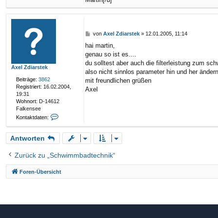
a
r
s
t
B
von
Axel Zdiarstek
»
12.01.2005, 11:14
e
e
k
hai martin,
i
genau so ist es....
t
r
du solltest aber auch die filterleistung zum sc
Axel Zdiarstek
a
also nicht sinnlos parameter hin und her ändern
g
Beiträge:
3862
mit freundlichen grüßen
Registriert:
16.02.2004,
Axel
19:31
Wohnort:
D-14612
Falkensee
K
Kontaktdaten:
o
n
Antworten
t
a
k
Zurück zu „Schwimmbadtechnik“
t
d
Foren-Übersicht
a
t
e
n
v
o
n