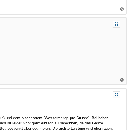
N
a
c
h
o
b
e
n
N
a
c
h
o
b
e
klauf) und dem Massestrom (Wassermenge pro Stunde). Bei hoher
n
ers ist leider nicht ganz einfach zu berechnen, da das Ganze
etriebspunkt aber optimieren. Die größte Leistung wird übertragen,