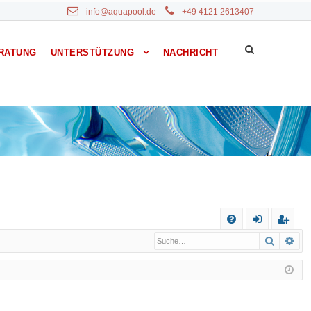
info@aquapool.de
+49 4121 2613407
RATUNG
UNTERSTÜTZUNG
NACHRICHT
S
Suche
Erw
F
n
eg
A
m
ist
Q
el
rie
de
re