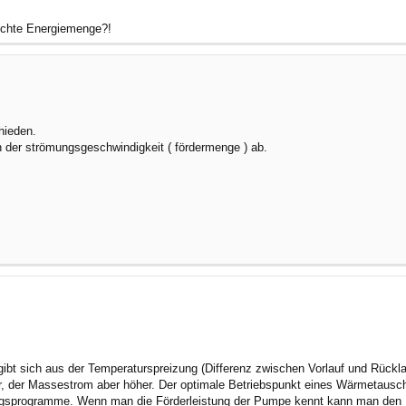
uschte Energiemenge?!
hieden.
der strömungsgeschwindigkeit ( fördermenge ) ab.
gibt sich aus der Temperaturspreizung (Differenz zwischen Vorlauf und Rüc
r, der Massestrom aber höher. Der optimale Betriebspunkt eines Wärmetausch
egungsprogramme. Wenn man die Förderleistung der Pumpe kennt kann man den B