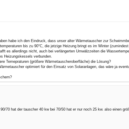
rte Suche
 haben habe ich den Eindruck, dass unser alter Wärmetauscher zur Schwimm
uftemperaturen bis zu 90°C, die jetzige Heizung bringt es im Winter (zumind
t es allerdings nicht, auch bei verlängerten Umwälzzeiten die Wassertemper
es Heizungskessels verbunden.
gere Temepraturen (größere Wärmetauscheroberfläche) die Lösung?
 Wärmetauscher optimiert für den Einsatz von Solaranlagen, das wäre ja event
schern?
i 90/70 hat der tauscher 40 kw bei 70/50 hat er nur noch 25 kw. also einen gr