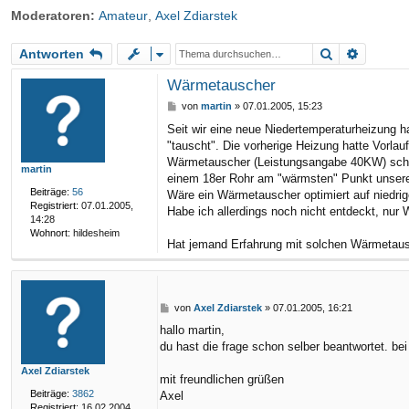
Moderatoren:
Amateur
,
Axel Zdiarstek
riff
Suche
Erweite
Antworten
Wärmetauscher
B
von
martin
»
07.01.2005, 15:23
e
Seit wir eine neue Niedertemperaturheizung
i
"tauscht". Die vorherige Heizung hatte Vorla
t
r
Wärmetauscher (Leistungsangabe 40KW) schaff
martin
a
einem 18er Rohr am "wärmsten" Punkt unser
g
Beiträge:
56
Wäre ein Wärmetauscher optimiert auf niedri
Registriert:
07.01.2005,
Habe ich allerdings noch nicht entdeckt, nur
14:28
Wohnort:
hildesheim
Hat jemand Erfahrung mit solchen Wärmetau
B
von
Axel Zdiarstek
»
07.01.2005, 16:21
e
hallo martin,
i
du hast die frage schon selber beantwortet. be
t
r
Axel Zdiarstek
a
mit freundlichen grüßen
g
Beiträge:
3862
Axel
Registriert:
16.02.2004,