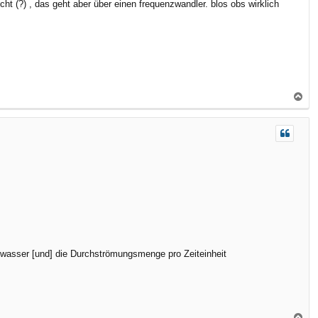
ht (?) , das geht aber über einen frequenzwandler. blos obs wirklich
e
n
N
a
c
h
o
b
e
n
wasser [und] die Durchströmungsmenge pro Zeiteinheit
N