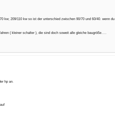
0 kw; 209/110 kw so ist der unterschied zwischen 90/70 und 60/40. wenn du a
ren ( kleiner schalter ), die sind doch soweit alle gleiche baugröße.....
der hp an.
auf