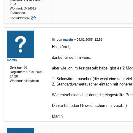
19:31
Wohnort:
D-14612
Falkensee
K
Kontaktdaten:
o
n
t
a
k
B
von
martin
»
09.01.2005, 12:55
t
e
Hallo Axel,
d
i
a
t
t
r
danke für den Hinweis,
martin
e
a
n
g
Beiträge:
56
aber wie ich im festgestellt habe, gibt es 2 Mög
v
Registriert:
07.01.2005,
o
14:28
1. Solarwärmetauscher (die wohl eine sehr vie
n
Wohnort:
hildesheim
A
2. Standardwärmetauscher einfach mit höherer L
x
e
Wie entscheidend ist dann die eingestellte P
l
Z
Danke für jeden Hinweis schon mal vorab:-)
d
i
a
Martin
r
s
t
e