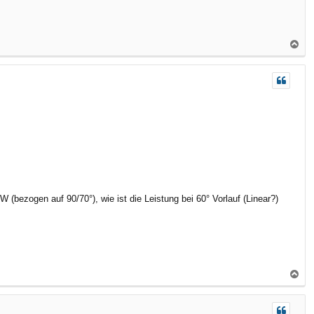
N
a
c
h
o
b
e
n
 (bezogen auf 90/70°), wie ist die Leistung bei 60° Vorlauf (Linear?)
N
a
c