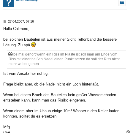
h
o
b
B
27.04.2007, 07:16
e
e
Hallo Calimero,
n
i
t
r
bei solchen Bauteilen ist aus meiner Sicht Teflonband die bessere
a
Lösung. Zu spä
g
Habe mal gehört wenn ein Riss im Plaste ist soll man am Ende vom
Riss mit einer heißen Nadel einen Punkt setzen da soll der Riss nicht
mehr weiter gehen
Ist vom Ansatz her richtig.
Frage bleibt aber, ob die Nadel nicht ein Loch hinterläßt.
Wenn bei einem Bruch des Bauteiles kein großer Wasserschaden
entstehen kann, kann man das Risiko eingehen.
Wenn einem aber im Urlaub einige 10m³ Wasser n den Keller laufen
könnten, solltet du es ersetzen.
Mfg
uwe