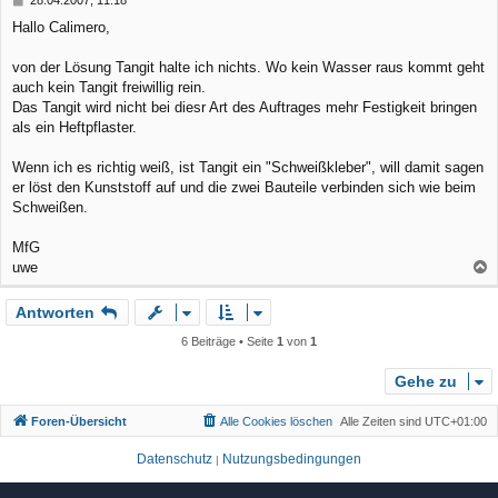
e
e
Hallo Calimero,
n
i
t
r
von der Lösung Tangit halte ich nichts. Wo kein Wasser raus kommt geht
a
auch kein Tangit freiwillig rein.
g
Das Tangit wird nicht bei diesr Art des Auftrages mehr Festigkeit bringen
als ein Heftpflaster.
Wenn ich es richtig weiß, ist Tangit ein "Schweißkleber", will damit sagen
er löst den Kunststoff auf und die zwei Bauteile verbinden sich wie beim
Schweißen.
MfG
uwe
a
Antworten
c
h
6 Beiträge • Seite
1
von
1
o
b
Gehe zu
e
Foren-Übersicht
Alle Cookies löschen
Alle Zeiten sind
UTC+01:00
n
Datenschutz
Nutzungsbedingungen
|