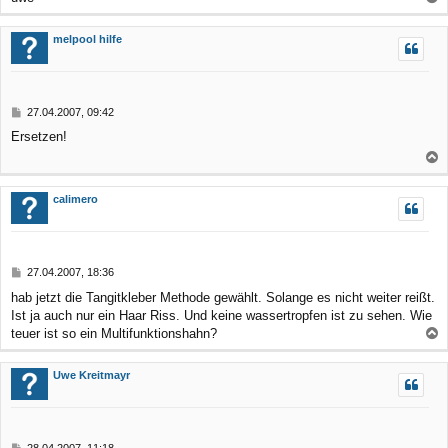
a
c
melpool hilfe
h
o
b
B
27.04.2007, 09:42
e
e
Ersetzen!
n
i
t
r
a
a
c
calimero
g
h
o
b
B
27.04.2007, 18:36
e
e
hab jetzt die Tangitkleber Methode gewählt. Solange es nicht weiter reißt.
n
i
Ist ja auch nur ein Haar Riss. Und keine wassertropfen ist zu sehen. Wie
t
r
teuer ist so ein Multifunktionshahn?
a
a
g
c
Uwe Kreitmayr
h
o
b
B
28.04.2007, 11:18