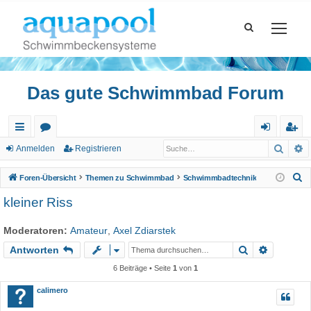
Das gute Schwimmbad Forum
Such
E
ch
or
n
eg
Anmelden
Registrieren
ne
en
m
ist
S
Foren-Übersicht
Themen zu Schwimmbad
Schwimmbadtechnik
llz
el
rie
u
kleiner Riss
c
ug
de
re
h
Moderatoren:
Amateur
,
Axel Zdiarstek
riff
n
n
e
Suche
Erweiter
Antworten
6 Beiträge • Seite
1
von
1
calimero