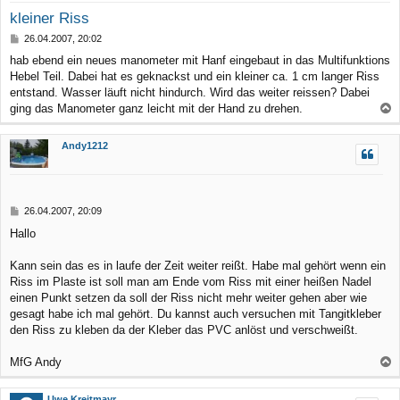
kleiner Riss
B
26.04.2007, 20:02
e
hab ebend ein neues manometer mit Hanf eingebaut in das Multifunktions
i
Hebel Teil. Dabei hat es geknackst und ein kleiner ca. 1 cm langer Riss
t
r
entstand. Wasser läuft nicht hindurch. Wird das weiter reissen? Dabei
a
ging das Manometer ganz leicht mit der Hand zu drehen.
g
a
c
Andy1212
h
o
b
B
26.04.2007, 20:09
e
e
Hallo
n
i
t
r
Kann sein das es in laufe der Zeit weiter reißt. Habe mal gehört wenn ein
a
Riss im Plaste ist soll man am Ende vom Riss mit einer heißen Nadel
g
einen Punkt setzen da soll der Riss nicht mehr weiter gehen aber wie
gesagt habe ich mal gehört. Du kannst auch versuchen mit Tangitkleber
den Riss zu kleben da der Kleber das PVC anlöst und verschweißt.
MfG Andy
a
c
Uwe Kreitmayr