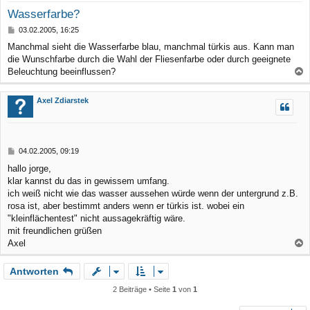
Wasserfarbe?
B
03.02.2005, 16:25
e
Manchmal sieht die Wasserfarbe blau, manchmal türkis aus. Kann man
i
die Wunschfarbe durch die Wahl der Fliesenfarbe oder durch geeignete
t
r
Beleuchtung beeinflussen?
a
a
g
c
Axel Zdiarstek
h
o
b
B
04.02.2005, 09:19
e
e
hallo jorge,
n
i
klar kannst du das in gewissem umfang.
t
r
ich weiß nicht wie das wasser aussehen würde wenn der untergrund z.B.
a
rosa ist, aber bestimmt anders wenn er türkis ist. wobei ein
g
"kleinflächentest" nicht aussagekräftig wäre.
mit freundlichen grüßen
Axel
a
Antworten
c
h
2 Beiträge • Seite
1
von
1
o