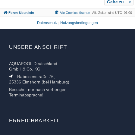
b
Gehe zu
e
Foren-Übersicht
Alle Cookies löschen
Alle Zeiten sind
UTC+01:00
n
Datenschutz
Nutzungsbedingungen
|
UNSERE ANSCHRIFT
AQUAPOOL Deutschland
GmbH & Co. KG
Raboisenstraße 76,
25336 Elmshorn (bei Hamburg)
Besuche: nur nach vorheriger
Terminabsprache!
ERREICHBARKEIT