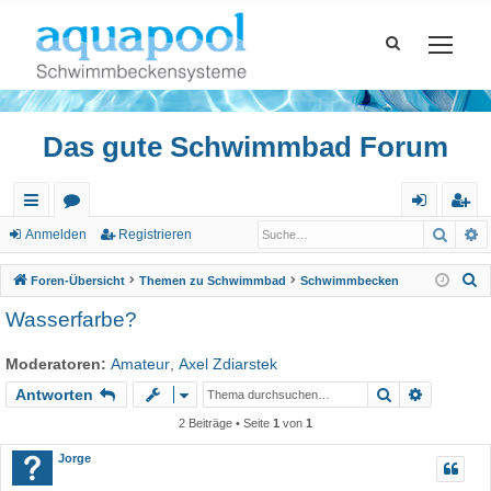
Das gute Schwimmbad Forum
Such
E
ch
or
n
eg
Anmelden
Registrieren
ne
en
m
ist
S
Foren-Übersicht
Themen zu Schwimmbad
Schwimmbecken
llz
el
rie
u
Wasserfarbe?
c
ug
de
re
h
Moderatoren:
Amateur
,
Axel Zdiarstek
riff
n
n
e
Suche
Erweiter
Antworten
2 Beiträge • Seite
1
von
1
Jorge