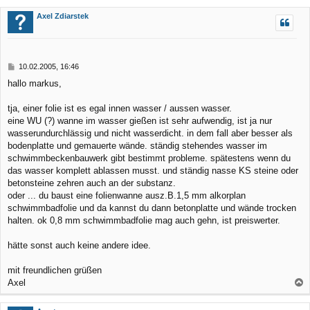
a
c
Axel Zdiarstek
h
o
b
B
10.02.2005, 16:46
e
e
hallo markus,
n
i
t
r
tja, einer folie ist es egal innen wasser / aussen wasser.
a
eine WU (?) wanne im wasser gießen ist sehr aufwendig, ist ja nur
g
wasserundurchlässig und nicht wasserdicht. in dem fall aber besser als
bodenplatte und gemauerte wände. ständig stehendes wasser im
schwimmbeckenbauwerk gibt bestimmt probleme. spätestens wenn du
das wasser komplett ablassen musst. und ständig nasse KS steine oder
betonsteine zehren auch an der substanz.
oder ... du baust eine folienwanne ausz.B.1,5 mm alkorplan
schwimmbadfolie und da kannst du dann betonplatte und wände trocken
halten. ok 0,8 mm schwimmbadfolie mag auch gehn, ist preiswerter.
hätte sonst auch keine andere idee.
mit freundlichen grüßen
Axel
a
c