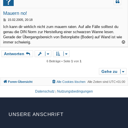
h
o
Mauern no!
b
B
15.02.2005, 20:18
e
e
Ich kann dir wirklich nicht zum mauern raten. Auf alle Fälle solltest du
n
i
genau die DIN Norm zur Herstellung einer schwarzen Wanne lesen.
t
r
Gerade der Übergangsbereich von Betonplatte (Boden) auf Wand ist wie
a
immer schwierig.
g
a
Antworten
c
h
6 Beiträge • Seite
1
von
1
o
b
Gehe zu
e
Foren-Übersicht
Alle Cookies löschen
Alle Zeiten sind
UTC+01:00
n
Datenschutz
Nutzungsbedingungen
|
UNSERE ANSCHRIFT