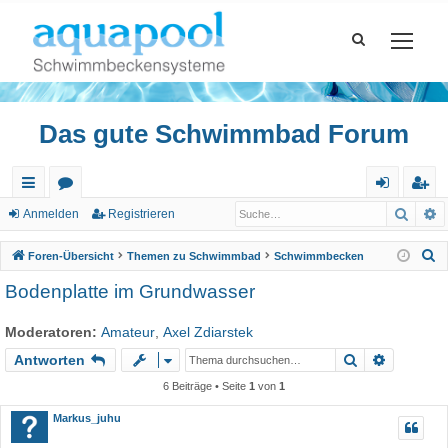
Das gute Schwimmbad Forum
Such
E
ch
or
n
eg
Anmelden
Registrieren
ne
en
m
ist
S
Foren-Übersicht
Themen zu Schwimmbad
Schwimmbecken
llz
el
rie
u
Bodenplatte im Grundwasser
c
ug
de
re
h
Moderatoren:
Amateur
,
Axel Zdiarstek
riff
n
n
e
Suche
Erweiter
Antworten
6 Beiträge • Seite
1
von
1
Markus_juhu