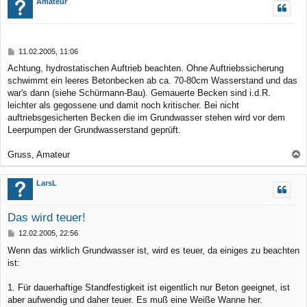
Amateur
h
o
b
B
11.02.2005, 11:06
e
e
Achtung, hydrostatischen Auftrieb beachten. Ohne Auftriebssicherung
n
i
schwimmt ein leeres Betonbecken ab ca. 70-80cm Wasserstand und das
t
r
war's dann (siehe Schürmann-Bau). Gemauerte Becken sind i.d.R.
a
leichter als gegossene und damit noch kritischer. Bei nicht
g
auftriebsgesicherten Becken die im Grundwasser stehen wird vor dem
Leerpumpen der Grundwasserstand geprüft.
Gruss, Amateur
a
c
LarsL
h
o
Das wird teuer!
b
B
12.02.2005, 22:56
e
e
Wenn das wirklich Grundwasser ist, wird es teuer, da einiges zu beachten
n
i
ist:
t
r
a
1. Für dauerhaftige Standfestigkeit ist eigentlich nur Beton geeignet, ist
g
aber aufwendig und daher teuer. Es muß eine Weiße Wanne her.