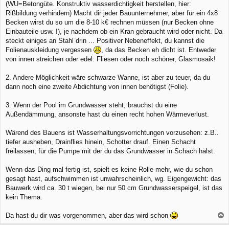
(WU=Betongüte. Konstruktiv wasserdichtigkeit herstellen, hier:
Rißbildung verhindern) Macht dir jeder Bauunternehmer, aber für ein 4x8
Becken wirst du so um die 8-10 k€ rechnen müssen (nur Becken ohne
Einbauteile usw. !), je nachdem ob ein Kran gebraucht wird oder nicht. Da
steckt einiges an Stahl drin ... Positiver Nebeneffekt, du kannst die
Folienauskleidung vergessen
, da das Becken eh dicht ist. Entweder
von innen streichen oder edel: Fliesen oder noch schöner, Glasmosaik!
2. Andere Möglichkeit wäre schwarze Wanne, ist aber zu teuer, da du
dann noch eine zweite Abdichtung von innen benötigst (Folie).
3. Wenn der Pool im Grundwasser steht, brauchst du eine
Außendämmung, ansonste hast du einen recht hohen Wärmeverlust.
Wärend des Bauens ist Wasserhaltungsvorrichtungen vorzusehen: z.B..
tiefer ausheben, Drainflies hinein, Schotter drauf. Einen Schacht
freilassen, für die Pumpe mit der du das Grundwasser in Schach hälst.
Wenn das Ding mal fertig ist, spielt es keine Rolle mehr, wie du schon
gesagt hast, aufschwimmen ist unwahrscheinlich, wg. Eigengewicht: das
Bauwerk wird ca. 30 t wiegen, bei nur 50 cm Grundwasserspeigel, ist das
kein Thema.
Da hast du dir was vorgenommen, aber das wird schon
a