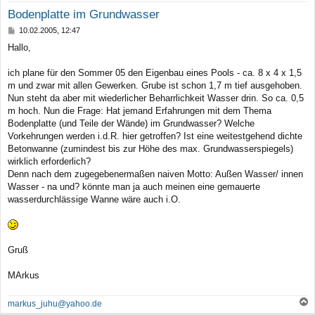
Bodenplatte im Grundwasser
B
10.02.2005, 12:47
e
Hallo,
i
t
r
ich plane für den Sommer 05 den Eigenbau eines Pools - ca. 8 x 4 x 1,5
a
m und zwar mit allen Gewerken. Grube ist schon 1,7 m tief ausgehoben.
g
Nun steht da aber mit wiederlicher Beharrlichkeit Wasser drin. So ca. 0,5
m hoch. Nun die Frage: Hat jemand Erfahrungen mit dem Thema
Bodenplatte (und Teile der Wände) im Grundwasser? Welche
Vorkehrungen werden i.d.R. hier getroffen? Ist eine weitestgehend dichte
Betonwanne (zumindest bis zur Höhe des max. Grundwasserspiegels)
wirklich erforderlich?
Denn nach dem zugegebenermaßen naiven Motto: Außen Wasser/ innen
Wasser - na und? könnte man ja auch meinen eine gemauerte
wasserdurchlässige Wanne wäre auch i.O.
Gruß
MArkus
markus_juhu@yahoo.de