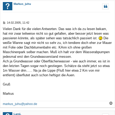
c
Markus_juhu
h
o
b
B
14.02.2005, 11:42
e
e
Vielen Dank für die vielen Antworten. Das was ich da zu lesen bekam,
n
i
hat mir zwar teilweise nicht so gut gefallen, aber besser jetzt lesen was
t
r
passieren könnte, als später sehen was tatsächlich passiert ist.
Die
a
weiße Wanne sagt mir nicht so sehr zu, ich tendiere doch eher zur Mauer
g
mit Folie oder Dachbitumenbahn etc. KAnn ich ohne großen
Maschinenpark selber machen. Muß ich halt vor dem Wasserabpumpen
jedesmal erst den Grundwasserstand messen.
Ach ja Grundwasser oder Oberflächenwasser - wie auch immer, es ist in
den letzten Tagen sogar noch gestiegen. Schätze da steht jetzt so etwa
1m Wasser drin...... Na ja die Lippe (Fluß hier etwa 2 Km von mir
entfernt) überflutet auch schon heftigst die Auen.
Gruß
Markus
markus_juhu@yahoo.de
a
c
LarsL