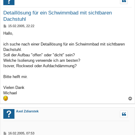
Detaillösung für ein Schwimmbad mit sichtbaren
Dachstuhl
B
15.02.2005, 22:22
e
Hallo,
i
t
r
ich suche nach einer Detaillösung für ein Schwimmbad mit sichtbaren
a
Dachstuhl.
g
Soll der Aufbau "offen" oder "dicht" sein?
Welche Isolierung verwende ich am besten?
Isover, Rockwool oder Aufdachdämmung?
Bitte helft mir.
Vielen Dank
Michael
a
c
Axel Zdiarstek
h
o
b
B
16.02.2005, 07:53
e