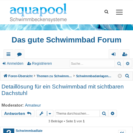
Das gute Schwimmbad Forum
Such
E
ch
or
n
eg
Anmelden
Registrieren
ne
en
m
ist
S
Foren-Übersicht
Themen zu Schwimmbad
Schwimmbadanlagen, Wellnessbereiche
llz
el
rie
u
Detaillösung für ein Schwimmbad mit sichtbaren
c
ug
de
re
Dachstuhl
h
riff
n
n
e
Moderator:
Amateur
Suche
Erweiter
Antworten
3 Beiträge • Seite
1
von
1
Schwimmbadlaie