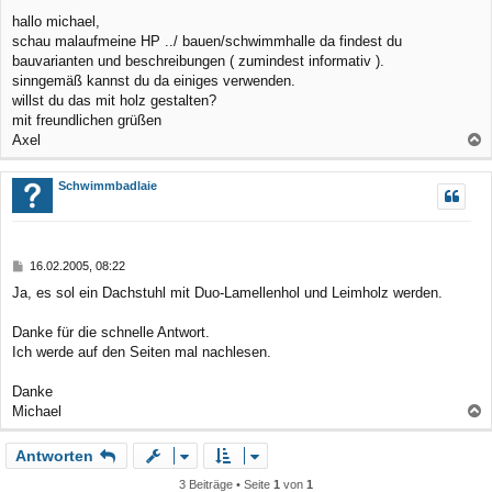
e
hallo michael,
n
i
schau malaufmeine HP ../ bauen/schwimmhalle da findest du
t
r
bauvarianten und beschreibungen ( zumindest informativ ).
a
sinngemäß kannst du da einiges verwenden.
g
willst du das mit holz gestalten?
mit freundlichen grüßen
Axel
a
c
Schwimmbadlaie
h
o
b
B
16.02.2005, 08:22
e
e
Ja, es sol ein Dachstuhl mit Duo-Lamellenhol und Leimholz werden.
n
i
t
r
Danke für die schnelle Antwort.
a
Ich werde auf den Seiten mal nachlesen.
g
Danke
Michael
a
Antworten
c
h
3 Beiträge • Seite
1
von
1