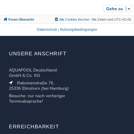
o
b
Gehe zu
e
Foren-Übersicht
Alle Cookies löschen
Alle Zeiten sind
UTC+01:00
n
Datenschutz
Nutzungsbedingungen
|
UNSERE ANSCHRIFT
AQUAPOOL Deutschland
GmbH & Co. KG
Raboisenstraße 76,
25336 Elmshorn (bei Hamburg)
Besuche: nur nach vorheriger
Terminabsprache!
ERREICHBARKEIT