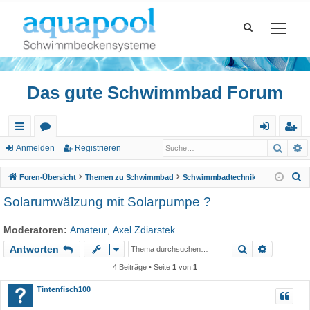
Das gute Schwimmbad Forum
Such
E
ch
or
n
eg
Anmelden
Registrieren
ne
en
m
ist
S
Foren-Übersicht
Themen zu Schwimmbad
Schwimmbadtechnik
llz
el
rie
u
Solarumwälzung mit Solarpumpe ?
c
ug
de
re
h
Moderatoren:
Amateur
,
Axel Zdiarstek
riff
n
n
e
Suche
Erweiter
Antworten
4 Beiträge • Seite
1
von
1
Tintenfisch100