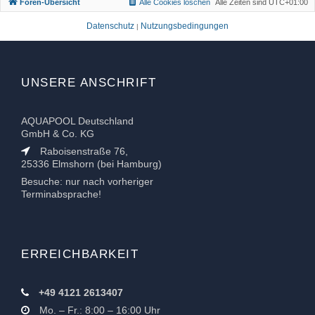
Foren-Übersicht
Alle Cookies löschen
Alle Zeiten sind
UTC+01:00
n
Datenschutz
Nutzungsbedingungen
|
UNSERE ANSCHRIFT
AQUAPOOL Deutschland
GmbH & Co. KG
Raboisenstraße 76,
25336 Elmshorn (bei Hamburg)
Besuche: nur nach vorheriger
Terminabsprache!
ERREICHBARKEIT
+49 4121 2613407
Mo. – Fr.: 8:00 – 16:00 Uhr