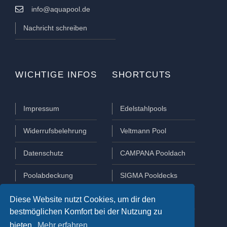
info@aquapool.de
Nachricht schreiben
WICHTIGE INFOS
SHORTCUTS
Impressum
Edelstahlpools
Widerrufsbelehrung
Veltmann Pool
Datenschutz
CAMPANA Pooldach
Poolabdeckung
SIGMA Pooldecks
Poolüberdachung
Lamellen Abdeckungen
Diese Website nutzt Cookies, um dir den
bestmöglichen Komfort bei der Nutzung zu
bieten.
Mehr erfahren