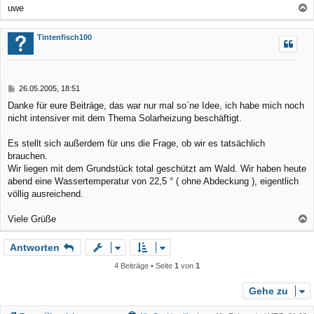
uwe
a
c
Tintenfisch100
h
o
b
B
26.05.2005, 18:51
e
e
Danke für eure Beiträge, das war nur mal so`ne Idee, ich habe mich noch
n
i
nicht intensiver mit dem Thema Solarheizung beschäftigt.
t
r
a
Es stellt sich außerdem für uns die Frage, ob wir es tatsächlich
g
brauchen.
Wir liegen mit dem Grundstück total geschützt am Wald. Wir haben heute
abend eine Wassertemperatur von 22,5 ° ( ohne Abdeckung ), eigentlich
völlig ausreichend.
Viele Grüße
a
Antworten
c
h
4 Beiträge • Seite
1
von
1
o
b
Gehe zu
e