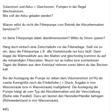
g
Solarstrom und Akku = Gleichstrom, Pumpen in der Regel
Wechselstrom.
Wie soll der Akku geladen werden?
Warum willst du nicht die Filterpumpe zum Betrieb der Absorbermatten
benutzen??
Ist deine Filterpumpe dabei überdimensioniert? Willst du Strom sparen?
Häng doch einfach eine Zeitschaltuhr vor die Filteranlage. Stell sie so
ein, dass die Filterpumpe z.B. alle Viertelstunde nur kurz läuft. Dann
klappt die Wärmeabfuhr aus den Matten und gleichzeitig kommst du auf
die notwendigen Filterzeiten. Musst nur an kalten bzw sonnenlosen
Tagen die Matten aus dem Kreislauf nehmen sonst fährst du das Becken
kalt.
Bei der Auslegung der Pumpe ist neben dem Volumenstrom (m³/h) als
zweite Kenngröße noch die Förderhöhe ( = Druck; Angabe in mm
Wassersäule bzw m Wassersäule) maßgebend. Die Auslegung der
Pumpe hängt ab vom Typ der Absorbermatten und der Verschaltung
(Reihe oder Parallel). Dazu am besten den Hersteller/Händler befragen
(Rohrwiederstand in mm Wassersäule).
MfG