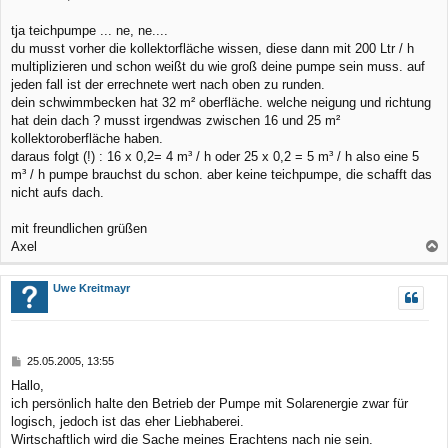
t
r
tja teichpumpe ... ne, ne....
a
du musst vorher die kollektorfläche wissen, diese dann mit 200 Ltr / h
g
multiplizieren und schon weißt du wie groß deine pumpe sein muss. auf
jeden fall ist der errechnete wert nach oben zu runden.
dein schwimmbecken hat 32 m² oberfläche. welche neigung und richtung
hat dein dach ? musst irgendwas zwischen 16 und 25 m²
kollektoroberfläche haben.
daraus folgt (!) : 16 x 0,2= 4 m³ / h oder 25 x 0,2 = 5 m³ / h also eine 5
m³ / h pumpe brauchst du schon. aber keine teichpumpe, die schafft das
nicht aufs dach.
mit freundlichen grüßen
Axel
a
c
Uwe Kreitmayr
h
o
b
B
25.05.2005, 13:55
e
e
Hallo,
n
i
ich persönlich halte den Betrieb der Pumpe mit Solarenergie zwar für
t
r
logisch, jedoch ist das eher Liebhaberei.
a
Wirtschaftlich wird die Sache meines Erachtens nach nie sein.