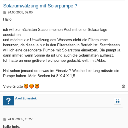
Solarumwälzung mit Solarpumpe ?
B
24.05.2005, 09:00
e
Hallo,
i
t
r
ich will zur nächsten Saison meinen Pool mit einer Solaranlage
a
ausstatten
g
und möchte zur Umwälzung des Wassers nicht die Filterpumpe
benutzen, da diese ja nur in den Filterzeiten in Betrieb ist. Stattdessen
will ich eine gesonderte Pumpe mit Solarstrom einsetzen. Die pumpt ja
dann immer, wenn Sonne da ist und auch die Solarmatten aufheizt.
Ich hatte an eine größere Teichpumpe gedacht, evtl. mit Akku.
Hat schon jemand so etwas im Einsatz ? Welche Leistung müsste die
Pumpe haben. Mein Becken ist 8 X 4 X 1,5.
Viele Grüße
a
c
Axel Zdiarstek
h
o
b
B
24.05.2005, 13:27
e
e
hallo tinte,
n
i