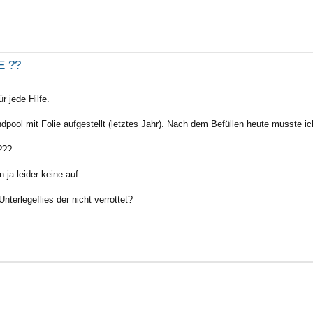
rte Suche
E ??
r jede Hilfe.
dpool mit Folie aufgestellt (letztes Jahr). Nach dem Befüllen heute musste ic
???
 ja leider keine auf.
erlegeflies der nicht verrottet?