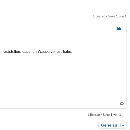
n
n
1 Beitrag • Seite
1
von
1
h feststellen, dass ich Wasserverlust habe.
N
a
1 Beitrag • Seite
1
von
1
c
h
Gehe zu
o