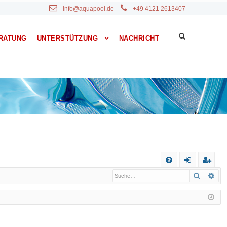
info@aquapool.de
+49 4121 2613407
RATUNG
UNTERSTÜTZUNG
NACHRICHT
S
Suche
Erw
F
n
eg
A
m
ist
Q
el
rie
de
re