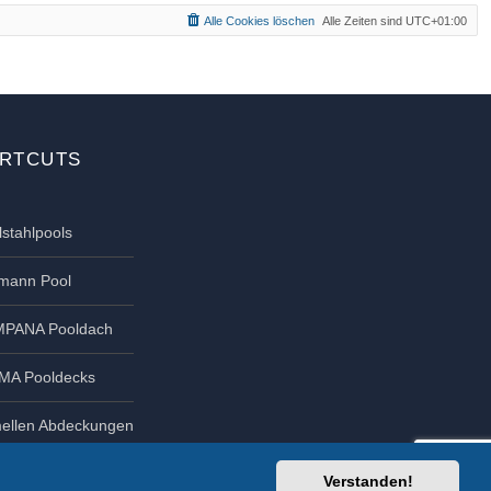
b
Alle Cookies löschen
Alle Zeiten sind
UTC+01:00
e
n
RTCUTS
lstahlpools
tmann Pool
PANA Pooldach
MA Pooldecks
ellen Abdeckungen
Verstanden!