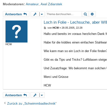
Moderatoren:
Amateur
,
Axel Zdiarstek
riff
Suche
Erweite
Antworten
Loch in Folie - Lechsuche, aber WI
B
von
HCW
»
28.05.2005, 22:28
e
Hallo und bereits im voraus herzlichen Dank fü
i
t
r
Habe für die kiddies einen einfachen Stahlwan
HCW
a
g
Wie kann man so ein Loch in der Folie finden
Gibt es da Tips und Tricks? Luftblasen steigen
Und Zusatzfrage: Wo bekommt man solchen Unt
Merci und Grüsse
HCW
Antworten
Zurück zu „Schwimmbadtechnik“