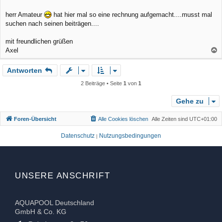
t
r
herr Amateur
hat hier mal so eine rechnung aufgemacht....musst mal
a
suchen nach seinen beiträgen....
g
mit freundlichen grüßen
Axel
a
Antworten
c
h
2 Beiträge • Seite
1
von
1
o
b
Gehe zu
e
Foren-Übersicht
Alle Cookies löschen
Alle Zeiten sind
UTC+01:00
n
Datenschutz
Nutzungsbedingungen
|
UNSERE ANSCHRIFT
AQUAPOOL Deutschland
GmbH & Co. KG