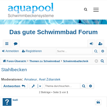
Das gute Schwimmbad Forum
Such
E
ch
or
n
eg
Anmelden
Registrieren
ne
en
m
ist
S
Foren-Übersicht
Themen zu Schwimmbad
Schwimmbadtechnik
llz
el
rie
u
Stahlbecken
c
ug
de
re
h
Moderatoren:
Amateur
,
Axel Zdiarstek
riff
n
n
e
Suche
Erweiter
Antworten
2 Beiträge • Seite
1
von
1
kadi