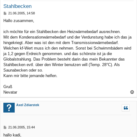
Stahlbecken
B
21.06.2005, 14:58
e
Hallo zusammen,
i
t
r
ich möchte für ein Stahlbecken den Heizwärmebedarf ausrechnen.
a
Mit dem Kondensationwärmebedarf und der Verdunstung habe ich das ja
g
hingekriegt. Aber was ist den mit dem Transmissionwärmebedarf.
Welchen kf-Wert muss ich den nehmen. Sonst bei Schwimmbädern wird
ja 1,2 gegen Erdreich genommen. und das schönste ist ja die
Globalstrahlung. Das Problem besteht darin das mein Bekannter das
Stahlbecken evtl. über den Winter benutzen will (Temp. 28°C). Als
Saunabecken oder so.
Kann mir bitte jemande helfen.
Gruß
Nevatar
a
c
Axel Zdiarstek
h
o
b
B
21.06.2005, 15:44
e
e
hallo kadi,
n
i