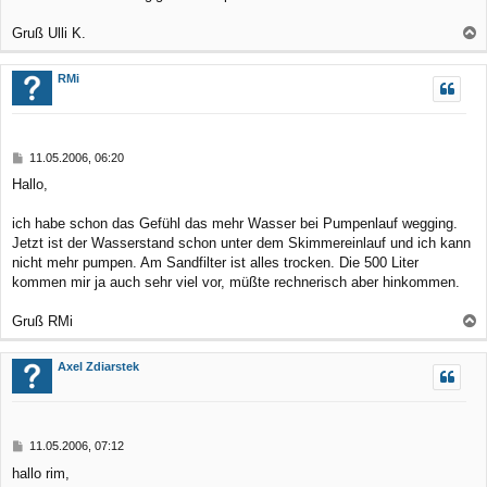
Gruß Ulli K.
a
c
RMi
h
o
b
B
11.05.2006, 06:20
e
e
Hallo,
n
i
t
r
ich habe schon das Gefühl das mehr Wasser bei Pumpenlauf wegging.
a
Jetzt ist der Wasserstand schon unter dem Skimmereinlauf und ich kann
g
nicht mehr pumpen. Am Sandfilter ist alles trocken. Die 500 Liter
kommen mir ja auch sehr viel vor, müßte rechnerisch aber hinkommen.
Gruß RMi
a
c
Axel Zdiarstek
h
o
b
B
11.05.2006, 07:12
e
e
hallo rim,
n
i