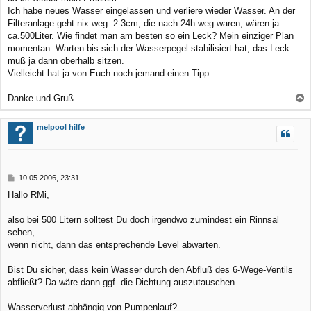
a
Ich habe neues Wasser eingelassen und verliere wieder Wasser. An der
g
Filteranlage geht nix weg. 2-3cm, die nach 24h weg waren, wären ja
ca.500Liter. Wie findet man am besten so ein Leck? Mein einziger Plan
momentan: Warten bis sich der Wasserpegel stabilisiert hat, das Leck
muß ja dann oberhalb sitzen.
Vielleicht hat ja von Euch noch jemand einen Tipp.
Danke und Gruß
a
c
melpool hilfe
h
o
b
B
10.05.2006, 23:31
e
e
Hallo RMi,
n
i
t
r
also bei 500 Litern solltest Du doch irgendwo zumindest ein Rinnsal
a
sehen,
g
wenn nicht, dann das entsprechende Level abwarten.
Bist Du sicher, dass kein Wasser durch den Abfluß des 6-Wege-Ventils
abfließt? Da wäre dann ggf. die Dichtung auszutauschen.
Wasserverlust abhängig von Pumpenlauf?