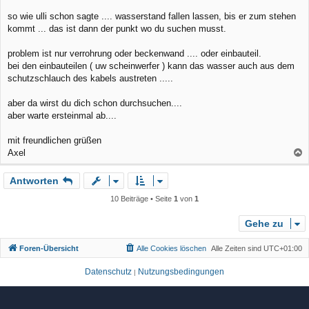
t
r
so wie ulli schon sagte .... wasserstand fallen lassen, bis er zum stehen
a
kommt ... das ist dann der punkt wo du suchen musst.
g
problem ist nur verrohrung oder beckenwand .... oder einbauteil.
bei den einbauteilen ( uw scheinwerfer ) kann das wasser auch aus dem
schutzschlauch des kabels austreten .....
aber da wirst du dich schon durchsuchen....
aber warte ersteinmal ab....
mit freundlichen grüßen
Axel
a
Antworten
c
h
10 Beiträge • Seite
1
von
1
o
b
Gehe zu
e
Foren-Übersicht
Alle Cookies löschen
Alle Zeiten sind
UTC+01:00
n
Datenschutz
Nutzungsbedingungen
|