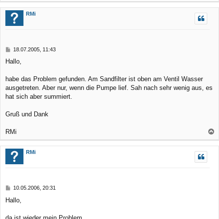
a
c
RMi
h
o
b
B
18.07.2005, 11:43
e
e
Hallo,
n
i
t
r
habe das Problem gefunden. Am Sandfilter ist oben am Ventil Wasser
a
ausgetreten. Aber nur, wenn die Pumpe lief. Sah nach sehr wenig aus, es
g
hat sich aber summiert.
Gruß und Dank
RMi
a
c
RMi
h
o
b
B
10.05.2006, 20:31
e
e
Hallo,
n
i
t
r
da ist wieder mein Problem.