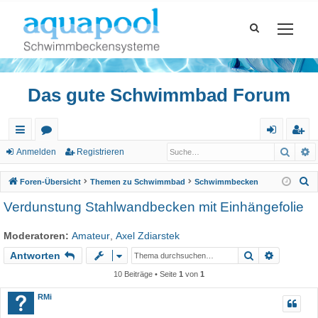
Das gute Schwimmbad Forum
Such
E
ch
or
n
eg
Anmelden
Registrieren
ne
en
m
ist
S
Foren-Übersicht
Themen zu Schwimmbad
Schwimmbecken
llz
el
rie
u
Verdunstung Stahlwandbecken mit Einhängefolie
c
ug
de
re
h
Moderatoren:
Amateur
,
Axel Zdiarstek
riff
n
n
e
Suche
Erweiter
Antworten
10 Beiträge • Seite
1
von
1
RMi