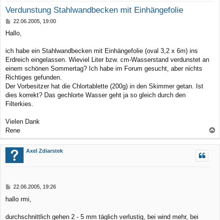
Verdunstung Stahlwandbecken mit Einhängefolie
B
22.06.2005, 19:00
e
Hallo,
i
t
r
ich habe ein Stahlwandbecken mit Einhängefolie (oval 3,2 x 6m) ins
a
Erdreich eingelassen. Wieviel Liter bzw. cm-Wasserstand verdunstet an
g
einem schönen Sommertag? Ich habe im Forum gesucht, aber nichts
Richtiges gefunden.
Der Vorbesitzer hat die Chlortablette (200g) in den Skimmer getan. Ist
dies korrekt? Das gechlorte Wasser geht ja so gleich durch den
Filterkies.
Vielen Dank
Rene
a
c
Axel Zdiarstek
h
o
b
B
22.06.2005, 19:26
e
e
hallo rmi,
n
i
t
r
durchschnittlich gehen 2 - 5 mm täglich verlustig, bei wind mehr, bei