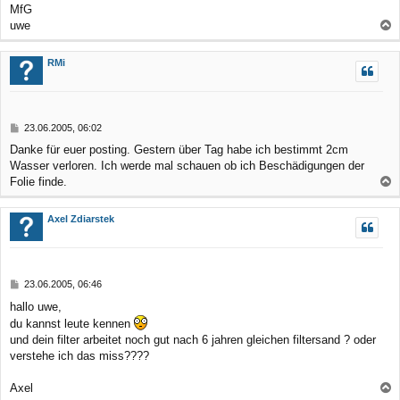
MfG
uwe
a
c
RMi
h
o
b
B
23.06.2005, 06:02
e
e
Danke für euer posting. Gestern über Tag habe ich bestimmt 2cm
n
i
Wasser verloren. Ich werde mal schauen ob ich Beschädigungen der
t
r
Folie finde.
a
a
g
c
Axel Zdiarstek
h
o
b
B
23.06.2005, 06:46
e
e
hallo uwe,
n
i
du kannst leute kennen
t
r
und dein filter arbeitet noch gut nach 6 jahren gleichen filtersand ? oder
a
verstehe ich das miss????
g
Axel