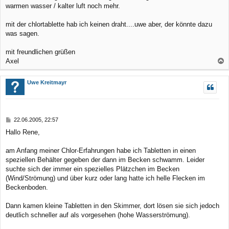
a
warmen wasser / kalter luft noch mehr.
g
mit der chlortablette hab ich keinen draht....uwe aber, der könnte dazu
was sagen.
mit freundlichen grüßen
Axel
a
c
Uwe Kreitmayr
h
o
b
B
22.06.2005, 22:57
e
e
Hallo Rene,
n
i
t
r
am Anfang meiner Chlor-Erfahrungen habe ich Tabletten in einen
a
speziellen Behälter gegeben der dann im Becken schwamm. Leider
g
suchte sich der immer ein spezielles Plätzchen im Becken
(Wind/Strömung) und über kurz oder lang hatte ich helle Flecken im
Beckenboden.
Dann kamen kleine Tabletten in den Skimmer, dort lösen sie sich jedoch
deutlich schneller auf als vorgesehen (hohe Wasserströmung).