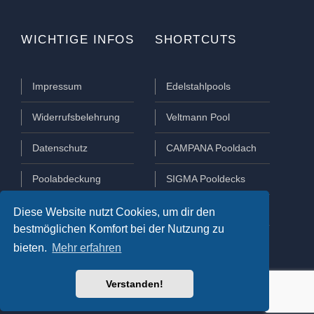
WICHTIGE INFOS
SHORTCUTS
Impressum
Edelstahlpools
Widerrufsbelehrung
Veltmann Pool
Datenschutz
CAMPANA Pooldach
Poolabdeckung
SIGMA Pooldecks
Poolüberdachung
Lamellen Abdeckungen
Diese Website nutzt Cookies, um dir den
bestmöglichen Komfort bei der Nutzung zu
bieten.
Mehr erfahren
Verstanden!
COPYRIGHT 2021 © AQUAPOOL
DEUTSCHLAND, ALL RIGHTS RESERVED