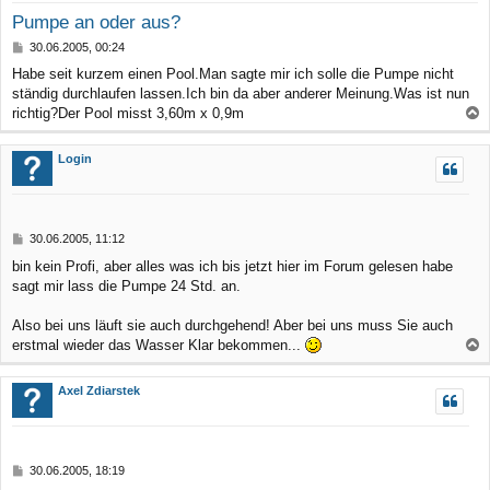
Pumpe an oder aus?
B
30.06.2005, 00:24
e
Habe seit kurzem einen Pool.Man sagte mir ich solle die Pumpe nicht
i
ständig durchlaufen lassen.Ich bin da aber anderer Meinung.Was ist nun
t
r
richtig?Der Pool misst 3,60m x 0,9m
a
a
g
c
Login
h
o
b
B
30.06.2005, 11:12
e
e
bin kein Profi, aber alles was ich bis jetzt hier im Forum gelesen habe
n
i
sagt mir lass die Pumpe 24 Std. an.
t
r
a
Also bei uns läuft sie auch durchgehend! Aber bei uns muss Sie auch
g
erstmal wieder das Wasser Klar bekommen...
a
c
Axel Zdiarstek
h
o
b
B
30.06.2005, 18:19
e
e