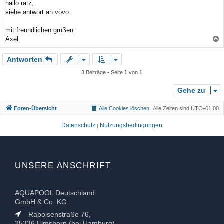
hallo ratz,
n
i
siehe antwort an vovo.
t
r
a
mit freundlichen grüßen
g
Axel
a
Antworten
c
h
3 Beiträge • Seite
1
von
1
o
b
Gehe zu
e
Foren-Übersicht
Alle Cookies löschen
Alle Zeiten sind
UTC+01:00
n
Datenschutz
Nutzungsbedingungen
|
UNSERE ANSCHRIFT
AQUAPOOL Deutschland
GmbH & Co. KG
Raboisenstraße 76,
25336 Elmshorn (bei Hamburg)