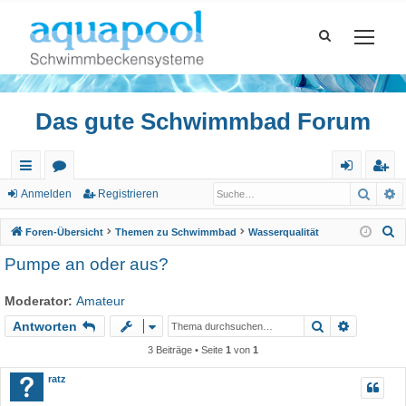
Das gute Schwimmbad Forum
Such
E
ch
or
n
eg
Anmelden
Registrieren
ne
en
m
ist
S
Foren-Übersicht
Themen zu Schwimmbad
Wasserqualität
llz
el
rie
u
Pumpe an oder aus?
c
ug
de
re
h
Moderator:
Amateur
riff
n
n
e
Suche
Erweiter
Antworten
3 Beiträge • Seite
1
von
1
ratz