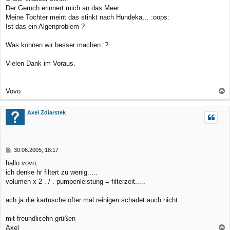
Der Geruch erinnert mich an das Meer.
Meine Tochter meint das stinkt nach Hundeka… :oops:
Ist das ein Algenproblem ?
Was können wir besser machen :?:
Vielen Dank im Voraus.
Vovo
a
c
Axel Zdiarstek
h
o
b
B
30.06.2005, 18:17
e
e
hallo vovo,
n
i
ich denke hr filtert zu wenig.....
t
r
volumen x 2 . / . pumpenleistung = filterzeit.....
a
g
ach ja die kartusche öfter mal reinigen schadet auch nicht
mit freundlicehn grüßen
Axel