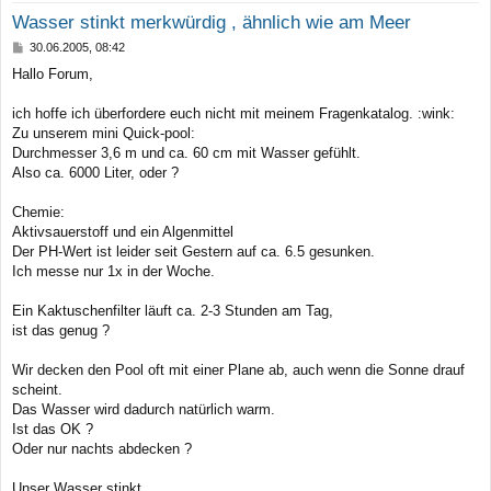
Wasser stinkt merkwürdig , ähnlich wie am Meer
B
30.06.2005, 08:42
e
Hallo Forum,
i
t
r
ich hoffe ich überfordere euch nicht mit meinem Fragenkatalog. :wink:
a
Zu unserem mini Quick-pool:
g
Durchmesser 3,6 m und ca. 60 cm mit Wasser gefühlt.
Also ca. 6000 Liter, oder ?
Chemie:
Aktivsauerstoff und ein Algenmittel
Der PH-Wert ist leider seit Gestern auf ca. 6.5 gesunken.
Ich messe nur 1x in der Woche.
Ein Kaktuschenfilter läuft ca. 2-3 Stunden am Tag,
ist das genug ?
Wir decken den Pool oft mit einer Plane ab, auch wenn die Sonne drauf
scheint.
Das Wasser wird dadurch natürlich warm.
Ist das OK ?
Oder nur nachts abdecken ?
Unser Wasser stinkt.