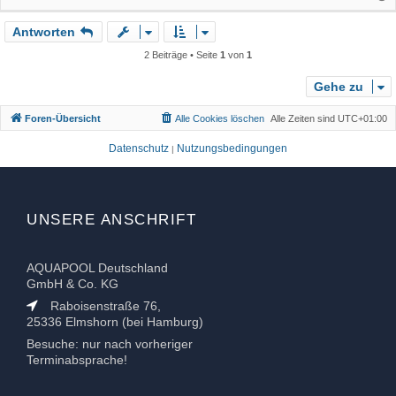
a
Antworten
c
h
2 Beiträge • Seite
1
von
1
o
b
Gehe zu
e
Foren-Übersicht
Alle Cookies löschen
Alle Zeiten sind
UTC+01:00
n
Datenschutz
Nutzungsbedingungen
|
UNSERE ANSCHRIFT
AQUAPOOL Deutschland
GmbH & Co. KG
Raboisenstraße 76,
25336 Elmshorn (bei Hamburg)
Besuche: nur nach vorheriger
Terminabsprache!