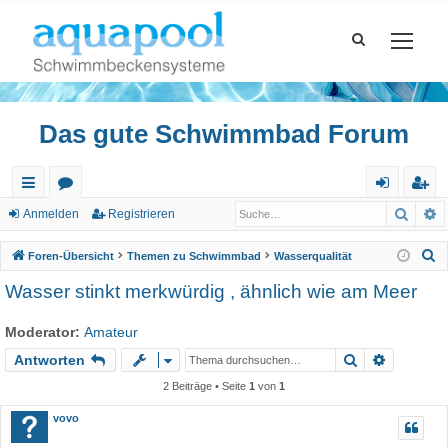
Das gute Schwimmbad Forum
Such
E
ch
or
n
eg
Anmelden
Registrieren
ne
en
m
ist
S
Foren-Übersicht
Themen zu Schwimmbad
Wasserqualität
llz
el
rie
u
Wasser stinkt merkwürdig , ähnlich wie am Meer
c
ug
de
re
h
Moderator:
Amateur
riff
n
n
e
Suche
Erweiter
Antworten
2 Beiträge • Seite
1
von
1
vovo