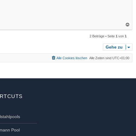
N
a
2 Beiträge • Seite
1
von
1
c
h
Gehe zu
o
b
Alle Cookies löschen
Alle Zeiten sind
UTC+01:00
e
n
RTCUTS
lstahlpools
tmann Pool