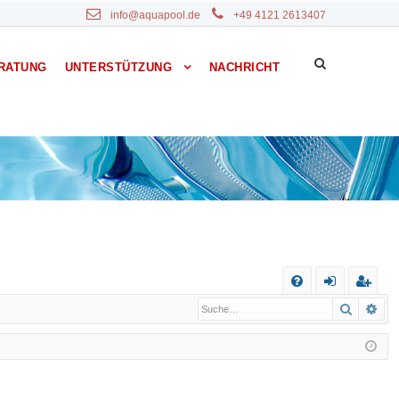
info@aquapool.de
+49 4121 2613407
RATUNG
UNTERSTÜTZUNG
NACHRICHT
S
Suche
Erw
F
n
eg
A
m
ist
Q
el
rie
de
re