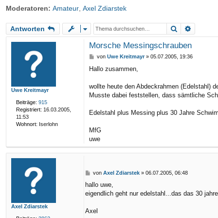
Moderatoren:
Amateur
,
Axel Zdiarstek
riff
Suche
Erweite
Antworten
Morsche Messingschrauben
B
von
Uwe Kreitmayr
»
05.07.2005, 19:36
e
Hallo zusammen,
i
t
r
wollte heute den Abdeckrahmen (Edelstahl) 
Uwe Kreitmayr
a
Musste dabei feststellen, dass sämtliche Sc
g
Beiträge:
915
Registriert:
16.03.2005,
Edelstahl plus Messing plus 30 Jahre Schwi
11:53
Wohnort:
Iserlohn
MfG
uwe
B
von
Axel Zdiarstek
»
06.07.2005, 06:48
e
hallo uwe,
i
eigendlich geht nur edelstahl...das das 30 jahre
t
r
Axel Zdiarstek
a
Axel
g