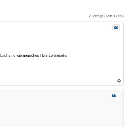
n
n
2 Beiträge • Seite
1
von
1
rbaut sind wie morsches Holz zerbröseln.
N
a
c
h
o
b
e
n