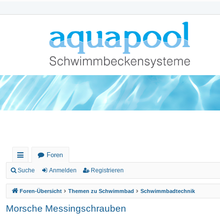
Foren
ch
Suche
Anmelden
Registrieren
ne
Foren-Übersicht
Themen zu Schwimmbad
Schwimmbadtechnik
llz
Morsche Messingschrauben
ug