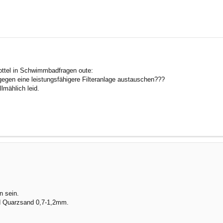
rte Suche
rottel in Schwimmbadfragen oute:
gegen eine leistungsfähigere Filteranlage austauschen???
lmählich leid.
n sein.
d Quarzsand 0,7-1,2mm.