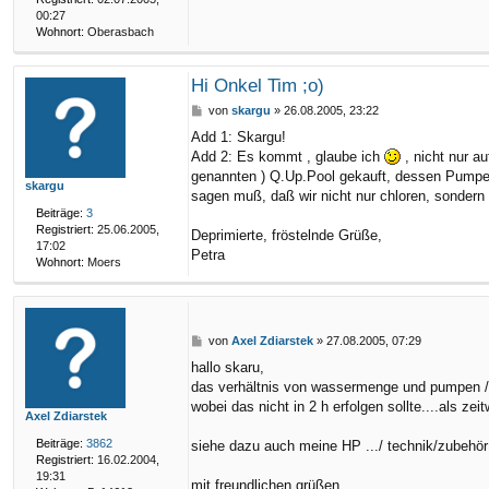
00:27
Wohnort:
Oberasbach
Hi Onkel Tim ;o)
B
von
skargu
»
26.08.2005, 23:22
e
Add 1: Skargu!
i
Add 2: Es kommt , glaube ich
, nicht nur a
t
r
genannten ) Q.Up.Pool gekauft, dessen Pumpe la
skargu
a
sagen muß, daß wir nicht nur chloren, sondern
g
Beiträge:
3
Registriert:
25.06.2005,
Deprimierte, fröstelnde Grüße,
17:02
Petra
Wohnort:
Moers
B
von
Axel Zdiarstek
»
27.08.2005, 07:29
e
hallo skaru,
i
das verhältnis von wassermenge und pumpen / fi
t
r
wobei das nicht in 2 h erfolgen sollte....als zeit
Axel Zdiarstek
a
g
Beiträge:
3862
siehe dazu auch meine HP .../ technik/zubehör
Registriert:
16.02.2004,
19:31
mit freundlichen grüßen