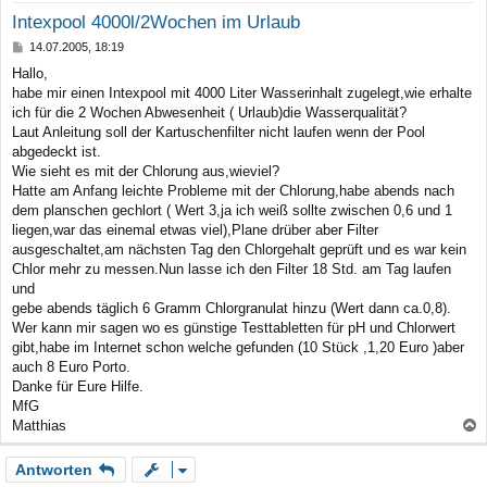
Intexpool 4000l/2Wochen im Urlaub
B
14.07.2005, 18:19
e
Hallo,
i
habe mir einen Intexpool mit 4000 Liter Wasserinhalt zugelegt,wie erhalte
t
r
ich für die 2 Wochen Abwesenheit ( Urlaub)die Wasserqualität?
a
Laut Anleitung soll der Kartuschenfilter nicht laufen wenn der Pool
g
abgedeckt ist.
Wie sieht es mit der Chlorung aus,wieviel?
Hatte am Anfang leichte Probleme mit der Chlorung,habe abends nach
dem planschen gechlort ( Wert 3,ja ich weiß sollte zwischen 0,6 und 1
liegen,war das einemal etwas viel),Plane drüber aber Filter
ausgeschaltet,am nächsten Tag den Chlorgehalt geprüft und es war kein
Chlor mehr zu messen.Nun lasse ich den Filter 18 Std. am Tag laufen
und
gebe abends täglich 6 Gramm Chlorgranulat hinzu (Wert dann ca.0,8).
Wer kann mir sagen wo es günstige Testtabletten für pH und Chlorwert
gibt,habe im Internet schon welche gefunden (10 Stück ,1,20 Euro )aber
auch 8 Euro Porto.
Danke für Eure Hilfe.
MfG
Matthias
a
Antworten
c