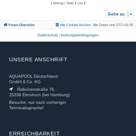
h
1 Beitrag • Seite
1
von
1
o
b
Gehe zu
e
Foren-Übersicht
Alle Cookies löschen
Alle Zeiten sind
UTC+01:00
n
Datenschutz
Nutzungsbedingungen
|
UNSERE ANSCHRIFT
AQUAPOOL Deutschland
GmbH & Co. KG
Raboisenstraße 76,
25336 Elmshorn (bei Hamburg)
Besuche: nur nach vorheriger
Terminabsprache!
ERREICHBARKEIT