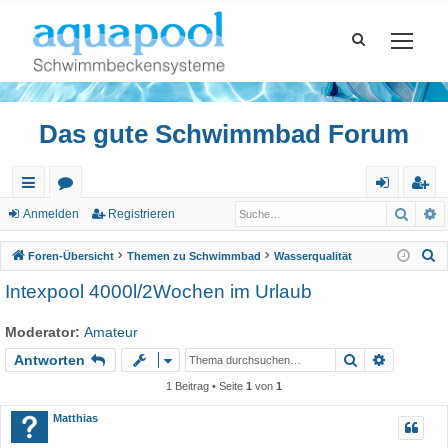
Das gute Schwimmbad Forum
Such
E
ch
or
n
eg
Anmelden
Registrieren
ne
en
m
ist
S
Foren-Übersicht
Themen zu Schwimmbad
Wasserqualität
llz
el
rie
u
Intexpool 4000l/2Wochen im Urlaub
c
ug
de
re
h
Moderator:
Amateur
riff
n
n
e
Suche
Erweiter
Antworten
1 Beitrag • Seite
1
von
1
Matthias