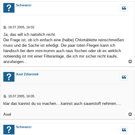
c
Schwanzi
h
o
b
B
18.07.2005, 16:02
e
e
Ja, das will ich natürlich nicht.
n
i
Die Frage ist, ob ich einfach eine (halbe) Chlortablette reinschmeißen
t
r
muss und die Sache ist erledigt. Die paar toten Fliegen kann ich
a
händisch bei dem mini-trumm auch raus fischen oder ob es wirklich
g
notwendig ist mit einer Filteranlage, die ich mir sicher nicht kaufe,
anzufangen...
a
c
Axel Zdiarstek
h
o
b
B
18.07.2005, 16:05
e
e
klar das kannst du so machen....kannst auch sauerstoff nehmen....
n
i
t
r
Axel
a
a
g
c
Schwanzi
h