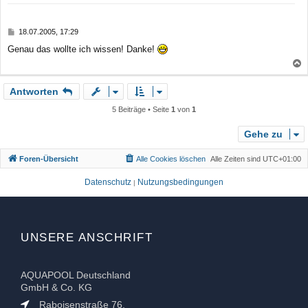
o
b
B
18.07.2005, 17:29
e
e
Genau das wollte ich wissen! Danke!
n
i
t
r
a
a
Antworten
c
g
h
5 Beiträge • Seite
1
von
1
o
b
Gehe zu
e
Foren-Übersicht
Alle Cookies löschen
Alle Zeiten sind
UTC+01:00
n
Datenschutz
Nutzungsbedingungen
|
UNSERE ANSCHRIFT
AQUAPOOL Deutschland
GmbH & Co. KG
Raboisenstraße 76,