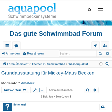
Das gute Schwimmbad Forum
Such
E
ch
or
n
eg
Anmelden
Registrieren
ne
en
m
ist
S
Foren-Übersicht
Themen zu Schwimmbad
Wasserqualität
llz
el
rie
u
Grundausstattung für Mickey-Maus Becken
c
ug
de
re
h
Moderator:
Amateur
riff
n
n
e
Suche
Erweiter
Antworten
5 Beiträge • Seite
1
von
1
Schwanzi