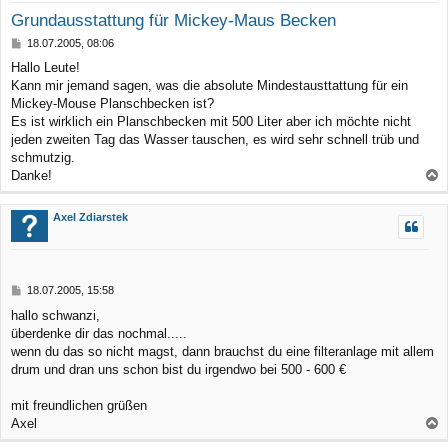
Grundausstattung für Mickey-Maus Becken
B
18.07.2005, 08:06
e
Hallo Leute!
i
Kann mir jemand sagen, was die absolute Mindestausttattung für ein
t
r
Mickey-Mouse Planschbecken ist?
a
Es ist wirklich ein Planschbecken mit 500 Liter aber ich möchte nicht
g
jeden zweiten Tag das Wasser tauschen, es wird sehr schnell trüb und
schmutzig.
Danke!
a
c
Axel Zdiarstek
h
o
b
B
18.07.2005, 15:58
e
e
hallo schwanzi,
n
i
überdenke dir das nochmal.....
t
r
wenn du das so nicht magst, dann brauchst du eine filteranlage mit allem
a
drum und dran uns schon bist du irgendwo bei 500 - 600 €
g
mit freundlichen grüßen
Axel
a