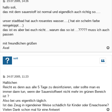
B
23.07.2005, 14:26
e
e
hallo soli,
n
i
das mit dem sauerstoff ist normal und eigendlich auch richtig so.....
t
r
a
unser stadtbad hat auch rosarotes wasser.....( hat ein schelm farbe
g
reingekippt....)
das ist es aber bei euch nicht....warum das so ist ...????? muss ich auch
passen
mit freundlichen grüßen
Axel
a
c
soli
h
o
b
B
24.07.2005, 11:23
e
e
Hallöchen
n
i
Reicht es denn aus alle 5 Tage zu desinfizieren, oder sollte man es
t
r
immer dann tun, wenn der Sauerstoffwert nicht mehr im grünen Bereich
a
ist ?
g
Also bei uns eigentlich täglich.
Ist das Zeug in irgendeiner Weise schädlich für Kinder oder Erwachsene?
Vielen Dank schon mal für eine Antwort