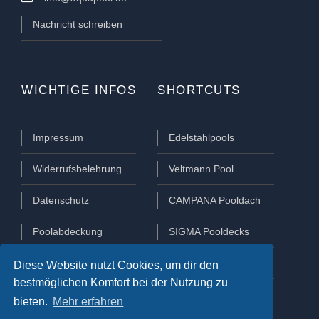
Nachricht schreiben
WICHTIGE INFOS
SHORTCUTS
Impressum
Edelstahlpools
Widerrufsbelehrung
Veltmann Pool
Datenschutz
CAMPANA Pooldach
Poolabdeckung
SIGMA Pooldecks
Poolüberdachung
Lamellen Abdeckungen
Diese Website nutzt Cookies, um dir den
bestmöglichen Komfort bei der Nutzung zu
bieten.
Mehr erfahren