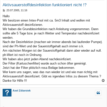
Aktivsauerstoffdesinfektion funktioniert nicht !?
B
23.07.2005, 11:16
e
Hallo
i
Wir besitzen einen Intex-Pool mit ca. 5m3 Inhalt und wollen mit
t
r
Aktivsauerstoff desinfizieren.
a
Wir haben die Grunddesinfektion nach Anleitung vorgenommen. Dann
g
sollte alle 5 Tage bzw. je nach Wetter und Temperatur nachdesinfiziert
werden.
Nach der Desinfektion (machen wir immer abends bei laufender Pumpe).
sind der Ph-Wert und der Sauerstoffgehalt auch immer o.k.
Am nächsten Morgen ist der Sauerstoffgehalt dann aber wieder auf null.
ph-Wert ist noch in Ordnung.
Wir haben also jetzt jeden Abend nachdesinfiziert.
Der Filter (Kartuschenfilter) wurde auch schon öfter gereinigt.
Jetzt hat der Filter plötzlich rosa Beläge bekommen.
Wer kann uns sagen, was das nun wieder ist und wie man richtig mit
Aktivsauerstoff desinfiziert. Gibt es irgendwo Infos zu diesem Thema ?
Danke für Hilfe !!!
a
c
Axel Zdiarstek
h
o
b