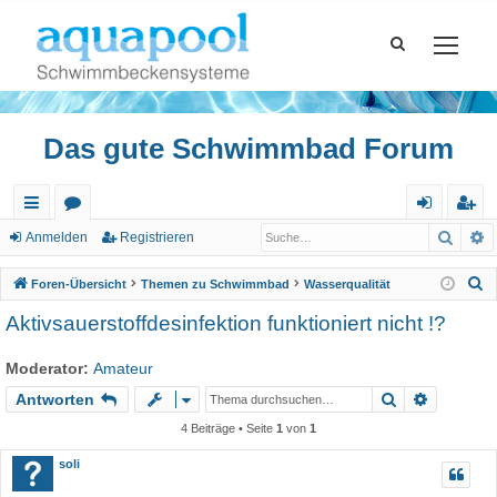
Das gute Schwimmbad Forum
Such
E
ch
or
n
eg
Anmelden
Registrieren
ne
en
m
ist
S
Foren-Übersicht
Themen zu Schwimmbad
Wasserqualität
llz
el
rie
u
Aktivsauerstoffdesinfektion funktioniert nicht !?
c
ug
de
re
h
Moderator:
Amateur
riff
n
n
e
Suche
Erweiter
Antworten
4 Beiträge • Seite
1
von
1
soli