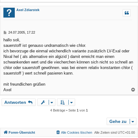
a
c
Axel Zdiarstek
h
o
b
B
24.07.2005, 17:22
e
e
hallo soli,
n
i
sauerstoff ist genauso undramatisch wie chlor.
t
r
ich bevorzuge die einmal wöchendlich variante zusätzlich LV-Exal oder
a
Nixal hel ( als alternative ein algizid ) damit erreicht man einen
g
schwankenden wert und die viecherchen können sich nicht so schnell an
chlor oder sauerstoff gewöhnen. was bei einem relativ konstanten chlor (
sauerstoff ) wert schnell pasieren kann.
mit freundlichen grüßen
Axel
a
Antworten
c
h
4 Beiträge • Seite
1
von
1
o
b
Gehe zu
e
Foren-Übersicht
Alle Cookies löschen
Alle Zeiten sind
UTC+01:00
n