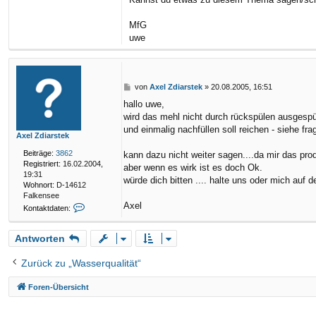
MfG
uwe
B
von
Axel Zdiarstek
»
20.08.2005, 16:51
e
hallo uwe,
i
wird das mehl nicht durch rückspülen ausgespü
t
r
und einmalig nachfüllen soll reichen - siehe fra
Axel Zdiarstek
a
g
Beiträge:
3862
kann dazu nicht weiter sagen....da mir das pro
Registriert:
16.02.2004,
aber wenn es wirk ist es doch Ok.
19:31
würde dich bitten .... halte uns oder mich auf 
Wohnort:
D-14612
Falkensee
Axel
K
Kontaktdaten:
o
n
Antworten
t
a
k
Zurück zu „Wasserqualität“
t
d
Foren-Übersicht
a
t
e