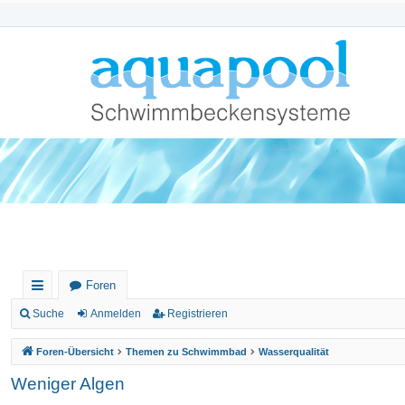
Foren
ch
Suche
Anmelden
Registrieren
ne
Foren-Übersicht
Themen zu Schwimmbad
Wasserqualität
llz
Weniger Algen
ug