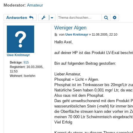
Moderator:
Amateur
riff
Suche
Erweite
Antworten
Weniger Algen
B
von
Uwe Kreitmayr
»
11.08.2005, 22:10
e
Hallo Axel,
i
t
r
auf deiner HP ist das Produkt LV-Exal beschr
Uwe Kreitmayr
a
g
Beiträge:
915
Bin auf folgenden Beitrag gestoßen:
Registriert:
16.03.2005,
11:53
Lieber Amateur,
Wohnort:
Iserlohn
Phosphat + Licht = Algen.
Phosphat ist im Trinkwasser bis 20mgr/Ltr zu
Natürliche Seen haben 0,001 mgr/ Ltr, da wac
Also raus mit dem Phosphat.
Das geht umweltschonend mit dem Produkt P
wasserunlöslichen Stein (-mehl) für immer bin
die Oberfläche streuen kann oder vorher im Zu
meinen 70 000 Ltr Schwimmteich eingebracht, 
Viel Erfolg
Kannst du etwas zu diesem Thema sagen/sc