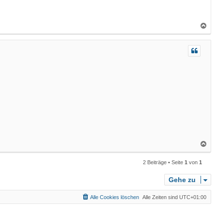
N
a
c
h
o
b
e
n
N
a
2 Beiträge • Seite
1
von
1
c
h
Gehe zu
o
b
Alle Cookies löschen
Alle Zeiten sind
UTC+01:00
e
n