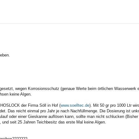
rte Suche
ieben.
gesetzt, wegen Korrosionsschutz (genaue Werte beim örtlichen Wasserwerk erf
hsen keine Algen.
HOSLOCK der Firma Söll in Hof (
www.soelltec.de
). Mit 50 gr pro 1000 Ltr w
det. Das reicht einmal pro Jahr je nach Nachfüllmenge. Die Dosierung ist unkri
lauf oder einer Gieskanne auflösen kann, sollte man nicht schlucken (Bisher s
und seit 25 Jahren Teichbesitz das erste Mal keine Algen.
hreiben???????