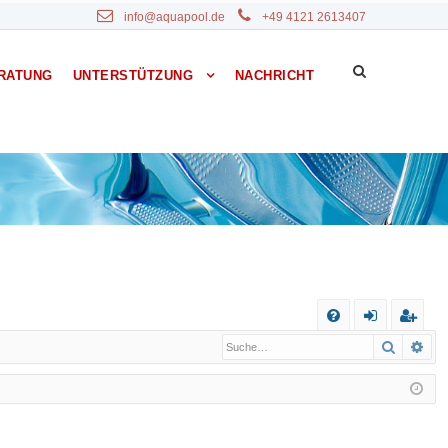
info@aquapool.de
+49 4121 2613407
RATUNG
UNTERSTÜTZUNG
NACHRICHT
S
Suche
Erw
F
n
eg
A
m
ist
Q
el
rie
de
re