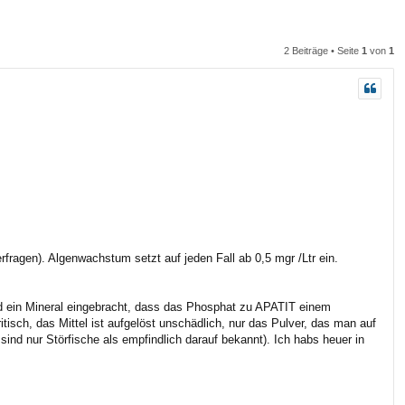
n
n
2 Beiträge • Seite
1
von
1
ragen). Algenwachstum setzt auf jeden Fall ab 0,5 mgr /Ltr ein.
ird ein Mineral eingebracht, dass das Phosphat zu APATIT einem
tisch, das Mittel ist aufgelöst unschädlich, nur das Pulver, das man auf
ind nur Störfische als empfindlich darauf bekannt). Ich habs heuer in