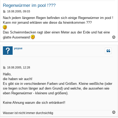
Regenwürmer im pool !???
B
18.08.2005, 09:03
e
Nach jedem längeren Regen befinden sich einige Regenwürmer im pool !
i
Kann mir jemand erklären wie diese da hineinkommen ???
t
r
a
Das Schwimmbecken ragt über einen Meter aus der Erde und hat eine
g
glatte Ausenwand
a
c
yoyue
h
o
b
B
18.08.2005, 12:28
e
e
Hallo,
n
i
die haben wir auch!
t
r
Es gibt sie in verschiedenen Farben und Größen. Kleine weißliche (oder
a
sie liegen schon länger auf dem Grund) und welche, die aussehen wie
g
eben Regenwürmer - kleinere und größere).
Keine Ahnung warum die sich ertränken!!
Wasser ist nicht immer durchsichtig
a