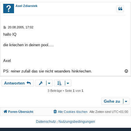
c
Axel Zdiarstek
h
o
b
B
20.08.2005, 17:02
e
e
hallo IQ
n
i
t
r
die kriechen in deinen pool.....
a
g
Axel
PS: reiner zufall das sie nicht woanders hinkriechen.
a
Antworten
c
h
3 Beiträge • Seite
1
von
1
o
b
Gehe zu
e
Foren-Übersicht
Alle Cookies löschen
Alle Zeiten sind
UTC+01:00
n
Datenschutz
Nutzungsbedingungen
|