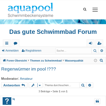
Das gute Schwimmbad Forum
Such
E
ch
or
n
eg
Anmelden
Registrieren
ne
en
m
ist
S
Foren-Übersicht
Themen zu Schwimmbad
Wasserqualität
llz
el
rie
u
Regenwürmer im pool !???
c
ug
de
re
h
Moderator:
Amateur
riff
n
n
e
Suche
Erweiter
Antworten
3 Beiträge • Seite
1
von
1
Iq