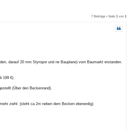
n
n
7 Beiträge • Seite
1
von
1
oden, darauf 20 mm Styropor und ne Bauplane) vom Baumarkt erstanden.
b 199 €).
gestellt (Über den Beckenrand).
 mehr zieht. (steht ca 2m neben dem Becken ebenerdig).