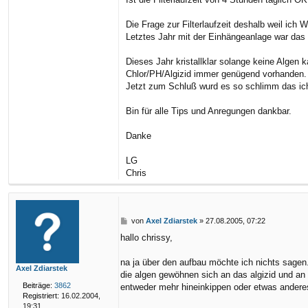
Die Frage zur Filterlaufzeit deshalb weil ich
Letztes Jahr mit der Einhängeanlage war das
Dieses Jahr kristallklar solange keine Algen 
Chlor/PH/Algizid immer genügend vorhanden.
Jetzt zum Schluß wurd es so schlimm das ich
Bin für alle Tips und Anregungen dankbar.
Danke
LG
Chris
B
von
Axel Zdiarstek
»
27.08.2005, 07:22
e
hallo chrissy,
i
t
r
na ja über den aufbau möchte ich nichts sagen.
Axel Zdiarstek
a
die algen gewöhnen sich an das algizid und an chl
g
Beiträge:
3862
entweder mehr hineinkippen oder etwas andere
Registriert:
16.02.2004,
19:31