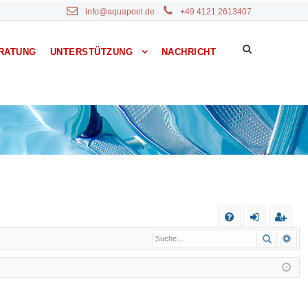
info@aquapool.de
+49 4121 2613407
RATUNG
UNTERSTÜTZUNG
NACHRICHT
S
Suche
Erw
F
n
eg
A
m
ist
Q
el
rie
de
re