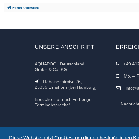
e
Foren-Übersicht
l
Z
d
i
a
r
s
t
UNSERE ANSCHRIFT
ERREIC
e
k
AQUAPOOL Deutschland
+49 41
GmbH & Co. KG
Mo. – Fr
Raboisenstraße 76,
25336 Elmshorn (bei Hamburg)
info@a
Besuche: nur nach vorheriger
Nachrich
Terminabsprache!
Diese Website nutzt Cookies, um dir den bestmöglichen Ko