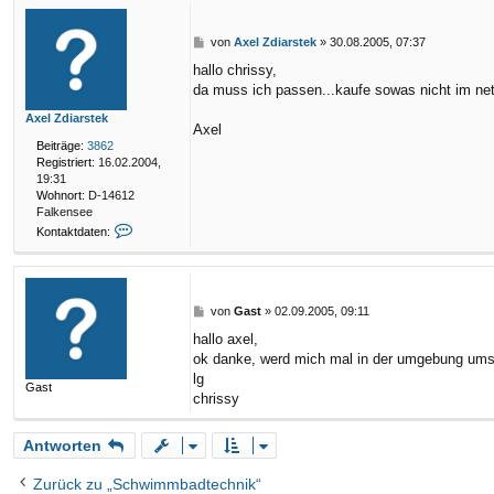
a
r
s
B
von
Axel Zdiarstek
»
30.08.2005, 07:37
t
e
hallo chrissy,
e
i
da muss ich passen...kaufe sowas nicht im netz
k
t
r
Axel Zdiarstek
a
Axel
g
Beiträge:
3862
Registriert:
16.02.2004,
19:31
Wohnort:
D-14612
Falkensee
K
Kontaktdaten:
o
n
t
a
k
B
von
Gast
»
02.09.2005, 09:11
t
e
hallo axel,
d
i
ok danke, werd mich mal in der umgebung um
a
t
t
r
lg
Gast
e
a
chrissy
n
g
v
o
Antworten
n
A
Zurück zu „Schwimmbadtechnik“
x