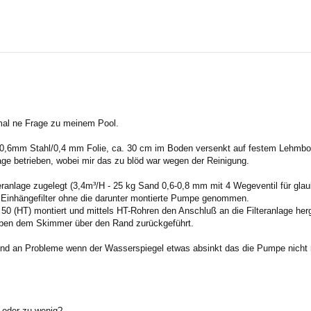
rte Suche
e mal ne Frage zu meinem Pool.
 (0,6mm Stahl/0,4 mm Folie, ca. 30 cm im Boden versenkt auf festem Lehmb
age betrieben, wobei mir das zu blöd war wegen der Reinigung.
ranlage zugelegt (3,4m³/H - 25 kg Sand 0,6-0,8 mm mit 4 Wegeventil für glau
 Einhängefilter ohne die darunter montierte Pumpe genommen.
 50 (HT) montiert und mittels HT-Rohren den Anschluß an die Filteranlage her
eben dem Skimmer über den Rand zurückgeführt.
b und an Probleme wenn der Wasserspiegel etwas absinkt das die Pumpe nicht
K oder zu wenig?