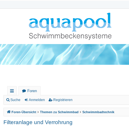
Foren
ch
Suche
Anmelden
Registrieren
ne
Foren-Übersicht
Themen zu Schwimmbad
Schwimmbadtechnik
llz
Filteranlage und Verrohrung
ug