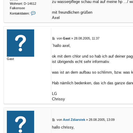
zu wasserpflege schau mal auf meine hp .../ w
Wohnort:
D-14612
Falkensee
mit freundlichen grüßen
K
Kontaktdaten:
o
Axel
n
t
a
k
B
von
Gast
»
28.08.2005, 11:37
t
e
d
´hallo axel,
i
a
t
t
r
ok mit dem chlor und so hab ich auf deiner pa
e
Gast
a
n
ist übrigends echt sehr informativ.
g
v
o
was ist an dem aufbau so schlimm, bzw. was k
n
A
Hab nämlich bedenken, das ich das ganze dan
x
e
l
LG
Z
Chrissy
d
i
a
r
s
B
von
Axel Zdiarstek
»
28.08.2005, 13:09
t
e
hallo chrissy,
e
i
k
t