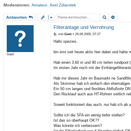
Moderatoren:
Amateur
,
Axel Zdiarstek
riff
Suche
Erweite
Antworten
Filteranlage und Verrohrung
B
von
Gast
»
26.08.2005, 07:27
e
Hallo spezies,
i
t
r
bin erst seit heute aktiv hier dabei und hätt
Gast
a
g
Hab einen 3,60 m und 90 cm tiefen rundpool
Im ersten Jahr noch mit der Einhängefilteranl
Hab mir dieses Jahr im Baumarkt ne Sandfilte
Als Skimmer hab ich einfach den ehemaligen
Ein 50 cm langes und flexibles Abflußrohr DN
Den Rücklauf auch aus HT-Rohren seitlich n
Soweit funktioniert das auch, nur hab ich a
Sollte ich die SFA ein wenig tiefer stellen?
Ist das so überhaupt OK??
Was könnte ich verbessern?
Ist die Filterlaufzeit von 4 Stunden täglich O