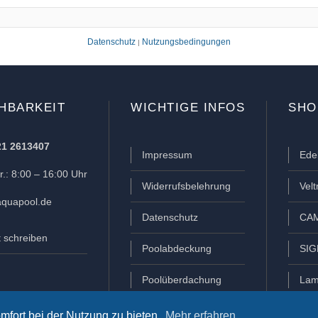
Datenschutz
Nutzungsbedingungen
|
HBARKEIT
WICHTIGE INFOS
SHO
21 2613407
Impressum
Ede
.: 8:00 – 16:00 Uhr
Widerrufsbelehrung
Vel
quapool.de
Datenschutz
CAM
t schreiben
Poolabdeckung
SIG
Poolüberdachung
Lam
mfort bei der Nutzung zu bieten.
Mehr erfahren