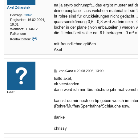
r
na ja styro schrumpft...das ergibt muster auf 
Axel Zdiarstek
a
deine bauplane - aus welchem material ist sie
g
Beiträge:
3862
ht rohre sind für druckleitungen nicht gedacht...
Registriert:
16.02.2004,
quarzsandkörnung 0,6 - 0,8 wird zu fein sein...0
19:31
löcher in der plane ( von enbauteilen ) werden w
Wohnort:
D-14612
die filterlaufzeit sollte ca. 6 h betragen...9 m³ x
Falkensee
K
Kontaktdaten:
o
mit freundlichne grüßen
n
Axel
t
a
k
t
d
B
von
Gast
»
29.08.2005, 13:09
a
e
hallo axel,
t
i
ok verstanden.
e
t
n
r
dann werd ich mir fürs nächste jahr mal vorn
Gast
v
a
o
g
kannst du mir noch en tip geben wo ich im inte
n
(Rohre/Muffen/Sperrhähne/Schläuche usw.
A
x
e
danke
l
Z
chrissy
d
i