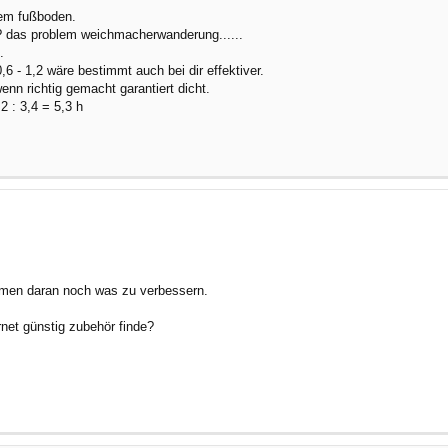
dem fußboden.
 ? das problem weichmacherwanderung......
.
,6 - 1,2 wäre bestimmt auch bei dir effektiver.
enn richtig gemacht garantiert dicht.
 2 : 3,4 = 5,3 h
ehmen daran noch was zu verbessern.
rnet günstig zubehör finde?