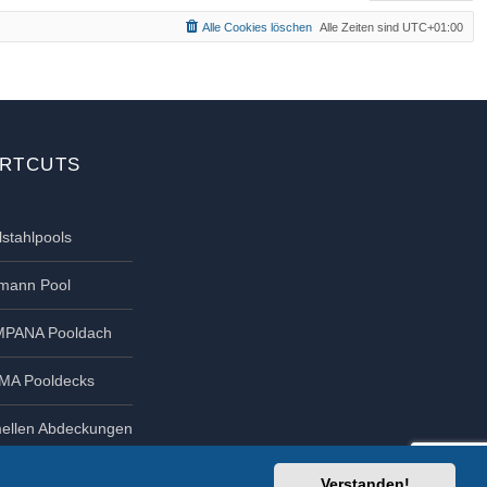
b
Alle Cookies löschen
Alle Zeiten sind
UTC+01:00
e
n
RTCUTS
lstahlpools
tmann Pool
PANA Pooldach
MA Pooldecks
ellen Abdeckungen
Verstanden!