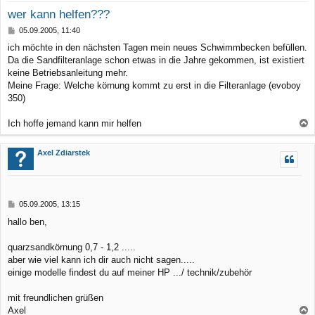
wer kann helfen???
B
05.09.2005, 11:40
e
ich möchte in den nächsten Tagen mein neues Schwimmbecken befüllen.
i
Da die Sandfilteranlage schon etwas in die Jahre gekommen, ist existiert
t
r
keine Betriebsanleitung mehr.
a
Meine Frage: Welche körnung kommt zu erst in die Filteranlage (evoboy
g
350)
Ich hoffe jemand kann mir helfen
a
c
Axel Zdiarstek
h
o
b
B
05.09.2005, 13:15
e
e
hallo ben,
n
i
t
r
quarzsandkörnung 0,7 - 1,2 .....
a
aber wie viel kann ich dir auch nicht sagen.....
g
einige modelle findest du auf meiner HP .../ technik/zubehör
mit freundlichen grüßen
Axel