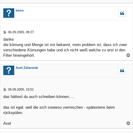
a
c
benn
h
o
b
B
06.09.2005, 08:27
e
e
danke
n
i
die körnung und Menge ist mir bekannt, mein problem ist, dass ich zwei
t
r
verschiedene Körnungen habe und ich nicht weiß welche zu erst in den
a
Filter hineingehört.
g
a
c
Axel Zdiarstek
h
o
b
B
06.09.2005, 10:51
e
e
das hättest du auch schreiben können.....
n
i
t
r
das ist egal. weil die sich sowieso vermischen - spätestens beim
a
rückspülen.
g
Axel
a