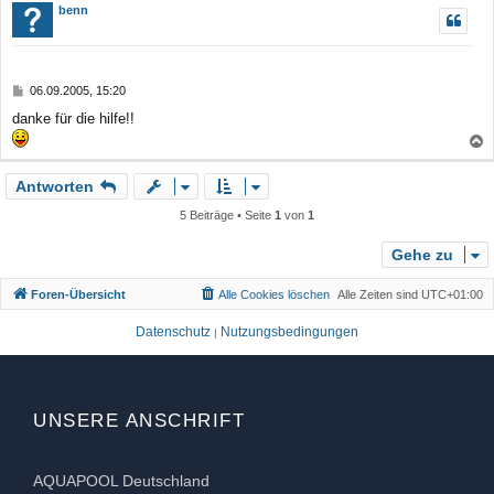
c
benn
h
o
b
B
06.09.2005, 15:20
e
e
danke für die hilfe!!
n
i
t
r
a
a
Antworten
c
g
h
5 Beiträge • Seite
1
von
1
o
b
Gehe zu
e
Foren-Übersicht
Alle Cookies löschen
Alle Zeiten sind
UTC+01:00
n
Datenschutz
Nutzungsbedingungen
|
UNSERE ANSCHRIFT
AQUAPOOL Deutschland