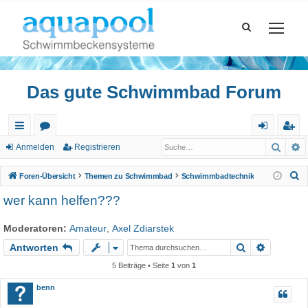
Das gute Schwimmbad Forum
Such
E
ch
or
n
eg
Anmelden
Registrieren
ne
en
m
ist
S
Foren-Übersicht
Themen zu Schwimmbad
Schwimmbadtechnik
llz
el
rie
u
wer kann helfen???
c
ug
de
re
h
Moderatoren:
Amateur
,
Axel Zdiarstek
riff
n
n
e
Suche
Erweiter
Antworten
5 Beiträge • Seite
1
von
1
benn