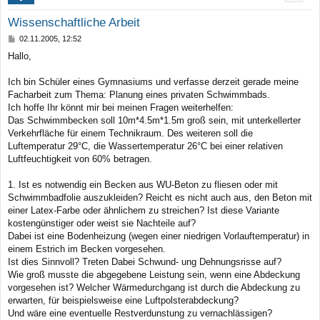
Wissenschaftliche Arbeit
B
02.11.2005, 12:52
e
Hallo,
i
t
r
Ich bin Schüler eines Gymnasiums und verfasse derzeit gerade meine
a
Facharbeit zum Thema: Planung eines privaten Schwimmbads.
g
Ich hoffe Ihr könnt mir bei meinen Fragen weiterhelfen:
Das Schwimmbecken soll 10m*4.5m*1.5m groß sein, mit unterkellerter
Verkehrfläche für einem Technikraum. Des weiteren soll die
Luftemperatur 29°C, die Wassertemperatur 26°C bei einer relativen
Luftfeuchtigkeit von 60% betragen.
1. Ist es notwendig ein Becken aus WU-Beton zu fliesen oder mit
Schwimmbadfolie auszukleiden? Reicht es nicht auch aus, den Beton mit
einer Latex-Farbe oder ähnlichem zu streichen? Ist diese Variante
kostengünstiger oder weist sie Nachteile auf?
Dabei ist eine Bodenheizung (wegen einer niedrigen Vorlauftemperatur) in
einem Estrich im Becken vorgesehen.
Ist dies Sinnvoll? Treten Dabei Schwund- ung Dehnungsrisse auf?
Wie groß musste die abgegebene Leistung sein, wenn eine Abdeckung
vorgesehen ist? Welcher Wärmedurchgang ist durch die Abdeckung zu
erwarten, für beispielsweise eine Luftpolsterabdeckung?
Und wäre eine eventuelle Restverdunstung zu vernachlässigen?