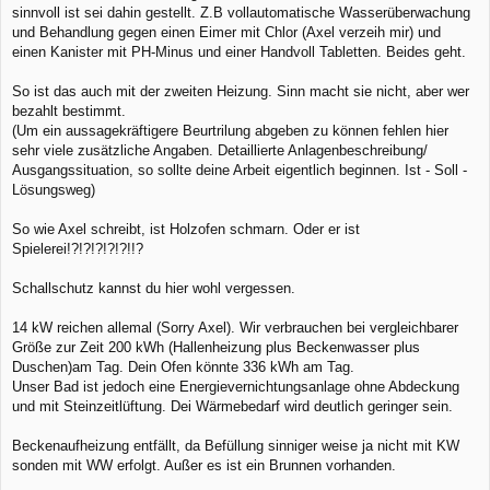
sinnvoll ist sei dahin gestellt. Z.B vollautomatische Wasserüberwachung
und Behandlung gegen einen Eimer mit Chlor (Axel verzeih mir) und
einen Kanister mit PH-Minus und einer Handvoll Tabletten. Beides geht.
So ist das auch mit der zweiten Heizung. Sinn macht sie nicht, aber wer
bezahlt bestimmt.
(Um ein aussagekräftigere Beurtrilung abgeben zu können fehlen hier
sehr viele zusätzliche Angaben. Detaillierte Anlagenbeschreibung/
Ausgangssituation, so sollte deine Arbeit eigentlich beginnen. Ist - Soll -
Lösungsweg)
So wie Axel schreibt, ist Holzofen schmarn. Oder er ist
Spielerei!?!?!?!?!?!!?
Schallschutz kannst du hier wohl vergessen.
14 kW reichen allemal (Sorry Axel). Wir verbrauchen bei vergleichbarer
Größe zur Zeit 200 kWh (Hallenheizung plus Beckenwasser plus
Duschen)am Tag. Dein Ofen könnte 336 kWh am Tag.
Unser Bad ist jedoch eine Energievernichtungsanlage ohne Abdeckung
und mit Steinzeitlüftung. Dei Wärmebedarf wird deutlich geringer sein.
Beckenaufheizung entfällt, da Befüllung sinniger weise ja nicht mit KW
sonden mit WW erfolgt. Außer es ist ein Brunnen vorhanden.