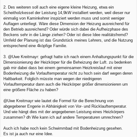
2. Des weiteren soll auch eine eigene kleine Heizung, etwa ein
Scheitholzkessel der Leistung 14,9kW installiert werden, weil dieser nur
einmalig von Kaminkehrer inspiziert werden muss und somit weniger
Auflagen unterliegt. Wäre diese Dimension der Heizung ausreichend für
den Betrieb ausreichend? Oder würde sich dabei die Aufheizphase des
Beckens sehr in die Länge ziehen? Oder ist diese Idee realitätsfremd?
Umfeld der Planung ist das Grundstück meines Lehrers, und die Nutzung
entsprechend eine 4köpfige Familie.
3. @Uwe Kreitmayr: gefragt hatte ich nach einem Anhaltungspunkt für die
Dimensionierung der Heizkörper für die Beheizung der Luft. zu bedenken
gab mir dabei dass bei einem gemeinsamen Heizkreislauf mit einer
Bodenheizung die Vorlauftemperatur nicht zu hoch sein darf wegen deren
Haltbarkeit. Folglich müsste man wegen der niedrigeren
Vorlauftemperatur dann auch die Heizkörper größer dimensionieren um
eine größere Fläche zu haben?
@Uwe Kreitmayr wie lautet die Formel für die Berechnung von
abgegebener Engerie in Abhänigkeit von Vor- und Rücklauftemperatur.
Und wie hängt dies mit der angegebenen Leistung eines Heizkörpers
zusammen? dh Wie kann ich auf andere Temperaturen umrechnen?
Auch ich habe noch kein Schwimmbad mit Bodenheizung gesehen.
Es ist ja auch nur eine Idee.