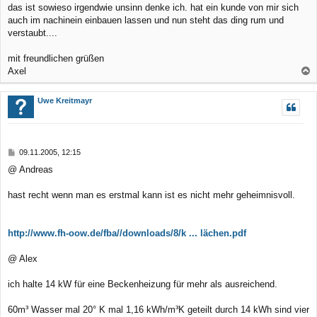
g
das ist sowieso irgendwie unsinn denke ich. hat ein kunde von mir sich
auch im nachinein einbauen lassen und nun steht das ding rum und
verstaubt....
mit freundlichen grüßen
Axel
a
c
Uwe Kreitmayr
h
o
b
B
09.11.2005, 12:15
e
e
@ Andreas
n
i
t
r
hast recht wenn man es erstmal kann ist es nicht mehr geheimnisvoll.
a
g
http://www.fh-oow.de/fba//downloads/8/k ... lächen.pdf
@ Alex
ich halte 14 kW für eine Beckenheizung für mehr als ausreichend.
60m³ Wasser mal 20° K mal 1,16 kWh/m³K geteilt durch 14 kWh sind vier