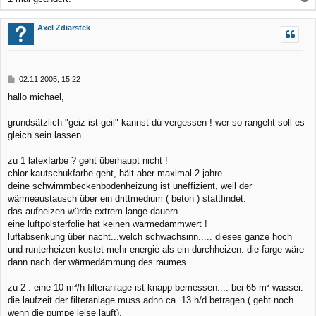
a
c
Axel Zdiarstek
h
o
b
B
02.11.2005, 15:22
e
e
hallo michael,
n
i
t
r
grundsätzlich "geiz ist geil" kannst dú vergessen ! wer so rangeht soll es
a
gleich sein lassen.
g
zu 1 latexfarbe ? geht überhaupt nicht !
chlor-kautschukfarbe geht, hält aber maximal 2 jahre.
deine schwimmbeckenbodenheizung ist uneffizient, weil der
wärmeaustausch über ein drittmedium ( beton ) stattfindet.
das aufheizen würde extrem lange dauern.
eine luftpolsterfolie hat keinen wärmedämmwert !
luftabsenkung über nacht...welch schwachsinn..... dieses ganze hoch
und runterheizen kostet mehr energie als ein durchheizen. die farge wäre
dann nach der wärmedämmung des raumes.
zu 2 . eine 10 m³/h filteranlage ist knapp bemessen.... bei 65 m³ wasser.
die laufzeit der filteranlage muss adnn ca. 13 h/d betragen ( geht noch
wenn die pumpe leise läuft).