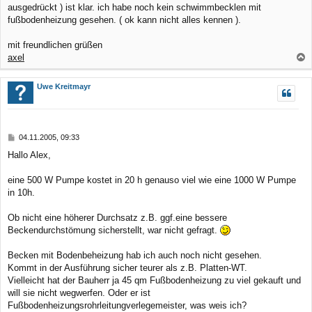
ausgedrückt ) ist klar. ich habe noch kein schwimmbecklen mit
fußbodenheizung gesehen. ( ok kann nicht alles kennen ).
mit freundlichen grüßen
axel
a
c
Uwe Kreitmayr
h
o
b
B
04.11.2005, 09:33
e
e
Hallo Alex,
n
i
t
r
eine 500 W Pumpe kostet in 20 h genauso viel wie eine 1000 W Pumpe
a
in 10h.
g
Ob nicht eine höherer Durchsatz z.B. ggf.eine bessere
Beckendurchstömung sicherstellt, war nicht gefragt.
Becken mit Bodenbeheizung hab ich auch noch nicht gesehen.
Kommt in der Ausführung sicher teurer als z.B. Platten-WT.
Vielleicht hat der Bauherr ja 45 qm Fußbodenheizung zu viel gekauft und
will sie nicht wegwerfen. Oder er ist
Fußbodenheizungsrohrleitungverlegemeister, was weis ich?