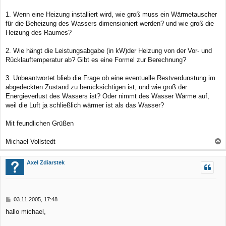
1. Wenn eine Heizung installiert wird, wie groß muss ein Wärmetauscher
für die Beheizung des Wassers dimensioniert werden? und wie groß die
Heizung des Raumes?
2. Wie hängt die Leistungsabgabe (in kW)der Heizung von der Vor- und
Rücklauftemperatur ab? Gibt es eine Formel zur Berechnung?
3. Unbeantwortet blieb die Frage ob eine eventuelle Restverdunstung im
abgedeckten Zustand zu berücksichtigen ist, und wie groß der
Energieverlust des Wassers ist? Oder nimmt des Wasser Wärme auf,
weil die Luft ja schließlich wärmer ist als das Wasser?
Mit feundlichen Grüßen
Michael Vollstedt
a
c
Axel Zdiarstek
h
o
b
B
03.11.2005, 17:48
e
e
hallo michael,
n
i
t