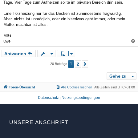
Tage. Vier Tage zum Aufheizen sollte im privaten Bereich drin sein.
Eine Holzheizung nur für das Becken ist zumindestens fragwürdig.
Aber, nichts ist unmöglich, oder ein biserlwas geht immer, oder mein
Motto: machbar ist alles.
MfG
uwe
a
Antworten
c
h
1
2
20 Beiträge
Nächste
o
b
Gehe zu
e
n
Foren-Übersicht
Alle Cookies löschen
Alle Zeiten sind
UTC+01:00
Datenschutz
Nutzungsbedingungen
|
UNSERE ANSCHRIFT