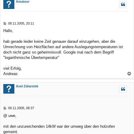
c
Amateur
h
o
b
B
08.11.2005, 20:11
e
e
Hallo,
n
i
t
r
hab gerade leider keine Zeit genauer darauf einzugehen, aber die
a
Umrechnung von Heizflächen auf andere Auslegungstemperaturen ist
g
doch nicht ganz so geheimnisvoll. Google mal nach dem Begriff
"logarithmische Übertemperatur"
viel Erfolg,
Andreas
a
c
Axel Zdiarstek
h
o
b
B
09.11.2005, 08:37
e
e
@ uwe,
n
i
t
r
mit den unzureichenden 14kW war der umweg über den holzofen
a
gemeint.