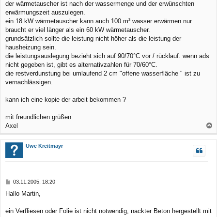
r
der wärmetauscher ist nach der wassermenge und der erwünschten
a
erwärmungszeit auszulegen.
g
ein 18 kW wärmetauscher kann auch 100 m³ wasser erwärmen nur
braucht er viel länger als ein 60 kW wärmetauscher.
grundsätzlich sollte die leistung nicht höher als die leistung der
hausheizung sein.
die leistungsauslegung bezieht sich auf 90/70°C vor / rücklauf. wenn ads
nicht gegeben ist, gibt es alternativzahlen für 70/60°C.
die restverdunstung bei umlaufend 2 cm "offene wasserfläche " ist zu
vernachlässigen.
kann ich eine kopie der arbeit bekommen ?
mit freundlichen grüßen
Axel
a
c
Uwe Kreitmayr
h
o
b
B
03.11.2005, 18:20
e
e
Hallo Martin,
n
i
t
r
ein Verfliesen oder Folie ist nicht notwendig, nackter Beton hergestellt mit