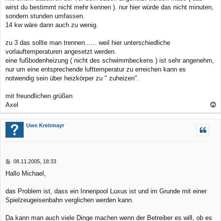
wirst du bestimmt nicht mehr kennen ). nur hier würde das nicht minuten,
sondern stunden umfassen.
14 kw wäre dann auch zu wenig.
zu 3 das sollte man trennen...... weil hier unterschiedliche
vorlauftemperaturen angesetzt werden.
eine fußbodenheizung ( nicht des schwimmbeckens ) ist sehr angenehm,
nur um eine entsprechende lufttemperatur zu erreichen kann es
notwendig sein über heizkörper zu " zuheizen".
mit freundlichen grüßen
Axel
a
c
Uwe Kreitmayr
h
o
b
B
08.11.2005, 18:33
e
e
Hallo Michael,
n
i
t
r
das Problem ist, dass ein Innenpool Luxus ist und im Grunde mit einer
a
Spielzeugeisenbahn verglichen werden kann.
g
Da kann man auch viele Dinge machen wenn der Betreiber es will, ob es