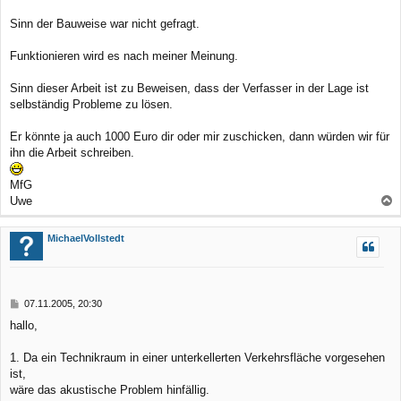
Sinn der Bauweise war nicht gefragt.
Funktionieren wird es nach meiner Meinung.
Sinn dieser Arbeit ist zu Beweisen, dass der Verfasser in der Lage ist
selbständig Probleme zu lösen.
Er könnte ja auch 1000 Euro dir oder mir zuschicken, dann würden wir für
ihn die Arbeit schreiben.
MfG
Uwe
a
c
MichaelVollstedt
h
o
b
B
07.11.2005, 20:30
e
e
hallo,
n
i
t
r
1. Da ein Technikraum in einer unterkellerten Verkehrsfläche vorgesehen
a
ist,
g
wäre das akustische Problem hinfällig.