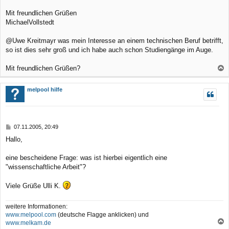
Mit freundlichen Grüßen
MichaelVollstedt
@Uwe Kreitmayr was mein Interesse an einem technischen Beruf betrifft,
so ist dies sehr groß und ich habe auch schon Studiengänge im Auge.
Mit freundlichen Grüßen?
a
c
melpool hilfe
h
o
b
B
07.11.2005, 20:49
e
e
Hallo,
n
i
t
r
eine bescheidene Frage: was ist hierbei eigentlich eine
a
"wissenschaftliche Arbeit"?
g
Viele Grüße Ulli K.
weitere Informationen:
www.melpool.com
(deutsche Flagge anklicken) und
www.melkam.de