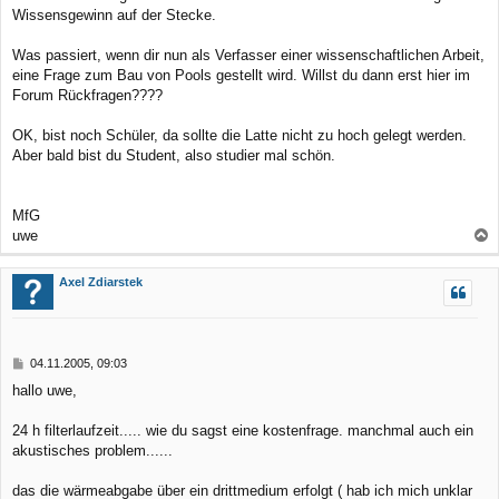
Wissensgewinn auf der Stecke.
Was passiert, wenn dir nun als Verfasser einer wissenschaftlichen Arbeit,
eine Frage zum Bau von Pools gestellt wird. Willst du dann erst hier im
Forum Rückfragen????
OK, bist noch Schüler, da sollte die Latte nicht zu hoch gelegt werden.
Aber bald bist du Student, also studier mal schön.
MfG
uwe
a
c
Axel Zdiarstek
h
o
b
B
04.11.2005, 09:03
e
e
hallo uwe,
n
i
t
r
24 h filterlaufzeit..... wie du sagst eine kostenfrage. manchmal auch ein
a
akustisches problem......
g
das die wärmeabgabe über ein drittmedium erfolgt ( hab ich mich unklar