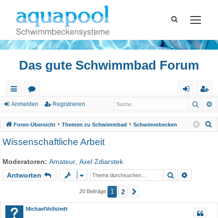
Das gute Schwimmbad Forum
Such
E
ch
or
n
eg
Anmelden
Registrieren
ne
en
m
ist
S
Foren-Übersicht
Themen zu Schwimmbad
Schwimmbecken
llz
el
rie
u
Wissenschaftliche Arbeit
c
ug
de
re
h
Moderatoren:
Amateur
,
Axel Zdiarstek
riff
n
n
e
Suche
Erweiter
Antworten
1
2
20 Beiträge
Nächste
MichaelVollstedt