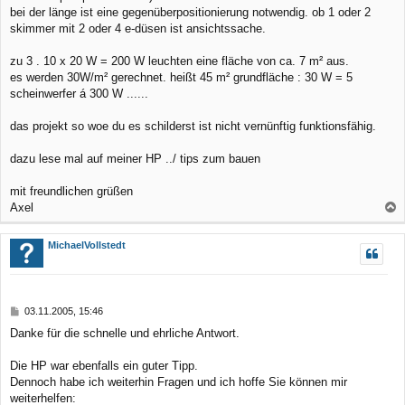
bei der länge ist eine gegenüberpositionierung notwendig. ob 1 oder 2
skimmer mit 2 oder 4 e-düsen ist ansichtssache.
zu 3 . 10 x 20 W = 200 W leuchten eine fläche von ca. 7 m² aus.
es werden 30W/m² gerechnet. heißt 45 m² grundfläche : 30 W = 5
scheinwerfer á 300 W ......
das projekt so woe du es schilderst ist nicht vernünftig funktionsfähig.
dazu lese mal auf meiner HP ../ tips zum bauen
mit freundlichen grüßen
Axel
a
c
MichaelVollstedt
h
o
b
B
03.11.2005, 15:46
e
e
Danke für die schnelle und ehrliche Antwort.
n
i
t
r
Die HP war ebenfalls ein guter Tipp.
a
Dennoch habe ich weiterhin Fragen und ich hoffe Sie können mir
g
weiterhelfen: