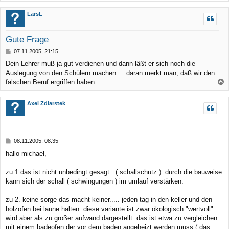
a
c
LarsL
h
o
Gute Frage
b
B
07.11.2005, 21:15
e
e
Dein Lehrer muß ja gut verdienen und dann läßt er sich noch die
n
i
Auslegung von den Schülern machen ... daran merkt man, daß wir den
t
r
falschen Beruf ergriffen haben.
a
a
g
c
Axel Zdiarstek
h
o
b
B
08.11.2005, 08:35
e
e
hallo michael,
n
i
t
r
zu 1 das ist nicht unbedingt gesagt...( schallschutz ). durch die bauweise
a
kann sich der schall ( schwingungen ) im umlauf verstärken.
g
zu 2. keine sorge das macht keiner..... jeden tag in den keller und den
holzofen bei laune halten. diese variante ist zwar ökologisch "wertvoll"
wird aber als zu großer aufwand dargestellt. das ist etwa zu vergleichen
mit einem badeofen der vor dem baden angeheizt werden muss ( das