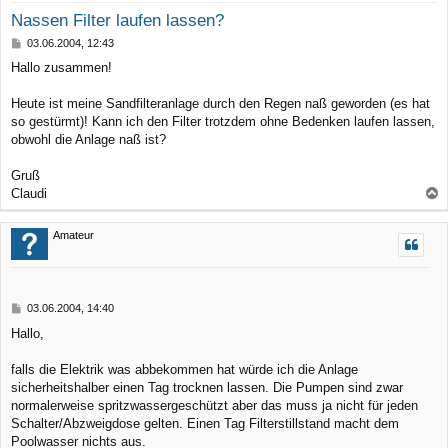
Nassen Filter laufen lassen?
B
03.06.2004, 12:43
e
Hallo zusammen!
i
t
r
Heute ist meine Sandfilteranlage durch den Regen naß geworden (es hat
a
so gestürmt)! Kann ich den Filter trotzdem ohne Bedenken laufen lassen,
g
obwohl die Anlage naß ist?
Gruß
Claudi
a
c
Amateur
h
o
b
B
03.06.2004, 14:40
e
e
Hallo,
n
i
t
r
falls die Elektrik was abbekommen hat würde ich die Anlage
a
sicherheitshalber einen Tag trocknen lassen. Die Pumpen sind zwar
g
normalerweise spritzwassergeschützt aber das muss ja nicht für jeden
Schalter/Abzweigdose gelten. Einen Tag Filterstillstand macht dem
Poolwasser nichts aus.