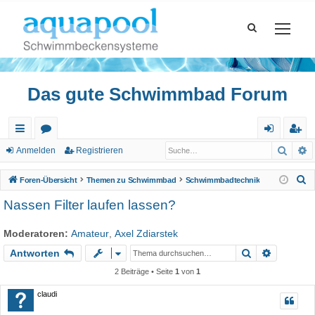
Das gute Schwimmbad Forum
Such
E
ch
or
n
eg
Anmelden
Registrieren
ne
en
m
ist
S
Foren-Übersicht
Themen zu Schwimmbad
Schwimmbadtechnik
llz
el
rie
u
Nassen Filter laufen lassen?
c
ug
de
re
h
Moderatoren:
Amateur
,
Axel Zdiarstek
riff
n
n
e
Suche
Erweiter
Antworten
2 Beiträge • Seite
1
von
1
claudi